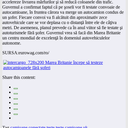
accelereze livrarea mărfurilor şi să reducă coloanele din trafic.
Guvernul a confirmat faptul că pe şoseli vor fi testate convoaie de
autocamioane, în fruntea cărora va merge un autocamion condus de
un şofer. Fiecare convoi va fi alcătuit din aproximativ zece
autovehicule care se vor deplasa cu o distanţă între ele de câţiva
metri. De asemenea, planul prevede ca în anul viitor să fie testate şi
autoturismele fără şofer. Guvernul vrea să facă din Marea Britanie
un centru mondial de excelenţă în domeniul autovehiculelor
autonome.
SURSA:eurowag.com/ro/
Share this content:
Tag
camioane conectate teste
teste camioane uk