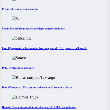
Proiectul Revoy prinde contur
Sailun își extinde gama de anvelope pentru camioane
Lars Ljungström a fost numit director general (CFO) pentru cellcentric
IVECO Strator se întoarce
BursaTransport/123cargo introduce o nouă funcționalitate
Daimler Truck recheamă în service peste 131.000 de camioane