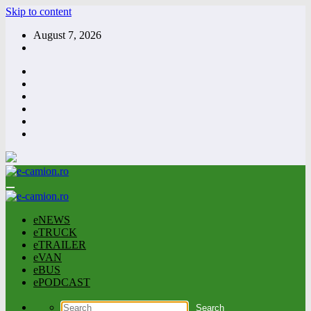
Skip to content
August 7, 2026
eNEWS
eTRUCK
eTRAILER
eVAN
eBUS
ePODCAST