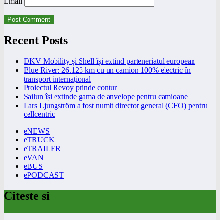
Email
Recent Posts
DKV Mobility și Shell își extind parteneriatul european
Blue River: 26.123 km cu un camion 100% electric în
transport internațional
Proiectul Revoy prinde contur
Sailun își extinde gama de anvelope pentru camioane
Lars Ljungström a fost numit director general (CFO) pentru
cellcentric
eNEWS
eTRUCK
eTRAILER
eVAN
eBUS
ePODCAST
Citeste si