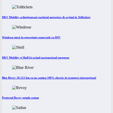
DKV Mobility achiziționează pachetul majoritar de acțiuni la Tolltickets
Windrose intră în operațiuni comerciale cu DSV
DKV Mobility și Shell își extind parteneriatul european
Blue River: 26.123 km cu un camion 100% electric în transport internațional
Proiectul Revoy prinde contur