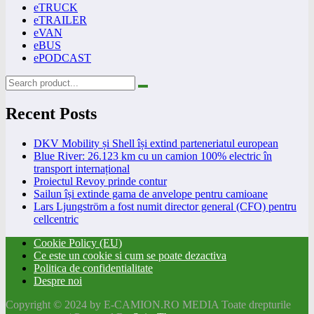
eTRUCK
eTRAILER
eVAN
eBUS
ePODCAST
Recent Posts
DKV Mobility și Shell își extind parteneriatul european
Blue River: 26.123 km cu un camion 100% electric în
transport internațional
Proiectul Revoy prinde contur
Sailun își extinde gama de anvelope pentru camioane
Lars Ljungström a fost numit director general (CFO) pentru
cellcentric
Cookie Policy (EU)
Ce este un cookie si cum se poate dezactiva
Politica de confidentialitate
Despre noi
Copyright © 2024 by E-CAMION.RO MEDIA Toate drepturile