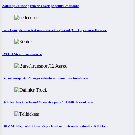
Sailun își extinde gama de anvelope pentru camioane
Lars Ljungström a fost numit director general (CFO) pentru cellcentric
IVECO Strator se întoarce
BursaTransport/123cargo introduce o nouă funcționalitate
Daimler Truck recheamă în service peste 131.000 de camioane
DKV Mobility achiziționează pachetul majoritar de acțiuni la Tolltickets