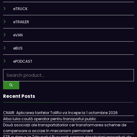
eTRUCK
eTRAILER
eVAN
eBUS
ePODCAST
Recent Posts
CNAIR: Aplicarea tarifelor TollRo va începe la 1 octombrie 2026
Alba Iulia caută operator pentru transportul public
Două asociații ale transportatorilor cer transformarea schemei de
compensare a accizei în mecanism permanent
STB a depus la Tribunalul București cererea deschiderii procedurii de