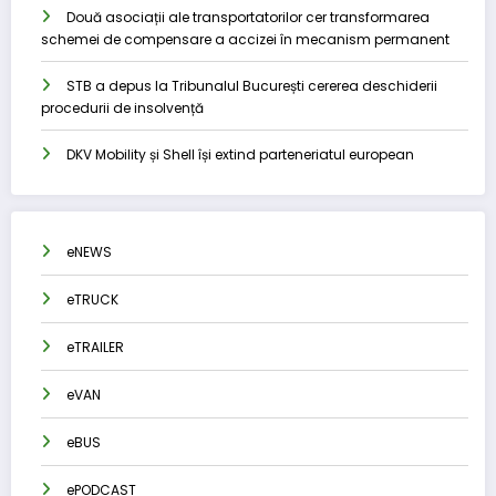
Două asociații ale transportatorilor cer transformarea
schemei de compensare a accizei în mecanism permanent
STB a depus la Tribunalul București cererea deschiderii
procedurii de insolvență
DKV Mobility și Shell își extind parteneriatul european
eNEWS
eTRUCK
eTRAILER
eVAN
eBUS
ePODCAST