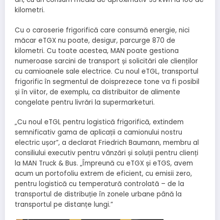
kilometri.
Cu o caroserie frigorifică care consumă energie, nici
măcar eTGX nu poate, desigur, parcurge 870 de
kilometri. Cu toate acestea, MAN poate gestiona
numeroase sarcini de transport și solicitări ale clienților
cu camioanele sale electrice. Cu noul eTGL, transportul
frigorific în segmentul de doisprezece tone va fi posibil
și în viitor, de exemplu, ca distribuitor de alimente
congelate pentru livrări la supermarketuri.
„Cu noul eTGL pentru logistică frigorifică, extindem
semnificativ gama de aplicații a camionului nostru
electric ușor”, a declarat Friedrich Baumann, membru al
consiliului executiv pentru vânzări și soluții pentru clienți
la MAN Truck & Bus. „Împreună cu eTGX și eTGS, avem
acum un portofoliu extrem de eficient, cu emisii zero,
pentru logistică cu temperatură controlată – de la
transportul de distribuție în zonele urbane până la
transportul pe distanțe lungi.”