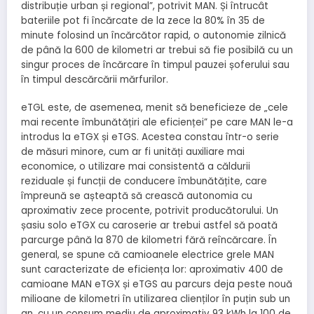
distribuție urban și regional”, potrivit MAN. Și întrucât
bateriile pot fi încărcate de la zece la 80% în 35 de
minute folosind un încărcător rapid, o autonomie zilnică
de până la 600 de kilometri ar trebui să fie posibilă cu un
singur proces de încărcare în timpul pauzei șoferului sau
în timpul descărcării mărfurilor.
eTGL este, de asemenea, menit să beneficieze de „cele
mai recente îmbunătățiri ale eficienței” pe care MAN le-a
introdus la eTGX și eTGS. Acestea constau într-o serie
de măsuri minore, cum ar fi unități auxiliare mai
economice, o utilizare mai consistentă a căldurii
reziduale și funcții de conducere îmbunătățite, care
împreună se așteaptă să crească autonomia cu
aproximativ zece procente, potrivit producătorului. Un
șasiu solo eTGX cu caroserie ar trebui astfel să poată
parcurge până la 870 de kilometri fără reîncărcare. În
general, se spune că camioanele electrice grele MAN
sunt caracterizate de eficiența lor: aproximativ 400 de
camioane MAN eTGX și eTGS au parcurs deja peste nouă
milioane de kilometri în utilizarea clienților în puțin sub un
an, cu un consum mediu de aproximativ 93 kWh la 100 de