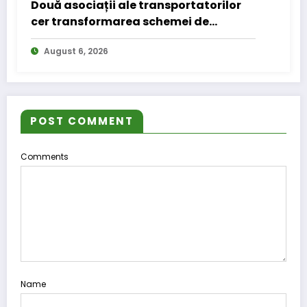
Două asociații ale transportatorilor
cer transformarea schemei de
compensare a accizei în mecanism
August 6, 2026
permanent
POST COMMENT
Comments
Name