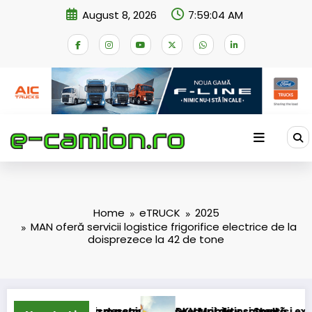
Skip
August 8, 2026
7:59:05 AM
to
content
Home
eTRUCK
2025
MAN oferă servicii logistice frigorifice electrice de la
doisprezece la 42 de tone
 permanent
chiderii procedurii de insolvență
DKV Mobility și Shell își extind parteneriatul eur