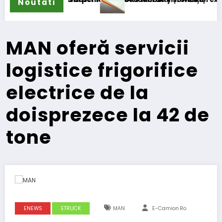
Noutati
MAN oferă servicii
logistice frigorifice
electrice de la
doisprezece la 42 de
tone
ENEWS
ETRUCK
MAN
E-Camion.ro