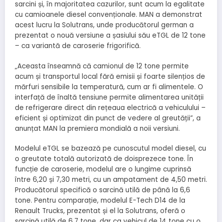
sarcini și, în majoritatea cazurilor, sunt acum la egalitate
cu camioanele diesel convenționale. MAN a demonstrat
acest lucru la Solutrans, unde producătorul german a
prezentat o nouă versiune a șasiului său eTGL de 12 tone
– ca variantă de caroserie frigorifică.
„Aceasta înseamnă că camionul de 12 tone permite
acum și transportul local fără emisii și foarte silențios de
mărfuri sensibile la temperatură, cum ar fi alimentele. O
interfață de înaltă tensiune permite alimentarea unității
de refrigerare direct din rețeaua electrică a vehiculului –
eficient și optimizat din punct de vedere al greutății”, a
anunțat MAN la premiera mondială a noii versiuni.
Modelul eTGL se bazează pe cunoscutul model diesel, cu
o greutate totală autorizată de doisprezece tone. În
funcție de caroserie, modelul are o lungime cuprinsă
între 6,20 și 7,30 metri, cu un ampatament de 4,50 metri.
Producătorul specifică o sarcină utilă de până la 6,6
tone. Pentru comparație, modelul E-Tech D14 de la
Renault Trucks, prezentat și el la Solutrans, oferă o
sarcină utilă de 6,7 tone, dar ca vehicul de 14 tone cu o