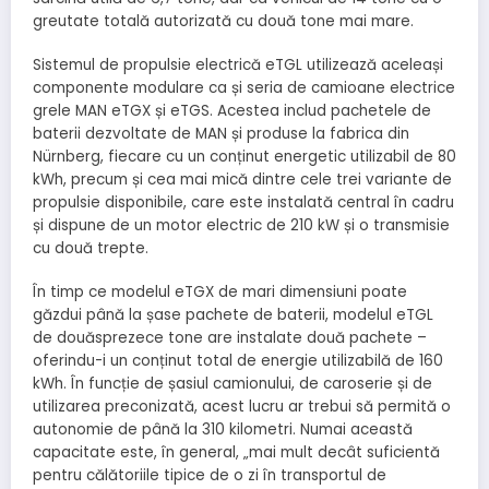
greutate totală autorizată cu două tone mai mare.
Sistemul de propulsie electrică eTGL utilizează aceleași
componente modulare ca și seria de camioane electrice
grele MAN eTGX și eTGS. Acestea includ pachetele de
baterii dezvoltate de MAN și produse la fabrica din
Nürnberg, fiecare cu un conținut energetic utilizabil de 80
kWh, precum și cea mai mică dintre cele trei variante de
propulsie disponibile, care este instalată central în cadru
și dispune de un motor electric de 210 kW și o transmisie
cu două trepte.
În timp ce modelul eTGX de mari dimensiuni poate
găzdui până la șase pachete de baterii, modelul eTGL
de douăsprezece tone are instalate două pachete –
oferindu-i un conținut total de energie utilizabilă de 160
kWh. În funcție de șasiul camionului, de caroserie și de
utilizarea preconizată, acest lucru ar trebui să permită o
autonomie de până la 310 kilometri. Numai această
capacitate este, în general, „mai mult decât suficientă
pentru călătoriile tipice de o zi în transportul de