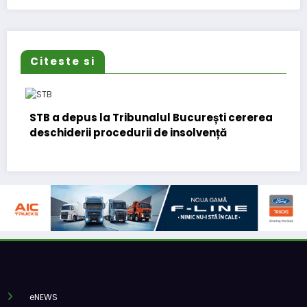
Citeste si
depus la Tribunalul București cererea
DKV Mobility
derii procedurii de insolvență
european
eNEWS