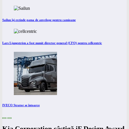
Sailun își extinde gama de anvelope pentru camioane
Lars Ljungström a fost numit director general (CFO) pentru cellcentric
IVECO Strator se întoarce
Kia Corporation câștigă iF Design Award