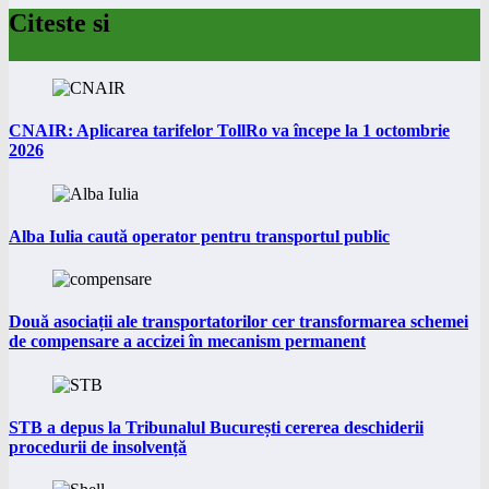
Citeste si
CNAIR: Aplicarea tarifelor TollRo va începe la 1 octombrie
2026
Alba Iulia caută operator pentru transportul public
Două asociații ale transportatorilor cer transformarea schemei
de compensare a accizei în mecanism permanent
STB a depus la Tribunalul București cererea deschiderii
procedurii de insolvență