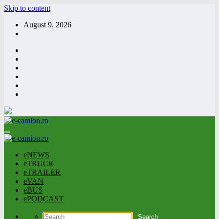
Skip to content
August 9, 2026
eNEWS
eTRUCK
eTRAILER
eVAN
eBUS
ePODCAST