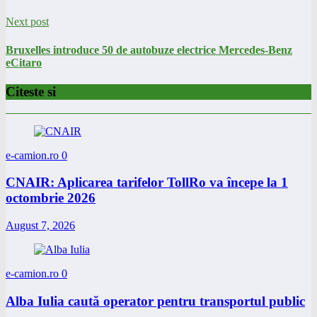
Next post
Bruxelles introduce 50 de autobuze electrice Mercedes-Benz
eCitaro
Citeste si
e-camion.ro
0
CNAIR: Aplicarea tarifelor TollRo va începe la 1
octombrie 2026
August 7, 2026
e-camion.ro
0
Alba Iulia caută operator pentru transportul public