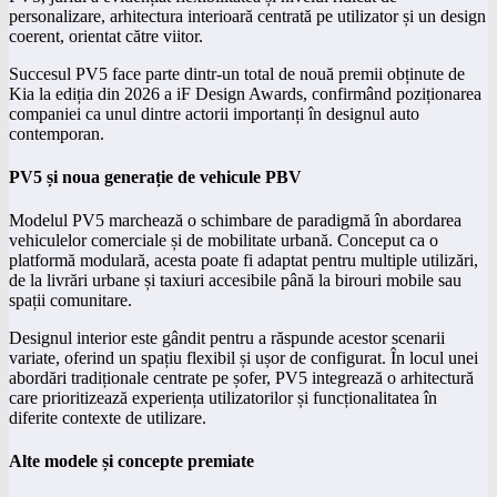
personalizare, arhitectura interioară centrată pe utilizator și un design
coerent, orientat către viitor.
Succesul PV5 face parte dintr-un total de nouă premii obținute de
Kia la ediția din 2026 a iF Design Awards, confirmând poziționarea
companiei ca unul dintre actorii importanți în designul auto
contemporan.
PV5 și noua generație de vehicule PBV
Modelul PV5 marchează o schimbare de paradigmă în abordarea
vehiculelor comerciale și de mobilitate urbană. Conceput ca o
platformă modulară, acesta poate fi adaptat pentru multiple utilizări,
de la livrări urbane și taxiuri accesibile până la birouri mobile sau
spații comunitare.
Designul interior este gândit pentru a răspunde acestor scenarii
variate, oferind un spațiu flexibil și ușor de configurat. În locul unei
abordări tradiționale centrate pe șofer, PV5 integrează o arhitectură
care prioritizează experiența utilizatorilor și funcționalitatea în
diferite contexte de utilizare.
Alte modele și concepte premiate