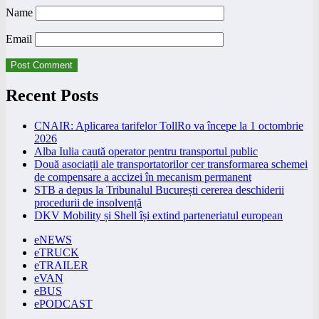
Name
Email
Recent Posts
CNAIR: Aplicarea tarifelor TollRo va începe la 1 octombrie
2026
Alba Iulia caută operator pentru transportul public
Două asociații ale transportatorilor cer transformarea schemei
de compensare a accizei în mecanism permanent
STB a depus la Tribunalul București cererea deschiderii
procedurii de insolvență
DKV Mobility și Shell își extind parteneriatul european
eNEWS
eTRUCK
eTRAILER
eVAN
eBUS
ePODCAST