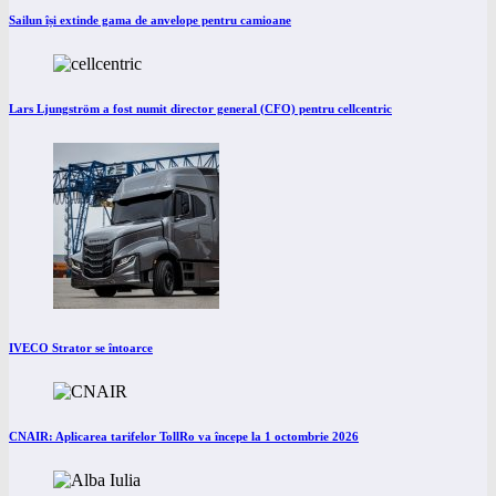
Sailun își extinde gama de anvelope pentru camioane
Lars Ljungström a fost numit director general (CFO) pentru cellcentric
IVECO Strator se întoarce
CNAIR: Aplicarea tarifelor TollRo va începe la 1 octombrie 2026