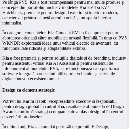
Pe lângă PV5, Kia a fost recompensată pentru mai multe produse și
concepte din portofoliu, inclusiv modelele Kia EV4 și EV4
Hatchback, premiate pentru designul exterior și interior modern,
caracterizat printr-o siluetă aerodinamică și un spațiu interior
minimalist.
În categoria conceptelor, Kia Concept EV2 a fost apreciat pentru
abordarea orientată către mobilitatea urbană flexibilă, în timp ce PV5
WKNDR explorează ideea unui vehicul electric de aventură, cu
funcționalitate ridicată și adaptabilitate extinsă.
Kia a fost premiată și pentru soluțiile digitale și de branding, inclusiv
pentru asistentul virtual Kia AI Assistant și pentru sistemul de
infotainment al modelului PV5, care funcționează ca o platformă
software integrată, conectând utilizatorii, vehiculul și serviciile
digitale într-un ecosistem unitar.
Design ca element strategic
Potrivit lui Karim Habib, vicepreședinte executiv și responsabil
pentru design global în cadrul Kia, rezultatele obținute la iF Design
Awards confirmă strategia companiei de a plasa designul în centrul
dezvoltării produselor.
În ultimii ani, Kia a acumulat peste 46 de premii iF Design,