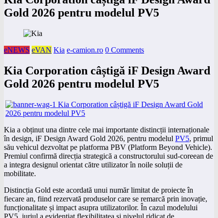
Gold 2026 pentru modelul PV5
eNEWS
eVAN
Kia
e-camion.ro
0 Comments
Kia Corporation câștigă iF Design Award
Gold 2026 pentru modelul PV5
Kia a obținut una dintre cele mai importante distincții internaționale
în design, iF Design Award Gold 2026, pentru modelul
PV5
, primul
său vehicul dezvoltat pe platforma PBV (Platform Beyond Vehicle).
Premiul confirmă direcția strategică a constructorului sud-coreean de
a integra designul orientat către utilizator în noile soluții de
mobilitate.
Distincția Gold este acordată unui număr limitat de proiecte în
fiecare an, fiind rezervată produselor care se remarcă prin inovație,
funcționalitate și impact asupra utilizatorilor. În cazul modelului
PV5, juriul a evidențiat flexibilitatea și nivelul ridicat de