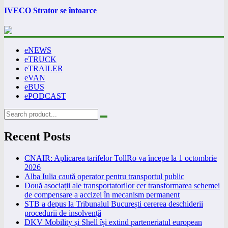
IVECO Strator se întoarce
eNEWS
eTRUCK
eTRAILER
eVAN
eBUS
ePODCAST
Recent Posts
CNAIR: Aplicarea tarifelor TollRo va începe la 1 octombrie
2026
Alba Iulia caută operator pentru transportul public
Două asociații ale transportatorilor cer transformarea schemei
de compensare a accizei în mecanism permanent
STB a depus la Tribunalul București cererea deschiderii
procedurii de insolvență
DKV Mobility și Shell își extind parteneriatul european