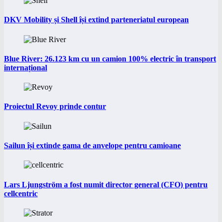
DKV Mobility și Shell își extind parteneriatul european
Blue River: 26.123 km cu un camion 100% electric în transport
internațional
Proiectul Revoy prinde contur
Sailun își extinde gama de anvelope pentru camioane
Lars Ljungström a fost numit director general (CFO) pentru
cellcentric