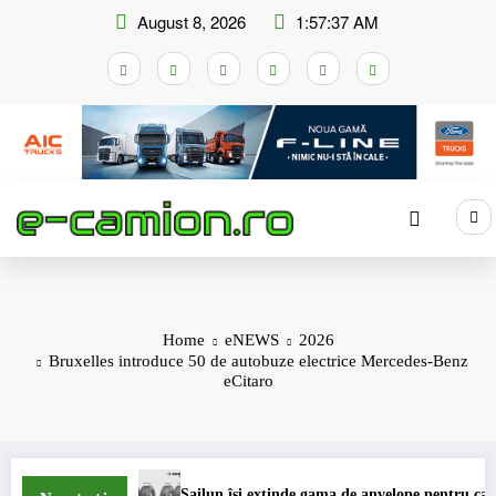
Skip
August 8, 2026
1:57:37 AM
to
content
Home
eNEWS
2026
Bruxelles introduce 50 de autobuze electrice Mercedes-Benz
eCitaro
Sailun își extinde gama de anvelope pentru camioane
L