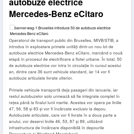
autobuze electrice
Mercedes-Benz eCitaro
Operatorul de transport public din Bruxelles, MIVB/STIB, a
introdus în exploatare primele unități dintr-un nou lot de
autobuze electrice Mercedes-Benz eCitaro, marcând o nouă
etapă în procesul de electrificare a flotei urbane. În total, 50
de autobuze electrice vor intra în circulație în cursul acestui
an, dintre care 36 sunt vehicule standard, iar 14 vor fi
autobuze articulate livrate ulterior.
Primele vehicule transportă deja pasageri din ianuarie, iar
restul autobuzelor solo urmează să fie integrate complet în
rețea până la finalul lunii martie. Acestea vor opera pe liniile
47, 56, 58 și 83 și vor fi încărcate exclusiv la depou.
Autobuzele articulate, care vor fi livrate în a doua parte a
anului, vor deservi liniile 46, 53, 87 și 89, utilizând
infrastructura de încărcare disponibilă în depourile
Pannenhuis și Westland-Moortebeek.