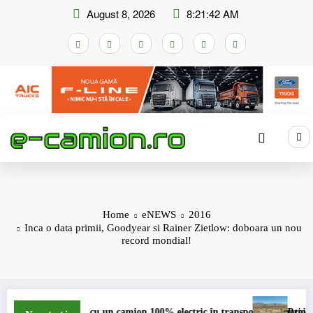
Skip
August 8, 2026
8:21:43 AM
to
content
Home
eNEWS
2016
Inca o data primii, Goodyear si Rainer Zietlow: doboara un nou
record mondial!
m cu un camion 100% electric în transport internațional
Proiectul Revoy prinde 