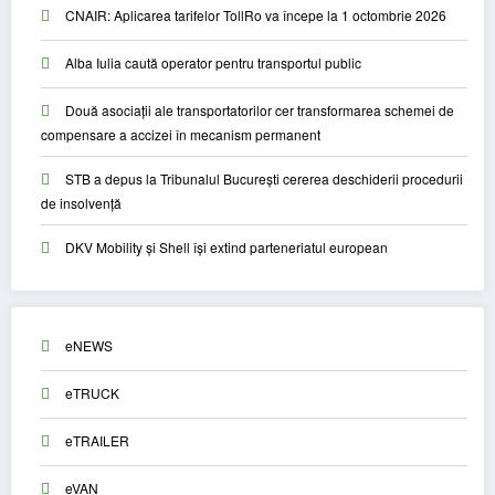
CNAIR: Aplicarea tarifelor TollRo va începe la 1 octombrie 2026
Alba Iulia caută operator pentru transportul public
Două asociații ale transportatorilor cer transformarea schemei de
compensare a accizei în mecanism permanent
STB a depus la Tribunalul București cererea deschiderii procedurii
de insolvență
DKV Mobility și Shell își extind parteneriatul european
eNEWS
eTRUCK
eTRAILER
eVAN