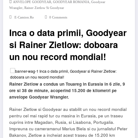
,
,
ANVELOPE GOODYEAR
GOODYEAR ROMANIA
Goodyear
,
Wrangler
Rainer Zietlow Si Goodyear
E-Camion.ro
0 Comments
Inca o data primii, Goodyear
si Rainer Zietlow: doboara
un nou record mondial!
Rainer Zietlow a condus un Touareg in Eurasia in 6 zile, 9
ore si 38 de minute, acoperind 15.200 de kilometri pe
anvelope Goodyear Wrangler.
Rainer Zietlow si Goodyear au stabilit un nou record mondial
pentru cel mai rapid tur cu masina in Eurasia, pe un traseu
cuprins intre Magadan, Rusia, si Lisabona, Portugalia.
Impreuna cu cameramanul Marius Biela si cu jurnalistul Peter
Bakanov, Zietlow a incheiat acest traseu de 15.200 km