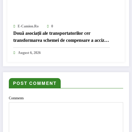
E-Camion.ro
0
Două asociații ale transportatorilor cer
transformarea schemei de compensare a accizei
în mecanism permanent
August 6, 2026
POST COMMENT
Comments