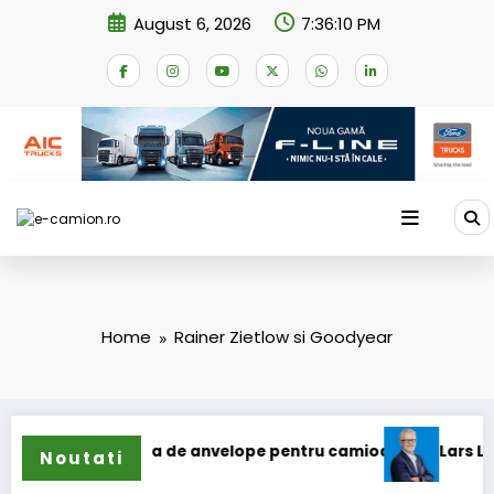
Skip
August 6, 2026
7:36:10 PM
to
content
Home
Rainer Zietlow si Goodyear
i extinde gama de anvelope pentru camioane
Lars Ljungstr
Noutati