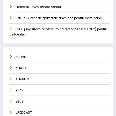
Proiectul Revoy prinde contur
Sailun își extinde gama de anvelope pentru camioane
Lars Ljungström a fost numit director general (CFO) pentru
cellcentric
eNEWS
eTRUCK
eTRAILER
eVAN
eBUS
ePODCAST