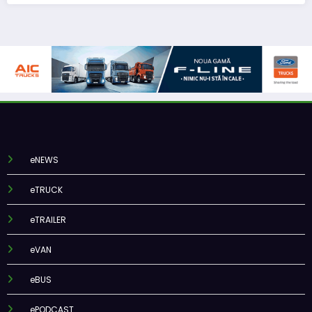
eNEWS
eTRUCK
eTRAILER
eVAN
eBUS
ePODCAST