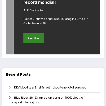
record mondial!
E-Camion.ro
Rainer Zietlow a condus un Touareg in Eurasia in
6 zile, 9 ore si 38…
Read More
Recent Posts
DKV Mobility și Shell își extind parteneriatul european
Blue River: 26.123 km cu un camion 100% electric în
transport internațional