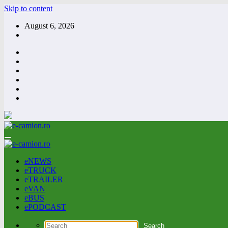
Skip to content
August 6, 2026
eNEWS
eTRUCK
eTRAILER
eVAN
eBUS
ePODCAST