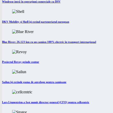
Windrose intră în operațiuni comerciale cu DSV
DKV Mobility și Shell își extind parteneriatul european
Blue River: 26.123 km cu un camion 100% electric în transport internațional
Proiectul Revoy prinde contur
Sailun își extinde gama de anvelope pentru camioane
Lars Ljungström a fost numit director general (CFO) pentru cellcentric