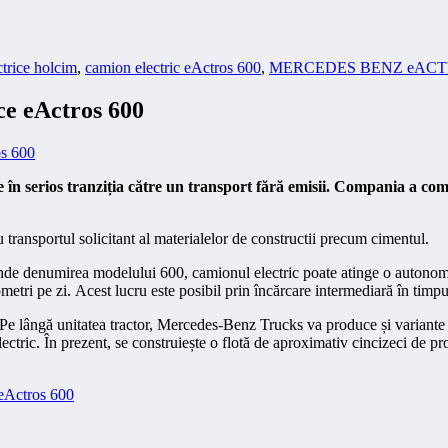
trice holcim
,
camion electric eActros 600
,
MERCEDES BENZ eAC
ce eActros 600
e în serios tranziția către un transport fără emisii. Compania a c
u transportul solicitant al materialelor de constructii precum cimentul.
 unde denumirea modelului 600, camionul electric poate atinge o autonom
etri pe zi. Acest lucru este posibil prin încărcare intermediară în timp
 Pe lângă unitatea tractor, Mercedes-Benz Trucks va produce și variante 
ectric. În prezent, se construiește o flotă de aproximativ cincizeci de prot