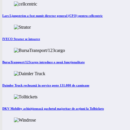
Lars Ljungström a fost numit director general (CFO) pentru cellcentric
IVECO Strator se întoarce
BursaTransport/123cargo introduce o nouă funcționalitate
Daimler Truck recheamă în service peste 131.000 de camioane
DKV Mobility achiziționează pachetul majoritar de acțiuni la Tolltickets