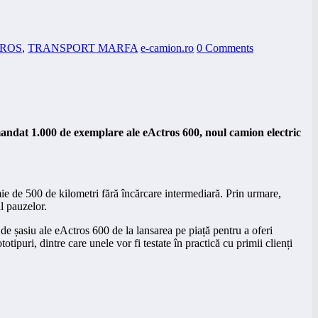
TROS
,
TRANSPORT MARFA
e-camion.ro
0 Comments
omandat 1.000 de exemplare ale eActros 600, noul camion electric
ie de 500 de kilometri fără încărcare intermediară. Prin urmare,
ul pauzelor.
de șasiu ale eActros 600 de la lansarea pe piață pentru a oferi
otipuri, dintre care unele vor fi testate în practică cu primii clienți