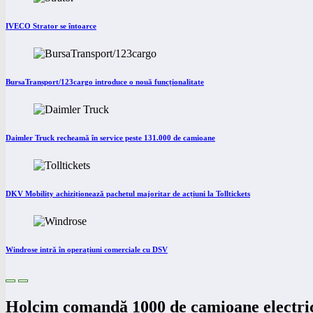
IVECO Strator se întoarce
BursaTransport/123cargo introduce o nouă funcționalitate
Daimler Truck recheamă în service peste 131.000 de camioane
DKV Mobility achiziționează pachetul majoritar de acțiuni la Tolltickets
Windrose intră în operațiuni comerciale cu DSV
Holcim comandă 1000 de camioane electri