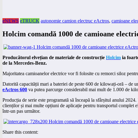
eNEWS
eTRUCK
autonomie camion electruc eActros
,
camioane elec
Holcim comandă 1000 de camioane electri
Producătorul elvețian de materiale de construcție
Holcim
ia foart
de la Mercedes-Benz.
Majoritatea camioanelor electrice vor fi folosite cu remorci siloz pentr
Datorită capacității mari a bateriei de peste 600 de kilowați-oră – de
eActros 600
va putea parcurge considerabil mai mult de 1.000 de kilom
Producția de serie este programată să înceapă la sfârșitul anului 2024.
clienților și mai multe opțiuni de aplicație pentru transportul complet el
într-un pas următor.
Share this content: