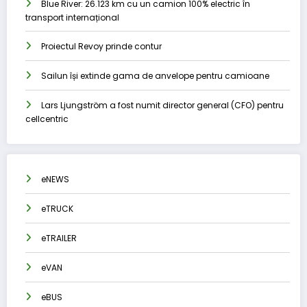
Blue River: 26.123 km cu un camion 100% electric în
transport internațional
Proiectul Revoy prinde contur
Sailun își extinde gama de anvelope pentru camioane
Lars Ljungström a fost numit director general (CFO) pentru
cellcentric
eNEWS
eTRUCK
eTRAILER
eVAN
eBUS