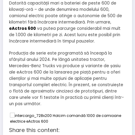
Datorită capacității mari a bateriei de peste 600 de
kilowați-oră – de unde denumirea modelului 600,
camionul electric poate atinge o autonomie de 500 de
kilometri fără încărcare intermediară. Prin urmare,
eActros 600
va putea parcurge considerabil mai mult
de 1.000 de kilometri pe zi. Acest lucru este posibil prin
încărcare intermediară în timpul pauzelor.
Producția de serie este programată să înceapă la
sfârșitul anului 2024. Pe lângă unitatea tractor,
Mercedes-Benz Trucks va produce și variante de șasiu
ale eActros 600 de la lansarea pe piață pentru a oferi
clienților și mai multe opțiuni de aplicație pentru
transportul complet electric. În prezent, se construiește
o flotă de aproximativ cincizeci de prototipuri, dintre
care unele vor fi testate în practică cu primii clienți într-
un pas următor.
Share this content: