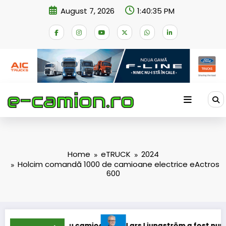
Skip
August 7, 2026
1:40:35 PM
to
content
Home
eTRUCK
2024
Holcim comandă 1000 de camioane electrice eActros
600
tru camioane
Lars Ljungström a fost numit director genera