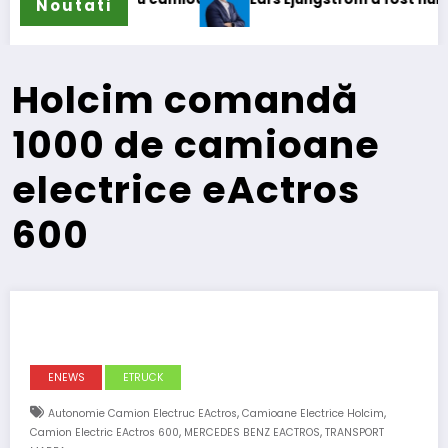
Noutati
Holcim comandă
1000 de camioane
electrice eActros
600
ENEWS
ETRUCK
,
,
Autonomie Camion Electruc EActros
Camioane Electrice Holcim
,
,
Camion Electric EActros 600
MERCEDES BENZ EACTROS
TRANSPORT