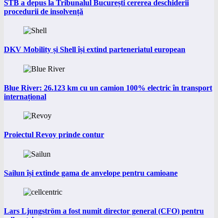
STB a depus la Tribunalul București cererea deschiderii
procedurii de insolvență
DKV Mobility și Shell își extind parteneriatul european
Blue River: 26.123 km cu un camion 100% electric în transport
internațional
Proiectul Revoy prinde contur
Sailun își extinde gama de anvelope pentru camioane
Lars Ljungström a fost numit director general (CFO) pentru