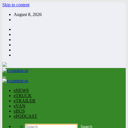
Skip to content
August 8, 2026
eNEWS
eTRUCK
eTRAILER
eVAN
eBUS
ePODCAST