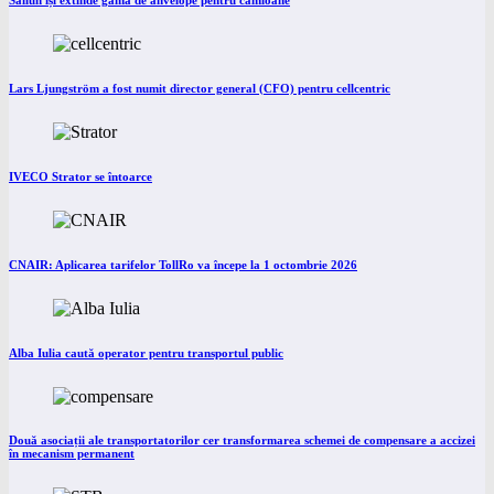
Lars Ljungström a fost numit director general (CFO) pentru cellcentric
IVECO Strator se întoarce
CNAIR: Aplicarea tarifelor TollRo va începe la 1 octombrie 2026
Alba Iulia caută operator pentru transportul public
Două asociații ale transportatorilor cer transformarea schemei de compensare a accizei
în mecanism permanent