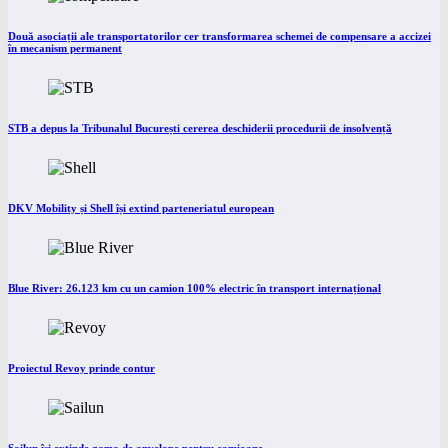
Două asociații ale transportatorilor cer transformarea schemei de compensare a accizei
în mecanism permanent
STB a depus la Tribunalul București cererea deschiderii procedurii de insolvență
DKV Mobility și Shell își extind parteneriatul european
Blue River: 26.123 km cu un camion 100% electric în transport internațional
Proiectul Revoy prinde contur
Sailun își extinde gama de anvelope pentru camioane