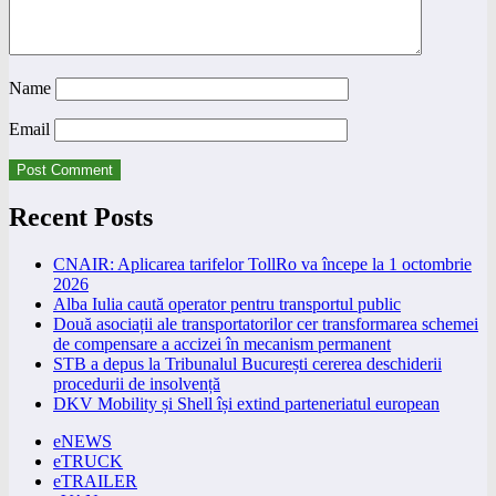
Name
Email
Recent Posts
CNAIR: Aplicarea tarifelor TollRo va începe la 1 octombrie
2026
Alba Iulia caută operator pentru transportul public
Două asociații ale transportatorilor cer transformarea schemei
de compensare a accizei în mecanism permanent
STB a depus la Tribunalul București cererea deschiderii
procedurii de insolvență
DKV Mobility și Shell își extind parteneriatul european
eNEWS
eTRUCK
eTRAILER