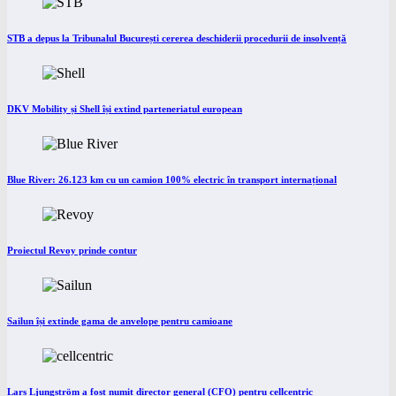
STB a depus la Tribunalul București cererea deschiderii procedurii de insolvență
DKV Mobility și Shell își extind parteneriatul european
Blue River: 26.123 km cu un camion 100% electric în transport internațional
Proiectul Revoy prinde contur
Sailun își extinde gama de anvelope pentru camioane
Lars Ljungström a fost numit director general (CFO) pentru cellcentric