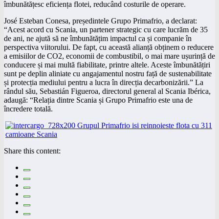
îmbunătățesc eficiența flotei, reducând costurile de operare.
José Esteban Conesa, președintele Grupo Primafrio, a declarat:
“Acest acord cu Scania, un partener strategic cu care lucrăm de 35
de ani, ne ajută să ne îmbunătățim impactul ca și companie în
perspectiva viitorului. De fapt, cu această alianță obținem o reducere
a emisiilor de CO2, economii de combustibil, o mai mare ușurință de
conducere și mai multă fiabilitate, printre altele. Aceste îmbunătățiri
sunt pe deplin aliniate cu angajamentul nostru față de sustenabilitate
și protecția mediului pentru a lucra în direcția decarbonizării.” La
rândul său, Sebastián Figueroa, directorul general al Scania Ibérica,
adaugă: “Relația dintre Scania și Grupo Primafrio este una de
încredere totală.
Share this content: