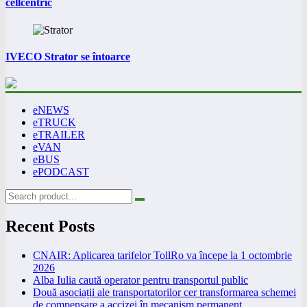
cellcentric
IVECO Strator se întoarce
eNEWS
eTRUCK
eTRAILER
eVAN
eBUS
ePODCAST
Recent Posts
CNAIR: Aplicarea tarifelor TollRo va începe la 1 octombrie
2026
Alba Iulia caută operator pentru transportul public
Două asociații ale transportatorilor cer transformarea schemei
de compensare a accizei în mecanism permanent