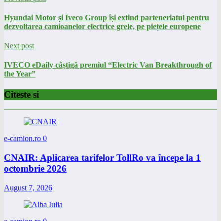
Hyundai Motor și Iveco Group își extind parteneriatul pentru
dezvoltarea camioanelor electrice grele, pe piețele europene
Next post
IVECO eDaily câștigă premiul “Electric Van Breakthrough of
the Year”
Citeste si
e-camion.ro
0
CNAIR: Aplicarea tarifelor TollRo va începe la 1
octombrie 2026
August 7, 2026