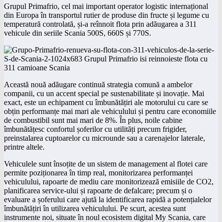
Grupul Primafrio, cel mai important operator logistic internațional
din Europa în transportul rutier de produse din fructe și legume cu
temperatură controlată, și-a reînnoit flota prin adăugarea a 311
vehicule din seriile Scania 500S, 660S și 770S.
Această nouă adăugare continuă strategia comună a ambelor
companii, cu un accent special pe sustenabilitate și inovație. Mai
exact, este un echipament cu îmbunătățiri ale motorului cu care se
obțin performanțe mai mari ale vehiculului și pentru care economiile
de combustibil sunt mai mari de 8%. În plus, noile cabine
îmbunătățesc confortul șoferilor cu utilități precum frigider,
preinstalarea cuptoarelor cu microunde sau a carenajelor laterale,
printre altele.
Vehiculele sunt însoțite de un sistem de management al flotei care
permite poziționarea în timp real, monitorizarea performanței
vehiculului, rapoarte de mediu care monitorizează emisiile de CO2,
planificarea service-ului și rapoarte de defalcare; precum și o
evaluare a șoferului care ajută la identificarea rapidă a potențialelor
îmbunătățiri în utilizarea vehiculului. Pe scurt, acestea sunt
instrumente noi, situate în noul ecosistem digital My Scania, care