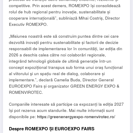
competitive. Prin acest demers, ROMEXPO își consolidează
rolul de hub regional pentru inovație, sustenabilitate și
cooperare internațională”, subliniază Mihai Costriș, Director
Executiv ROMEXPO.
„Misiunea noastră este să construim puntea dintre cei care
dezvoltă inovații pentru sustenabilitate și factorii de decizie
responsabili de implementarea lor în comunități, iar ediția din
2026 a deschis calea către noi colaborări regionale,
integrând tehnologii globale de ultimă generație într-un
concept expozițional transpus sub forma unui oraș funcțional
al viitorului şi un spațiu real de dialog, colaborare și
implementare.”, declară Camelia Buda, Director General
EUROEXPO Fairs și organizator GREEN ENERGY EXPO &
ROMENVIROTEC.
Companiile interesate să participe ca expozanți la ediția 2027
își pot rezerva acum standurile. Mai multe informații sunt
disponibile pe:
https://greenenergyexpo-romenvirotec.ro/
Despre ROMEXPO ȘI EUROEXPO FAIRS