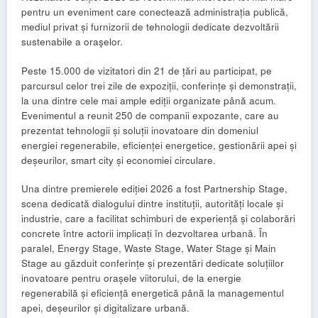
pentru un eveniment care conectează administrația publică,
mediul privat și furnizorii de tehnologii dedicate dezvoltării
sustenabile a oraşelor.
Peste 15.000 de vizitatori din 21 de țări au participat, pe
parcursul celor trei zile de expoziții, conferințe și demonstrații,
la una dintre cele mai ample ediții organizate până acum.
Evenimentul a reunit 250 de companii expozante, care au
prezentat tehnologii și soluții inovatoare din domeniul
energiei regenerabile, eficienței energetice, gestionării apei și
deșeurilor, smart city și economiei circulare.
Una dintre premierele ediției 2026 a fost Partnership Stage,
scena dedicată dialogului dintre instituții, autorități locale și
industrie, care a facilitat schimburi de experiență și colaborări
concrete între actorii implicați în dezvoltarea urbană. În
paralel, Energy Stage, Waste Stage, Water Stage și Main
Stage au găzduit conferințe și prezentări dedicate soluțiilor
inovatoare pentru orașele viitorului, de la energie
regenerabilă și eficiență energetică până la managementul
apei, deșeurilor și digitalizare urbană.