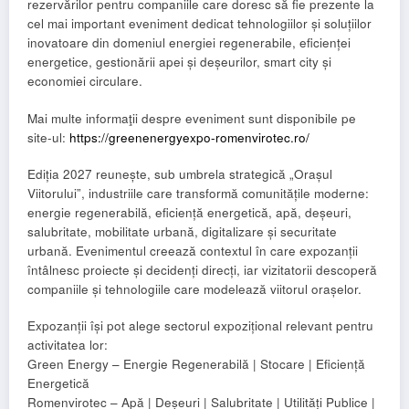
rezervărilor pentru companiile care doresc să fie prezente la
cel mai important eveniment dedicat tehnologiilor și soluțiilor
inovatoare din domeniul energiei regenerabile, eficienței
energetice, gestionării apei și deșeurilor, smart city și
economiei circulare.
Mai multe informaţii despre eveniment sunt disponibile pe
site-ul:
https://greenenergyexpo-romenvirotec.ro/
Ediția 2027 reunește, sub umbrela strategică „Orașul
Viitorului”, industriile care transformă comunitățile moderne:
energie regenerabilă, eficiență energetică, apă, deșeuri,
salubritate, mobilitate urbană, digitalizare și securitate
urbană. Evenimentul creează contextul în care expozanții
întâlnesc proiecte și decidenți direcți, iar vizitatorii descoperă
companiile și tehnologiile care modelează viitorul orașelor.
Expozanții își pot alege sectorul expozițional relevant pentru
activitatea lor:
Green Energy – Energie Regenerabilă | Stocare | Eficiență
Energetică
Romenvirotec – Apă | Deșeuri | Salubritate | Utilități Publice |