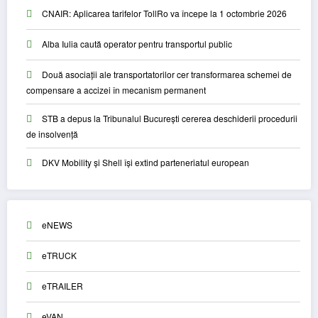
CNAIR: Aplicarea tarifelor TollRo va începe la 1 octombrie 2026
Alba Iulia caută operator pentru transportul public
Două asociații ale transportatorilor cer transformarea schemei de
compensare a accizei în mecanism permanent
STB a depus la Tribunalul București cererea deschiderii procedurii
de insolvență
DKV Mobility și Shell își extind parteneriatul european
eNEWS
eTRUCK
eTRAILER
eVAN