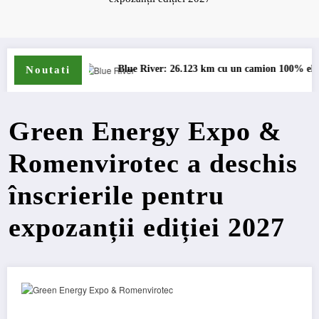
Blue River: 26.123 km cu un camion 100% electric în transport internaț
Pr
Noutati
Green Energy Expo &
Romenvirotec a deschis
înscrierile pentru
expozanții ediției 2027