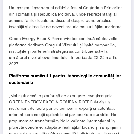
Un moment important al ediției a fost şi Conferința Primarilor
din România și Republica Moldova, unde reprezentanți ai
administrațiilor locale au discutat despre bune practici,
investiții și direcțiile de dezvoltare ale comunităților moderne.
Green Energy Expo & Romenvirotec continuă să dezvolte
platforma dedicată Orașului Viitorului și invită companiile,
instituțiile și partenerii strategici să contribuie activ la
următorul nivel al evenimentului, în perioada 23-25 martie
2027.
Platforma numărul 1 pentru tehnologiile comunităților
sustenabile
„Mai mult decât o platformă de expunere, evenimentele
GREEN ENERGY EXPO & ROMENVIROTEC devin un
instrument de lucru pentru companii, experți și autorități,
orientat spre soluții aplicabile și parteneriate durabile. Ne
propunem să transformăm ideile validate internațional în
proiecte concrete, adaptate realităților locale, și să sprijinim
procesul de tranziție către comunități eficiente, reziliente și