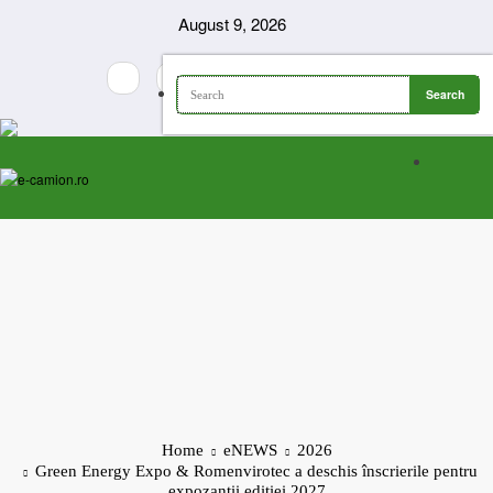
Skip
August 9, 2026
to
content
Home
eNEWS
2026
Green Energy Expo & Romenvirotec a deschis înscrierile pentru
expozanții ediției 2027