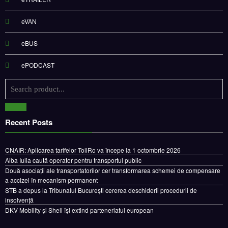
eVAN
eBUS
ePODCAST
Recent Posts
CNAIR: Aplicarea tarifelor TollRo va începe la 1 octombrie 2026
Alba Iulia caută operator pentru transportul public
Două asociații ale transportatorilor cer transformarea schemei de compensare
a accizei în mecanism permanent
STB a depus la Tribunalul București cererea deschiderii procedurii de
insolvență
DKV Mobility și Shell își extind parteneriatul european