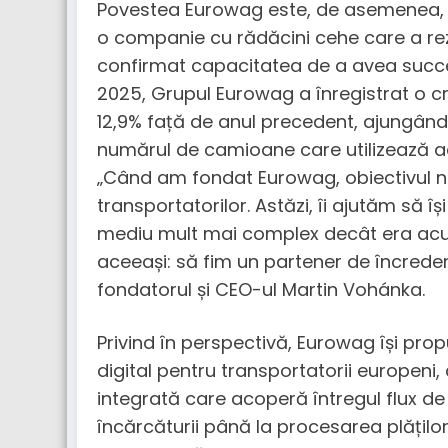
Povestea Eurowag este, de asemenea, 
o companie cu rădăcini cehe care a rezi
confirmat capacitatea de a avea succes
2025, Grupul Eurowag a înregistrat o cr
12,9% față de anul precedent, ajungând 
numărul de camioane care utilizează act
„Când am fondat Eurowag, obiectivul no
transportatorilor. Astăzi, îi ajutăm să îș
mediu mult mai complex decât era acu
aceeași: să fim un partener de încrede
fondatorul și CEO-ul Martin Vohánka.
Privind în perspectivă, Eurowag își prop
digital pentru transportatorii europen
integrată care acoperă întregul flux de 
încărcăturii până la procesarea plățilo