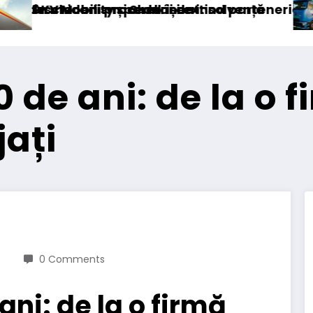
t
insolvență
 extind parteneriatul european
Blue River: 26.123 km cu un 
 de ani: de la o 
ați
0 Comments
ani: de la o firmă