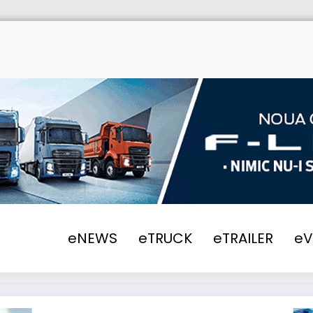
me
eNEWS
2026
Eurowag, la 30 de ani: d
eNEWS
eTRUCK
eTRAILER
e