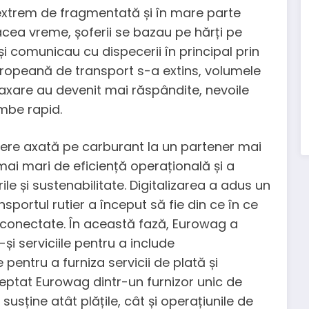
 extrem de fragmentată și în mare parte
 acea vreme, șoferii se bazau pe hărți pe
i comunicau cu dispecerii în principal prin
uropeană de transport s-a extins, volumele
taxare au devenit mai răspândite, nevoile
mbe rapid.
cere axată pe carburant la un partener mai
ai mari de eficiență operațională și a
le și sustenabilitate. Digitalizarea a adus un
portul rutier a început să fie din ce în ce
rconectate. În această fază, Eurowag a
și serviciile pentru a include
pentru a furniza servicii de plată și
reptat Eurowag dintr-un furnizor unic de
susține atât plățile, cât și operațiunile de