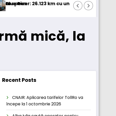
camion 100% electric în transport internațional
Proiectul Revoy prinde contur
firmă mică, la
Recent Posts
CNAIR: Aplicarea tarifelor TollRo va
începe la 1 octombrie 2026
Alba Iulia caută operator pentru