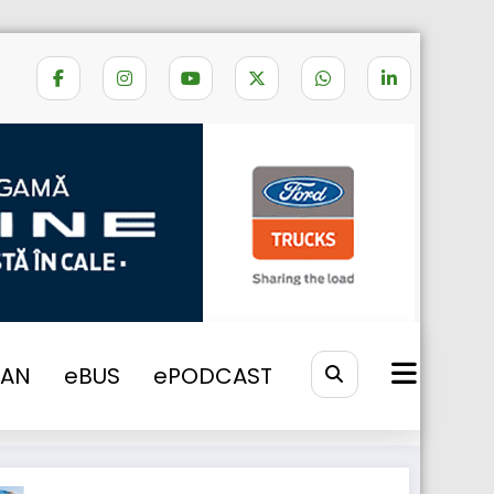
e la o firmă mică, la 2000 de angajați
VAN
eBUS
ePODCAST