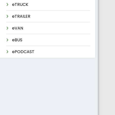
eTRUCK
eTRAILER
eVAN
eBUS
ePODCAST