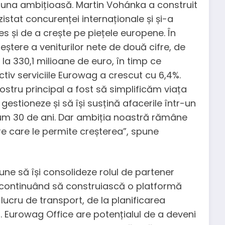
una ambițioasă. Martin Vohánka a construit
stat concurenței internaționale și și-a
 și de a crește pe piețele europene. În
eștere a veniturilor nete de două cifre, de
la 330,1 milioane de euro, în timp ce
iv serviciile Eurowag a crescut cu 6,4%.
stru principal a fost să simplificăm viața
i gestioneze și să își susțină afacerile într-un
m 30 de ani. Dar ambiția noastră rămâne
re care le permite creșterea”, spune
une să își consolideze rolul de partener
i, continuând să construiască o platformă
lucru de transport, de la planificarea
r. Eurowag Office are potențialul de a deveni