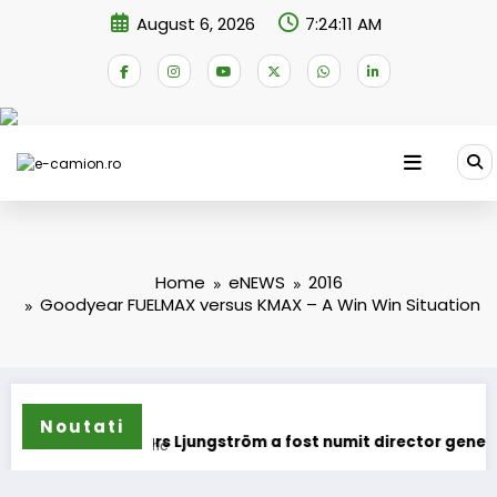
Skip
August 6, 2026
7:24:12 AM
to
content
Home
eNEWS
2016
Goodyear FUELMAX versus KMAX – A Win Win Situation
Noutati
ars Ljungström a fost numit director general (CFO) pentru cel
IVEC