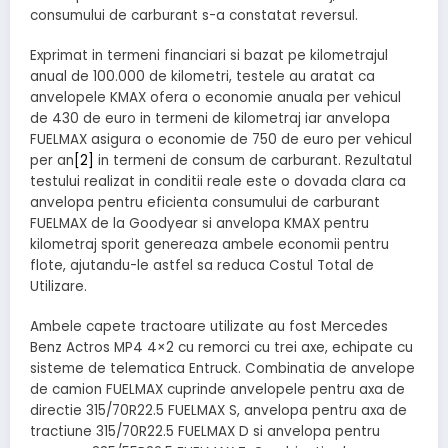
consumului de carburant s-a constatat reversul.
Exprimat in termeni financiari si bazat pe kilometrajul
anual de 100.000 de kilometri, testele au aratat ca
anvelopele KMAX ofera o economie anuala per vehicul
de 430 de euro in termeni de kilometraj iar anvelopa
FUELMAX asigura o economie de 750 de euro per vehicul
per an
[2]
in termeni de consum de carburant. Rezultatul
testului realizat in conditii reale este o dovada clara ca
anvelopa pentru eficienta consumului de carburant
FUELMAX de la Goodyear si anvelopa KMAX pentru
kilometraj sporit genereaza ambele economii pentru
flote, ajutandu-le astfel sa reduca Costul Total de
Utilizare.
Ambele capete tractoare utilizate au fost Mercedes
Benz Actros MP4 4×2 cu remorci cu trei axe, echipate cu
sisteme de telematica Entruck. Combinatia de anvelope
de camion FUELMAX cuprinde anvelopele pentru axa de
directie 315/70R22.5 FUELMAX S, anvelopa pentru axa de
tractiune 315/70R22.5 FUELMAX D si anvelopa pentru