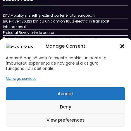
DKV Mobility și Shell își extind parteneriatul european
Blue River: 26.123 km cu un camion 100% electric în transport
internațional
Proiectul Revoy prinde contur
Sailun își extinde gama de anvelope pentru camioane
Lars Ljungström a fost numit director general (CFO) pentru cellcentric
Manage Consent
Această pagină web folosește cookie-uri pentru a
îmbunătăți experiența de navigare și a asigura
funcționalițăți adiționale.
Cookie Policy (EU)
Ce este un cookie si cum se poate dezactiva
Politica de confidentialitate
Despre noi
Manage services
Copyright © 2024 by E-CAMION.RO MEDIA Toate drepturile sunt rezervate |
Powered By
SpiceThemes
Accept
Deny
View preferences