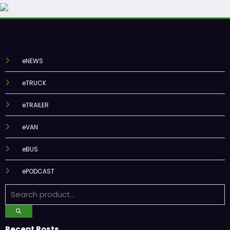
eNEWS
eTRUCK
eTRAILER
eVAN
eBUS
ePODCAST
Recent Posts