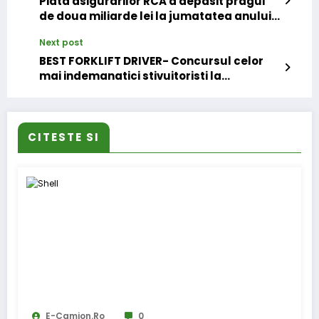
Piata asigurarilor RCA a depasit pragul
de doua miliarde lei la jumatatea anului,
dar a crescut din nou si daunalitatea
Next post
BEST FORKLIFT DRIVER- Concursul celor
mai indemanatici stivuitoristi la
TransLogistica 2016!
CITESTE SI
E-Camion.ro
0