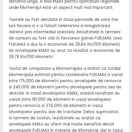
distanta lunga, si linia KMAX pentru operatiuni regionale
unde kilomerajul este un aspect mult mai important.
Testele au fost derulate in doua perioade de cate trei
luni fiecare si s-a folosit telemetria si inregistrarea
datelor prin intermediul acesteia. Rezultatele in termeni
de consum au fost clar in favoarea gamei FUELMAX. Linia
FUELMAX a dus la o economie de 28,84 litri/100 kilometri,
iar anvelopele KMAX au avut ca rezultat o economie de
29,78 litri/100 kilometri.
Testul de comparare a kilometrajului a aratat ca totalul
kilomerajului estimat pentru combinatia FUELMAX a variat
intre 175.000 de kilometri pentru anvelopele de remorca
si 245.000 de kilometri pentru anvelopele pentru axa de
directie. In cazul anvelopelor KMAX, aceste rezultate au
variat intre 191.000 de kilometri in cazul anvelopelor
pentru remorca si 276.000 de kilometri in cazul
anvelopelor pentru axa de tractiune. Deloc suprinzator,
in termeni de costuri, rezultatele au aratat ca
anvelopele KMAX au oferit mai multe beneficii decat
anvelopele FUELMAX in materie de kilometraj, dar in cazul