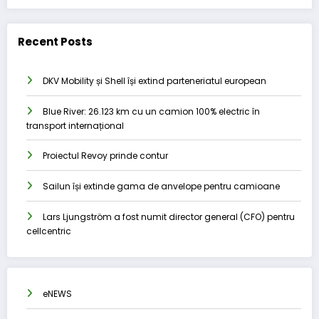
Recent Posts
DKV Mobility și Shell își extind parteneriatul european
Blue River: 26.123 km cu un camion 100% electric în
transport internațional
Proiectul Revoy prinde contur
Sailun își extinde gama de anvelope pentru camioane
Lars Ljungström a fost numit director general (CFO) pentru
cellcentric
eNEWS