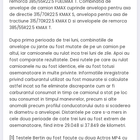
remorca 385/55R22.5 FUELMAX T. Combinatia de
anvelope de camion KMAX cuprinde anvelopa pentru axa
de directie 315/70R22.5 KMAX S, anvelopa pentru axa de
tractiune 315/70R22.5 KMAX D si anvelopele de remorca
385/55R22.5 KMAX T.
Dupa prima perioada de trei luni, combinatiile de
anvelope cu jante au fost mutate de pe un camion pe
altul, iar camioanele au rulat inca trei luni de zile. Apoi au
fost comparate rezultatele. Desi rutele pe care au rulat
camioanele nu au fost identice, ele au fost totusi
asemanatoare in multe privinte. Informatiile inregistrate
privind carburantul utilizat au fost masurate si calculate
astfel incat sa fie eliminate discrepante cum ar fi
carburantul consumat in timp ce camionul a stat pe loc
sau consumat in timpul manevrelor, precum si alte
anomalii precum profilul conducatorului auto si scaderea
in diametru a anvelopei. Distantele pe care s-a mers in
cele doua perioade de cate trei luni au fost extrem de
asemanatoare, fiind intre 29.048 si 37.849 de kilometri.
[1]
Testele Bertin au fost facute cu doua Actros MP4 cu