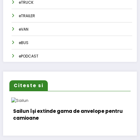
eTRUCK
eTRAILER
eVAN
eBUS
ePODCAST
Citeste si
Sailun își extinde gama de anvelope pentru
Lars
camioane
(CFO