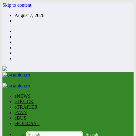
Skip to content
August 7, 2026
eNEWS
eTRUCK
eTRAILER
eVAN
eBUS
ePODCAST