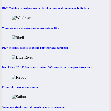
DKV Mobility achiziționează pachetul majoritar de acțiuni la Tolltickets
Windrose intră în operațiuni comerciale cu DSV
DKV Mobility și Shell își extind parteneriatul european
Blue River: 26.123 km cu un camion 100% electric în transport internațional
Proiectul Revoy prinde contur
Sailun își extinde gama de anvelope pentru camioane