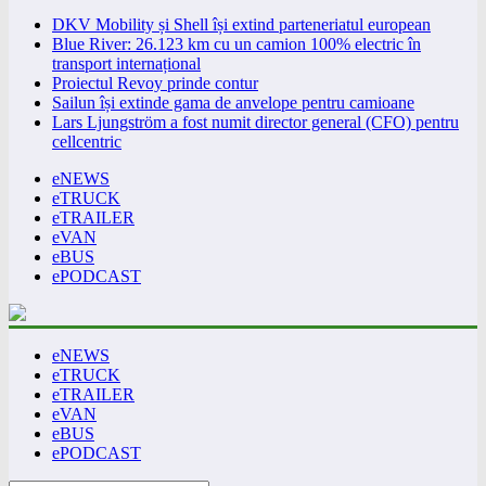
DKV Mobility și Shell își extind parteneriatul european
Blue River: 26.123 km cu un camion 100% electric în
transport internațional
Proiectul Revoy prinde contur
Sailun își extinde gama de anvelope pentru camioane
Lars Ljungström a fost numit director general (CFO) pentru
cellcentric
eNEWS
eTRUCK
eTRAILER
eVAN
eBUS
ePODCAST
eNEWS
eTRUCK
eTRAILER
eVAN
eBUS
ePODCAST