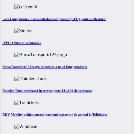
Lars Ljungström a fost numit director general (CFO) pentru cellcentric
IVECO Strator se întoarce
BursaTransport/123cargo introduce o nouă funcționalitate
Daimler Truck recheamă în service peste 131.000 de camioane
DKV Mobility achiziționează pachetul majoritar de acțiuni la Tolltickets