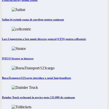
Proiectul Revoy prinde contur
Sailun își extinde gama de anvelope pentru camioane
Lars Ljungström a fost numit director general (CFO) pentru cellcentric
IVECO Strator se întoarce
BursaTransport/123cargo introduce o nouă funcționalitate
Daimler Truck recheamă în service peste 131.000 de camioane