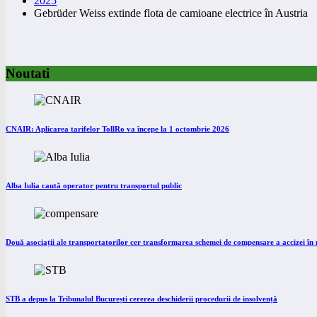
2025
Gebrüder Weiss extinde flota de camioane electrice în Austria
Noutati
CNAIR: Aplicarea tarifelor TollRo va începe la 1 octombrie 2026
Alba Iulia caută operator pentru transportul public
Două asociații ale transportatorilor cer transformarea schemei de compensare a accizei î
STB a depus la Tribunalul București cererea deschiderii procedurii de insolvență