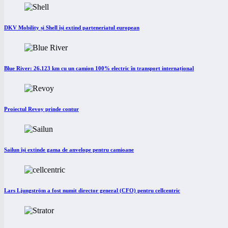
DKV Mobility și Shell își extind parteneriatul european
Blue River: 26.123 km cu un camion 100% electric în transport internațional
Proiectul Revoy prinde contur
Sailun își extinde gama de anvelope pentru camioane
Lars Ljungström a fost numit director general (CFO) pentru cellcentric