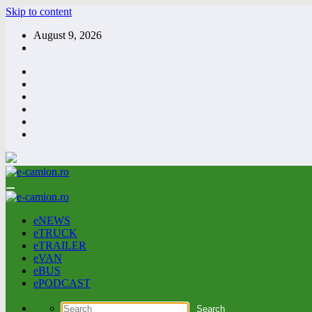
Skip to content
August 9, 2026
eNEWS
eTRUCK
eTRAILER
eVAN
eBUS
ePODCAST