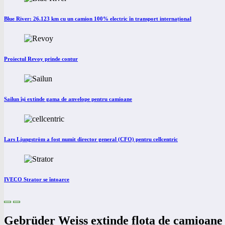
Blue River: 26.123 km cu un camion 100% electric în transport internațional
Proiectul Revoy prinde contur
Sailun își extinde gama de anvelope pentru camioane
Lars Ljungström a fost numit director general (CFO) pentru cellcentric
IVECO Strator se întoarce
Gebrüder Weiss extinde flota de camioane e