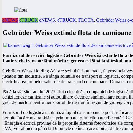
eNEWS
eTRUCK
eNEWS
,
eTRUCK
,
FLOTA
,
Gebrüder Weiss
e-
Gebrüder Weiss extinde flota de camioane e
Furnizorul de servicii logistice Gebrüder Weiss își extinde flota
Lauterach, transportând mărfuri generale. Până la sfârșitul anului
Gebrüder Weiss Holding AG are sediul în Lauterach, în provincia vestic
jucători din industrie. Pe lângă soluțiile de transport și logistică, co
electrificarea primelor sale rute de transport cu camioane. Două camio
Până la sfârșitul anului 2025, flota electrică a companiei de logistic
achiziționeze camioane și autoutilitare electrice suplimentare pentru l
greu de mărfuri pentru transportul de mărfuri în regim de grupaj. Ca pa
Furnizorul de logistică subliniază faptul că camioanele pot fi reîncărc
permite încărcarea rapidă și, prin urmare, o funcționare eficientă”, Geb
„Energia electrică provine de la propriile sisteme fotovoltaice ale com
kVA, vor alimenta până la 16 puncte de încărcare rapidă, dintre care op