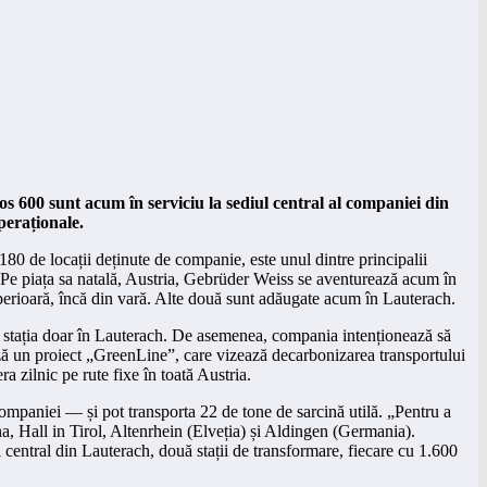
s 600 sunt acum în serviciu la sediul central al companiei din
peraționale.
80 de locații deținute de companie, este unul dintre principalii
re. Pe piața sa natală, Austria, Gebrüder Weiss se aventurează acum în
perioară, încă din vară. Alte două sunt adăugate acum în Lauterach.
ea stația doar în Lauterach. De asemenea, compania intenționează să
ează un proiect „GreenLine”, care vizează decarbonizarea transportului
 zilnic pe rute fixe în toată Austria.
companiei — și pot transporta 22 de tone de sarcină utilă. „Pentru a
ena, Hall in Tirol, Altenrhein (Elveția) și Aldingen (Germania).
 central din Lauterach, două stații de transformare, fiecare cu 1.600