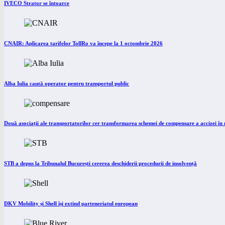
IVECO Strator se întoarce
CNAIR: Aplicarea tarifelor TollRo va începe la 1 octombrie 2026
Alba Iulia caută operator pentru transportul public
Două asociații ale transportatorilor cer transformarea schemei de compensare a accizei î
STB a depus la Tribunalul București cererea deschiderii procedurii de insolvență
DKV Mobility și Shell își extind parteneriatul european