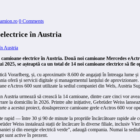
camion.ro
0 Comments
lectrice în Austria
 de camioane electrice în Austria. Două noi camioane Mercedes eActro
 2025, se așteaptă ca un total de 14 noi camioane electrice să fie o
ă Vorarlberg, și, cu aproximativ 8.600 de angajați în întreaga lume și 1
mpania oferă și servicii digitale și managementul lanțului de aproviziona
ane eActros 600 sunt utilizate la sediul companiei din Wels, Austria Su
ă din Austria urmează să crească la 14 camioane, dintre care cinci vor av
ivrare la domiciliu în 2026. Printre alte inițiative, Gebrüder Weiss lans
rte a acestui proiect, douăsprezece camioane grele eActros 600 vor opera
ate rapid — între 30 și 90 de minute la propriile încărcătoare rapide ale 
rüder Weiss instalează stații de încărcare în diverse filiale, inclusiv Vi
paniei și din energie electrică verde”, adaugă compania. Numai la sediul
t sunt active în prezent.