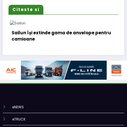
Citeste si
 extinde gama de anvelope pentru
Lars Ljungström
(CFO) pentru ce
eNEWS
eTRUCK