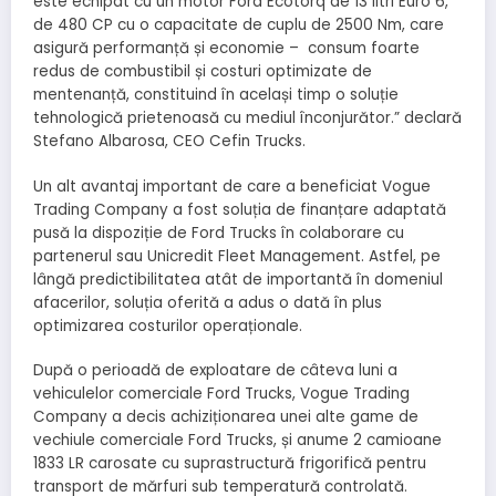
este echipat cu un motor Ford Ecotorq de 13 litri Euro 6,
de 480 CP cu o capacitate de cuplu de 2500 Nm, care
asigură performanță și economie – consum foarte
redus de combustibil și costuri optimizate de
mentenanță, constituind în același timp o soluție
tehnologică prietenoasă cu mediul înconjurător.” declară
Stefano Albarosa, CEO Cefin Trucks.
Un alt avantaj important de care a beneficiat Vogue
Trading Company a fost soluția de finanțare adaptată
pusă la dispoziție de Ford Trucks în colaborare cu
partenerul sau Unicredit Fleet Management. Astfel, pe
lângă predictibilitatea atât de importantă în domeniul
afacerilor, soluția oferită a adus o dată în plus
optimizarea costurilor operaționale.
După o perioadă de exploatare de câteva luni a
vehiculelor comerciale Ford Trucks, Vogue Trading
Company a decis achiziționarea unei alte game de
vechiule comerciale Ford Trucks, și anume 2 camioane
1833 LR carosate cu suprastructură frigorifică pentru
transport de mărfuri sub temperatură controlată.