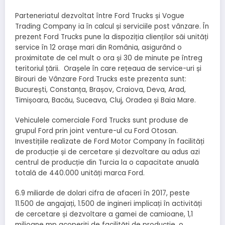
Parteneriatul dezvoltat între Ford Trucks și Vogue
Trading Company ia în calcul și serviciile post vânzare. În
prezent Ford Trucks pune la dispoziția clienților săi unități
service în 12 orașe mari din România, asigurând o
proximitate de cel mult o ora și 30 de minute pe întreg
teritoriul țării. Orașele în care rețeaua de service-uri și
Birouri de Vânzare Ford Trucks este prezenta sunt:
București, Constanța, Brașov, Craiova, Deva, Arad,
Timișoara, Bacău, Suceava, Cluj, Oradea și Baia Mare.
Vehiculele comerciale Ford Trucks sunt produse de
grupul Ford prin joint venture-ul cu Ford Otosan.
Investițiile realizate de Ford Motor Company în facilități
de producție și de cercetare și dezvoltare au adus azi
centrul de producție din Turcia la o capacitate anuală
totală de 440.000 unități marca Ford.
6.9 miliarde de dolari cifra de afaceri în 2017, peste
11.500 de angajați, 1.500 de ingineri implicați în activități
de cercetare și dezvoltare a gamei de camioane, 1,1
milioane mp acoperiți de facilități de producție, o