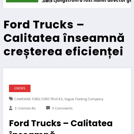
s Ljungström a fost numit director general (CFO) pentru cellc
IVECO 
Ford Trucks –
Calitatea înseamnă
creșterea eficienței
ENEWS
,
,
CAMIOANE FORD
FORD TRUCKS
Vogue Trading Company
E-Camion.ro
0 Comments
Ford Trucks – Calitatea