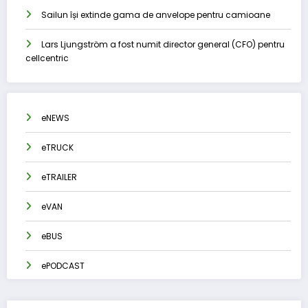
Sailun își extinde gama de anvelope pentru camioane
Lars Ljungström a fost numit director general (CFO) pentru
cellcentric
eNEWS
eTRUCK
eTRAILER
eVAN
eBUS
ePODCAST