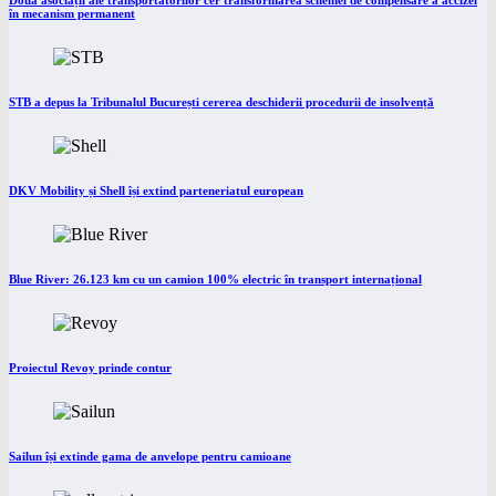
Două asociații ale transportatorilor cer transformarea schemei de compensare a accizei
în mecanism permanent
STB a depus la Tribunalul București cererea deschiderii procedurii de insolvență
DKV Mobility și Shell își extind parteneriatul european
Blue River: 26.123 km cu un camion 100% electric în transport internațional
Proiectul Revoy prinde contur
Sailun își extinde gama de anvelope pentru camioane