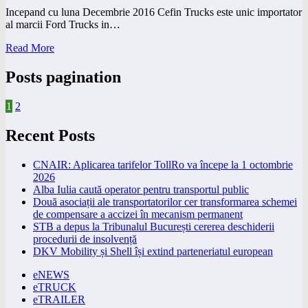
Incepand cu luna Decembrie 2016 Cefin Trucks este unic importator
al marcii Ford Trucks in…
Read More
Posts pagination
1
2
Recent Posts
CNAIR: Aplicarea tarifelor TollRo va începe la 1 octombrie
2026
Alba Iulia caută operator pentru transportul public
Două asociații ale transportatorilor cer transformarea schemei
de compensare a accizei în mecanism permanent
STB a depus la Tribunalul București cererea deschiderii
procedurii de insolvență
DKV Mobility și Shell își extind parteneriatul european
eNEWS
eTRUCK
eTRAILER