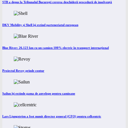
STB a depus la Tribunalul București cererea deschiderii procedurii de insolvență
DKV Mobility și Shell își extind parteneriatul european
Blue River: 26.123 km cu un camion 100% electric în transport internațional
Proiectul Revoy prinde contur
Sailun își extinde gama de anvelope pentru camioane
Lars Ljungström a fost numit director general (CFO) pentru cellcentric