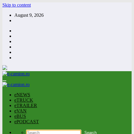
Skip to content
August 9, 2026
eNEWS
eTRUCK
eTRAILER
eVAN
eBUS
ePODCAST