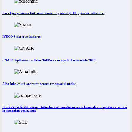
Lars Ljungström a fost numit director general (CFO) pentru cellcentric
IVECO Strator se întoarce
CNAIR: Aplicarea tarifelor TollRo va începe la 1 octombrie 2026
Alba Iulia caută operator pentru transportul public
Două asociații ale transportatorilor cer transformarea schemei de compensare a accizei
în mecanism permanent