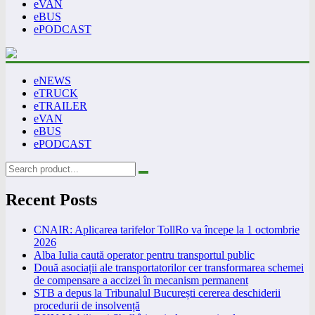
eVAN
eBUS
ePODCAST
eNEWS
eTRUCK
eTRAILER
eVAN
eBUS
ePODCAST
Recent Posts
CNAIR: Aplicarea tarifelor TollRo va începe la 1 octombrie
2026
Alba Iulia caută operator pentru transportul public
Două asociații ale transportatorilor cer transformarea schemei
de compensare a accizei în mecanism permanent
STB a depus la Tribunalul București cererea deschiderii
procedurii de insolvență