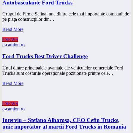
Autobasculante Ford Trucks
Grupul de Firme Selina, una dintre cele mai importante companii de
pe piața construcțiilor din…
Read More
eNEWS
e-camion.ro
Ford Trucks Best Driver Challenge
Unul dintre principalele avantaje ale vehiculelor comerciale Ford
Trucks sunt costurile operaționale poziționate printre cele…
Read More
eNEWS
e-camion.ro
Interviu – Stefano Albarosa, CEO Cefin Trucks,
unic importator al marcii Ford Trucks in Romania