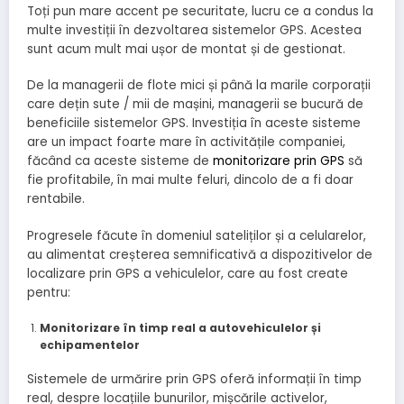
Toți pun mare accent pe securitate, lucru ce a condus la
multe investiții în dezvoltarea sistemelor GPS. Acestea
sunt acum mult mai ușor de montat și de gestionat.
De la managerii de flote mici și până la marile corporații
care dețin sute / mii de mașini, managerii se bucură de
beneficiile sistemelor GPS. Investiția în aceste sisteme
are un impact foarte mare în activitățile companiei,
făcând ca aceste sisteme de
monitorizare prin GPS
să
fie profitabile, în mai multe feluri, dincolo de a fi doar
rentabile.
Progresele făcute în domeniul sateliților și a celularelor,
au alimentat creșterea semnificativă a dispozitivelor de
localizare prin GPS a vehiculelor, care au fost create
pentru:
Monitorizare în timp real a autovehiculelor și
echipamentelor
Sistemele de urmărire prin GPS oferă informații în timp
real, despre locațiile bunurilor, mișcările activelor,