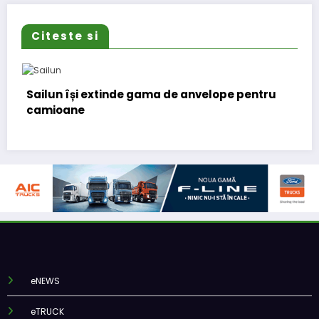
Citeste si
gama de anvelope pentru
Lars Ljungström a fost n
(CFO) pentru cellcentri
eNEWS
eTRUCK