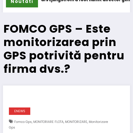
Noutati
FOMCO GPS – Este
monitorizarea prin
GPS potrivită pentru
firma dvs.?
ENEWS
,
,
,
Fomco Gps
MONITORIARE FLOTA
MONITORIZARE
Monitorizare
Gps