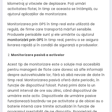
kilometraj și vitezele de deplasare. Poți urmări
activitatea flotei, în timp ce aceasta se întâmplă, cu
ajutorul aplicațiilor de monitorizare.
Monitorizarea prin GPS în timp real este utilizată de
regulă, de firme care transportă mărfuri sensibile.
Produsele perisabile sunt și ele urmărite cu ajutorul
monitorizării prin GPS
în timp real, pentru a se asigura
livrarea rapidă și în condiții de siguranță a produselor.
Monitorizare pasivă a activelor
Acest tip de monitorizare este o soluție mai accesibilă
pentru managerii de flote care doresc să afle informații
despre autovehiculele lor, fără să aibă nevoie de date în
timp real. Monitorizarea pasivă oferă date periodic, în
funcție de dispozitivul folosit. Puteți primi date la un
anumit interval de ore sau zilnic, când dispozitivul de
urmărire este activ. Dispozitivele de urmărire pasive
funcționează bazându-se pe activitate și de obicei au o
baterie internă care trimite actualizări în funcție de
programul prestabilit de pe dispozitiv. Proprietarii de