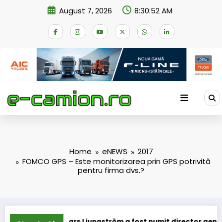
Skip
August 7, 2026
8:30:53 AM
to
content
Home
eNEWS
2017
FOMCO GPS – Este monitorizarea prin GPS potrivită
pentru firma dvs.?
Ljungström a fost numit director general (CFO) pentru cellcen
IVECO St