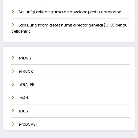
Sailun își extinde gama de anvelope pentru camioane
Lars Ljungström a fost numit director general (CFO) pentru
cellcentric
eNEWS
eTRUCK
eTRAILER
eVAN
eBUS
ePODCAST