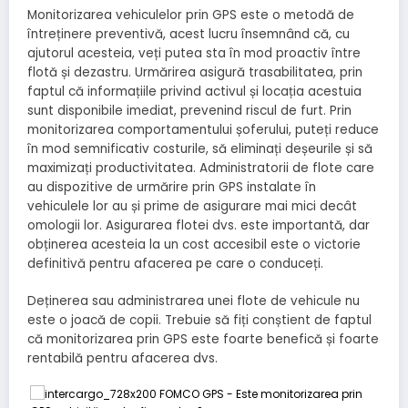
Monitorizarea vehiculelor prin GPS este o metodă de
întreținere preventivă, acest lucru însemnând că, cu
ajutorul acesteia, veți putea sta în mod proactiv între
flotă și dezastru. Urmărirea asigură trasabilitatea, prin
faptul că informațiile privind activul și locația acestuia
sunt disponibile imediat, prevenind riscul de furt. Prin
monitorizarea comportamentului șoferului, puteți reduce
în mod semnificativ costurile, să eliminați deșeurile și să
maximizați productivitatea. Administratorii de flote care
au dispozitive de urmărire prin GPS instalate în
vehiculele lor au și prime de asigurare mai mici decât
omologii lor. Asigurarea flotei dvs. este importantă, dar
obținerea acesteia la un cost accesibil este o victorie
definitivă pentru afacerea pe care o conduceți.
Deținerea sau administrarea unei flote de vehicule nu
este o joacă de copii. Trebuie să fiți conștient de faptul
că monitorizarea prin GPS este foarte benefică și foarte
rentabilă pentru afacerea dvs.