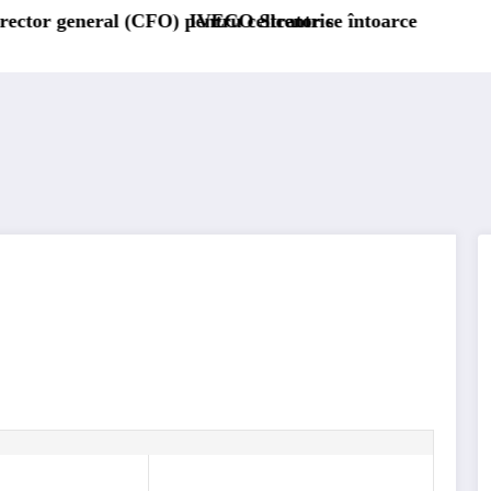
CFO) pentru cellcentric
IVECO Strator se întoarce
BursaTransport