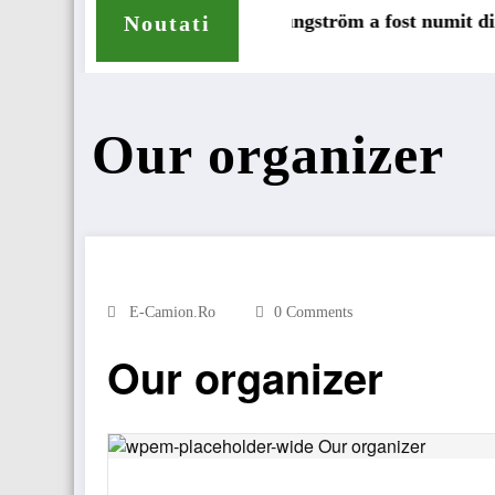
camioane
Lars Ljungström a fost numit director general (
Noutati
Our organizer
E-Camion.ro
0 Comments
Our organizer