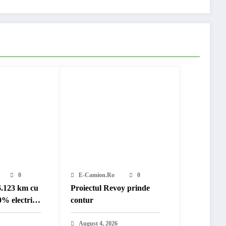
0
E-Camion.ro
0
6.123 km cu
Proiectul Revoy prinde
% electric
contur
nternațional
August 4, 2026