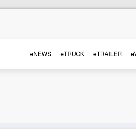
eNEWS
eTRUCK
eTRAILER
e