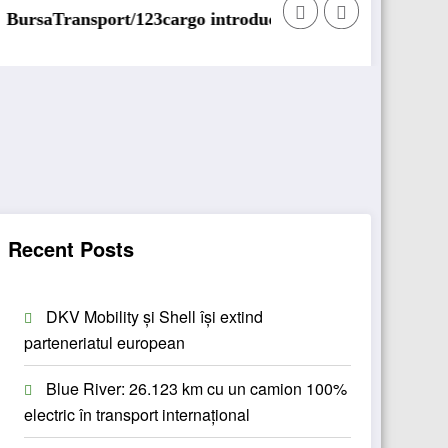
/123cargo introduce o nouă funcționalitate
Daimler Truck rec
Recent Posts
DKV Mobility și Shell își extind
parteneriatul european
Blue River: 26.123 km cu un camion 100%
electric în transport internațional