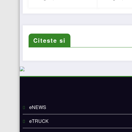
Citeste si
eNEWS
eTRUCK