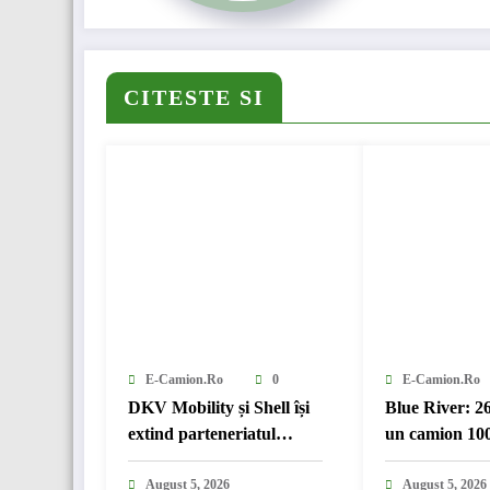
CITESTE SI
E-Camion.ro
0
E-Camion.ro
DKV Mobility și Shell își
Blue River: 2
extind parteneriatul
un camion 100
european
în transport i
August 5, 2026
August 5, 2026