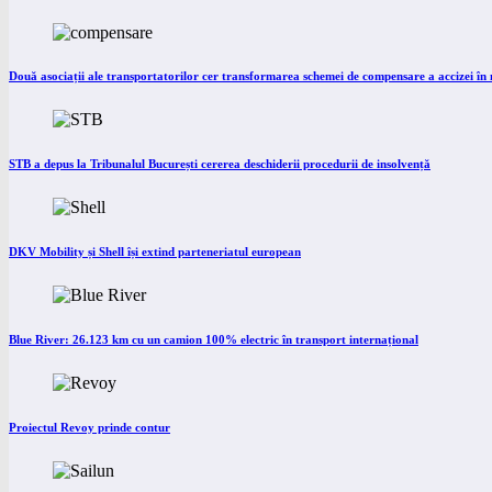
Două asociații ale transportatorilor cer transformarea schemei de compensare a accizei î
STB a depus la Tribunalul București cererea deschiderii procedurii de insolvență
DKV Mobility și Shell își extind parteneriatul european
Blue River: 26.123 km cu un camion 100% electric în transport internațional
Proiectul Revoy prinde contur