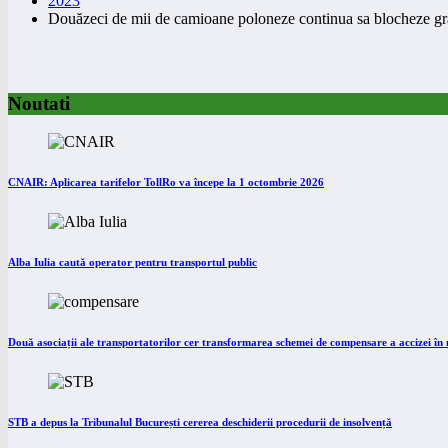
2023
Douăzeci de mii de camioane poloneze continua sa blocheze gra
Noutati
CNAIR: Aplicarea tarifelor TollRo va începe la 1 octombrie 2026
Alba Iulia caută operator pentru transportul public
Două asociații ale transportatorilor cer transformarea schemei de compensare a accizei î
STB a depus la Tribunalul București cererea deschiderii procedurii de insolvență