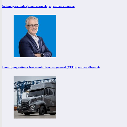
Sailun își extinde gama de anvelope pentru camioane
Lars Ljungström a fost numit director general (CFO) pentru cellcentric