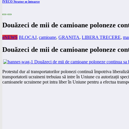
IVECO Strator se întoarce
Douăzeci de mii de camioane poloneze cont
eNEWS
BLOCAJ
,
camioane
,
GRANITA
,
LIBERA TRECERE
,
ma
Douăzeci de mii de camioane poloneze cont
Protestul dur al transportatorilor polonezi continuă împotriva liberali
transportatorii ucraineni trebuiau să intre în Uniune cu autorizații spec
camioanele ucrainene pot intra liber în Uniune pentru a efectua transpo