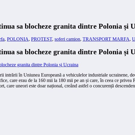
inua sa blocheze granita dintre Polonia și 
rfa
,
POLONIA
,
PROTEST
,
soferi camion
,
TRANSPORT MARFA
,
inua sa blocheze granita dintre Polonia și 
zării intrării în Uniunea Europeană a vehiculelor industriale ucrainene, d
ifice, care erau de la 160 mii la 180 mii pe an și care, în ceea ce privea 
rt, care uneori este doar național, creând astfel o concurență descenden