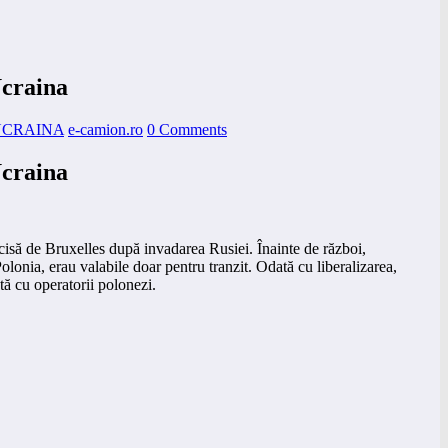
Ucraina
UCRAINA
e-camion.ro
0 Comments
Ucraina
ecisă de Bruxelles după invadarea Rusiei. Înainte de război,
Polonia, erau valabile doar pentru tranzit. Odată cu liberalizarea,
tă cu operatorii polonezi.