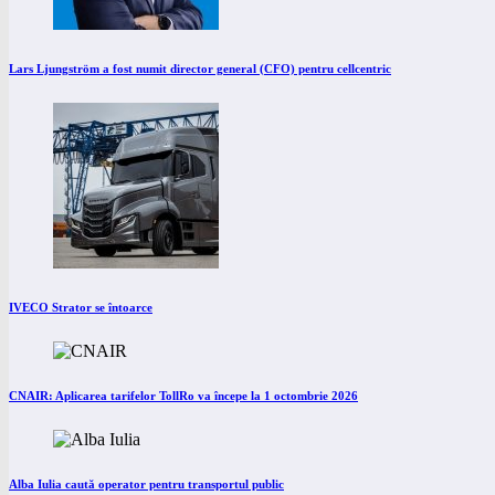
Lars Ljungström a fost numit director general (CFO) pentru cellcentric
IVECO Strator se întoarce
CNAIR: Aplicarea tarifelor TollRo va începe la 1 octombrie 2026
Alba Iulia caută operator pentru transportul public