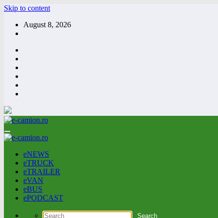
Skip to content
August 8, 2026
eNEWS
eTRUCK
eTRAILER
eVAN
eBUS
ePODCAST