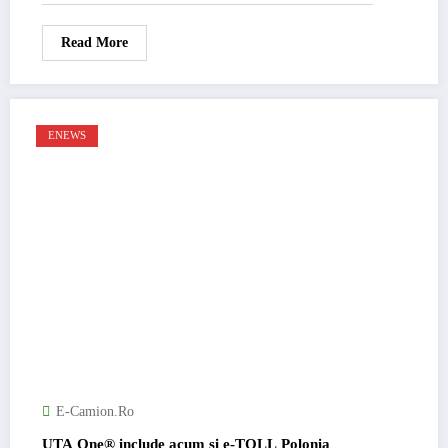
Read More
ENEWS
E-Camion.ro
UTA One® include acum și e-TOLL Polonia