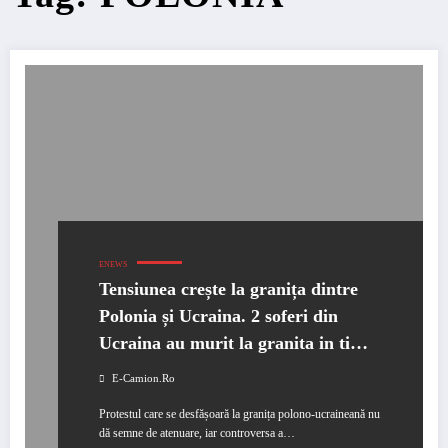
ENEWS
Tensiunea crește la granița dintre
Polonia și Ucraina. 2 soferi din
Ucraina au murit la granita in timp
ce asteptau sa treaca frontiera.
E-Camion.ro
Protestul care se desfășoară la granița polono-ucraineană nu
dă semne de atenuare, iar controversa a…