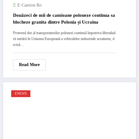
E-Camion.ro
Douăzeci de mii de camioane poloneze continua sa
blocheze granita dintre Polonia și Ucraina
Protestul dur al transportatorilor polonezi continuă împotriva liberaliză
rii intrării în Uniunea Europeană a vehiculelor industriale ucrainene, d
ecisă…
Read More
ENEWS