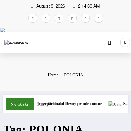
Skip
August 8, 2026
2:14:33 AM
to
content
Home
POLONIA
ansport internațional
Proiectul Revoy prinde contur
Sailun își extin
Noutati
Tag: POLONIA