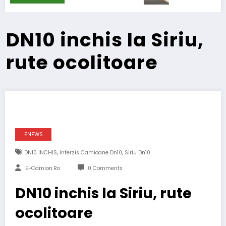
DN10 inchis la Siriu,
rute ocolitoare
ENEWS
,
,
DN10 INCHIS
Interzis Camioane Dn10
Siriu Dn10
E-Camion.ro
0 Comments
DN10 inchis la Siriu, rute
ocolitoare