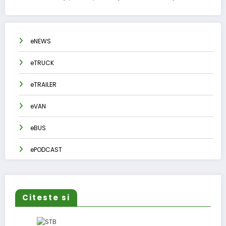
eNEWS
eTRUCK
eTRAILER
eVAN
eBUS
ePODCAST
Citeste si