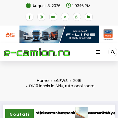
Skip
August 8, 2026
1:03:16 PM
to
content
Home
eNEWS
2016
DN10 inchis la Siriu, rute ocolitoare
cizei în mecanism permanent
urești cererea deschiderii procedurii de insolvență
DKV Mobility și Shell își extind 
Noutati