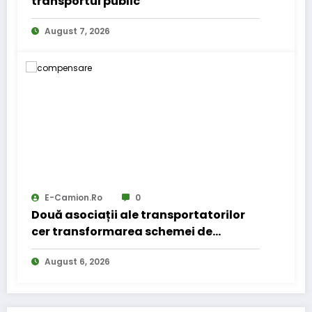
transportul public
August 7, 2026
E-Camion.ro
0
Două asociații ale transportatorilor
cer transformarea schemei de
compensare a accizei în mecanism
August 6, 2026
permanent