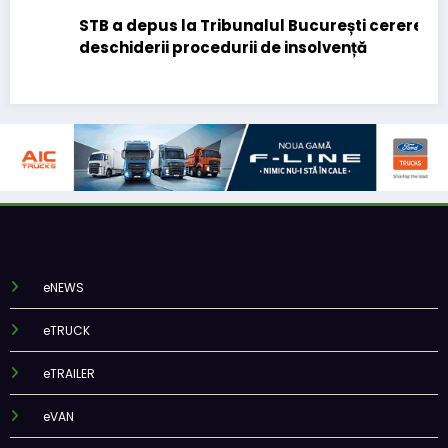
STB a depus la Tribunalul București cererea
deschiderii procedurii de insolvență
eNEWS
eTRUCK
eTRAILER
eVAN