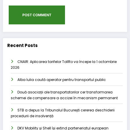
Recent Posts
CNAIR: Aplicarea tarifelor TollRo va începe la 1 octombrie
2026
Alba Iulia caută operator pentru transportul public
Două asociații ale transportatorilor cer transformarea
schemei de compensare a accizei în mecanism permanent
STB a depus la Tribunalul București cererea deschiderii
procedurii de insolvență
DKV Mobility și Shell își extind parteneriatul european