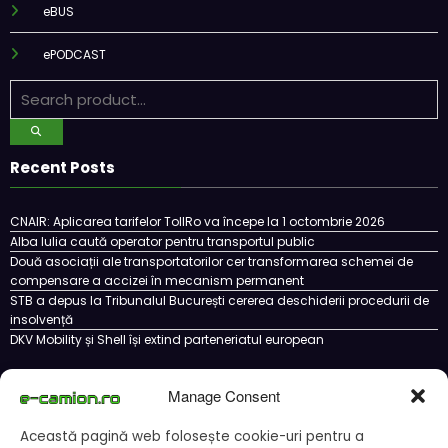
eBUS
ePODCAST
Recent Posts
CNAIR: Aplicarea tarifelor TollRo va începe la 1 octombrie 2026
Alba Iulia caută operator pentru transportul public
Două asociații ale transportatorilor cer transformarea schemei de
compensare a accizei în mecanism permanent
STB a depus la Tribunalul București cererea deschiderii procedurii de
insolvență
DKV Mobility și Shell își extind parteneriatul european
Manage Consent
Cookie Policy (EU)
Ce este un cookie si cum se poate dezactiva
Această pagină web folosește cookie-uri pentru a
Politica de confidentialitate
Despre noi