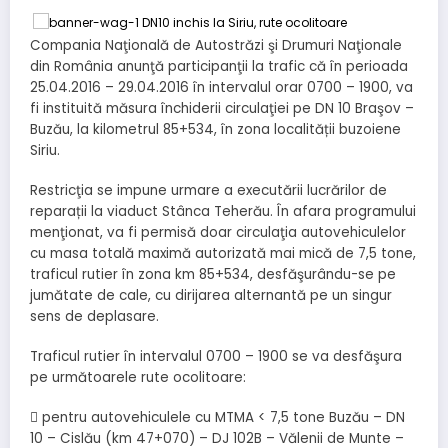
Compania Naţională de Autostrăzi şi Drumuri Naţionale
din România anunţă participanţii la trafic că în perioada
25.04.2016 – 29.04.2016 în intervalul orar 0700 – 1900, va
fi instituită măsura închiderii circulaţiei pe DN 10 Braşov –
Buzău, la kilometrul 85+534, în zona localității buzoiene
Siriu.
Restricţia se impune urmare a executării lucrărilor de
reparații la viaduct Stânca Teherău. În afara programului
menţionat, va fi permisă doar circulaţia autovehiculelor
cu masa totală maximă autorizată mai mică de 7,5 tone,
traficul rutier în zona km 85+534, desfăşurându-se pe
jumătate de cale, cu dirijarea alternantă pe un singur
sens de deplasare.
Traficul rutier în intervalul 0700 – 1900 se va desfăşura
pe următoarele rute ocolitoare:
 pentru autovehiculele cu MTMA < 7,5 tone Buzău – DN
10 – Cislău (km 47+070) – DJ 102B – Vălenii de Munte –