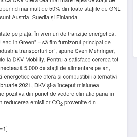
perind mai mult de 50% din toate stațiile de GNL
sunt Austria, Suedia și Finlanda.
ate pe piață. În vremuri de tranziție energetică,
ead in Green” – să fim furnizorul principal de
industria transporturilor”, spune Sven Mehringer,
ule la DKV Mobility. Pentru a satisface cererea tot
onectează 5.000 de stații de alimentare pe an,
-energetice care oferă și combustibili alternativi
ruarie 2021, DKV și-a început misiunea
 pozitivă din punct de vedere climatic până în
i în reducerea emisiilor CO
provenite din
2
=1]