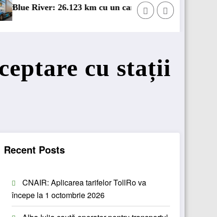
n 100% electric în transport internațional
Proiectul Revoy prinde contur
eptare cu stații
Recent Posts
CNAIR: Aplicarea tarifelor TollRo va
începe la 1 octombrie 2026