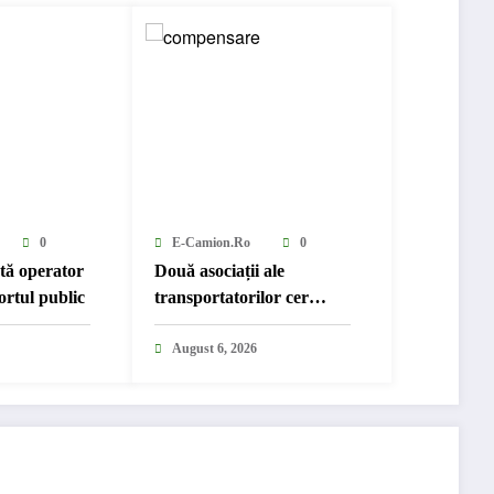
0
E-Camion.ro
0
ută operator
Două asociații ale
ortul public
transportatorilor cer
transformarea schemei de
compensare a accizei în
August 6, 2026
mecanism permanent