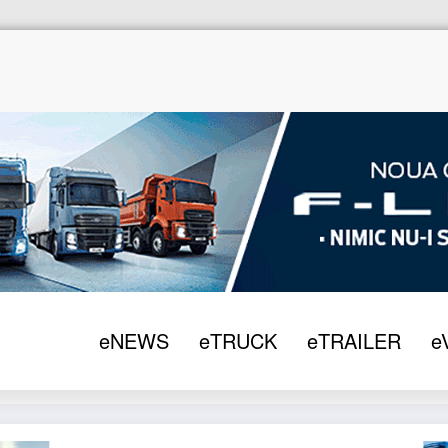
EWS
2021
DKV oferă cea mai mare rețea de accepta
eNEWS
eTRUCK
eTRAILER
e