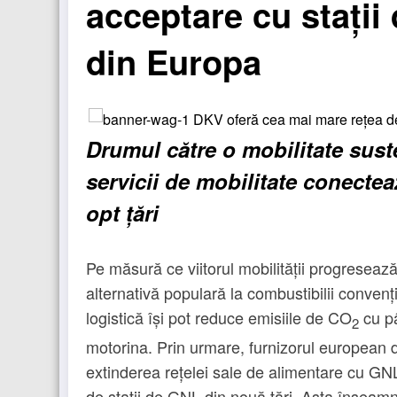
acceptare cu stații
din Europa
Drumul către o mobilitate sust
servicii de mobilitate conectea
opt țări
Pe măsură ce viitorul mobilității progreseaz
alternativă populară la combustibilii convenț
logistică își pot reduce emisiile de CO
cu pâ
2
motorina. Prin urmare, furnizorul european
extinderea rețelei sale de alimentare cu GNL
de stații de GNL din nouă țări. Asta înseam