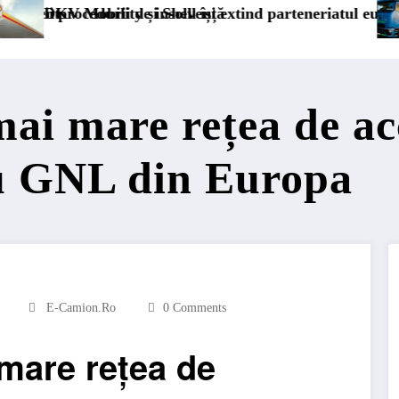
d parteneriatul european
Blue River: 26.123 km cu un camio
ai mare rețea de acc
cu GNL din Europa
E-Camion.ro
0 Comments
mare rețea de