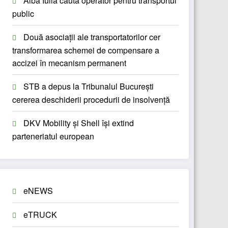
Alba Iulia caută operator pentru transportul
public
Două asociații ale transportatorilor cer
transformarea schemei de compensare a
accizei în mecanism permanent
STB a depus la Tribunalul București
cererea deschiderii procedurii de insolvență
DKV Mobility și Shell își extind
parteneriatul european
eNEWS
eTRUCK