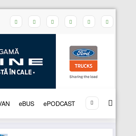
re cu stații de alimentare cu GNL din Europa
VAN
eBUS
ePODCAST