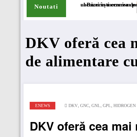
ccizei în mecanism permanent
ucurești cererea deschiderii procedurii de insolvență
DKV Mobility și Shell își extin
Noutati
DKV oferă cea m
de alimentare 
,
,
,
,
ENEWS
DKV
GNC
GNL
GPL
HIDROGEN
DKV oferă cea mai 