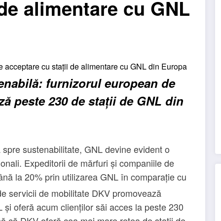
 de alimentare cu GNL
enabil
ă
: furnizorul european de
ză peste 230 de stații de GNL din
ă spre sustenabilitate, GNL devine evident o
ionali. Expeditorii de mărfuri și companiile de
nă la 20% prin utilizarea GNL în comparație cu
 de servicii de mobilitate DKV promovează
 și oferă acum clienților săi acces la peste 230
nă că DKV oferă cea mai mare rețea de stații de