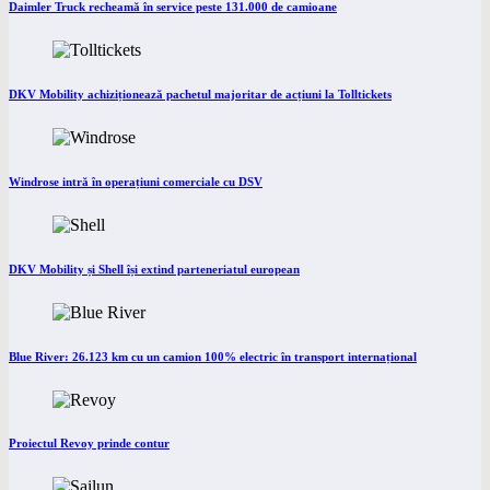
Daimler Truck recheamă în service peste 131.000 de camioane
DKV Mobility achiziționează pachetul majoritar de acțiuni la Tolltickets
Windrose intră în operațiuni comerciale cu DSV
DKV Mobility și Shell își extind parteneriatul european
Blue River: 26.123 km cu un camion 100% electric în transport internațional
Proiectul Revoy prinde contur