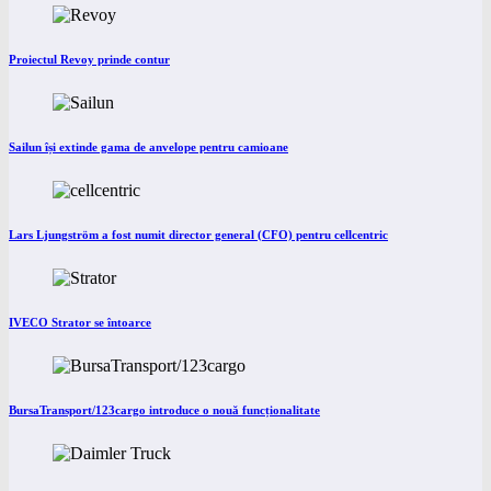
Proiectul Revoy prinde contur
Sailun își extinde gama de anvelope pentru camioane
Lars Ljungström a fost numit director general (CFO) pentru cellcentric
IVECO Strator se întoarce
BursaTransport/123cargo introduce o nouă funcționalitate