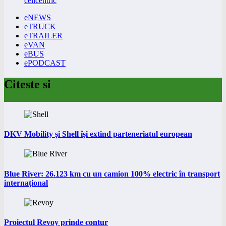
cellcentric
eNEWS
eTRUCK
eTRAILER
eVAN
eBUS
ePODCAST
Citeste si
DKV Mobility și Shell își extind parteneriatul european
Blue River: 26.123 km cu un camion 100% electric în transport
internațional
Proiectul Revoy prinde contur