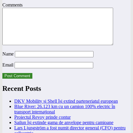
Comments
Name
Email
Recent Posts
DKV Mobility și Shell își extind parteneriatul european
Blue River: 26.123 km cu un camion 100% electric în
transport internațional
Proiectul Revoy prinde contur
Sailun își extinde gama de anvelope pentru camioane
Lars Ljungström a fost numit director general (CFO) pentru