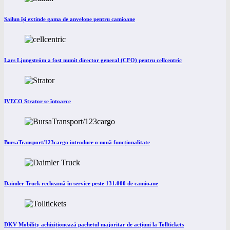
Sailun își extinde gama de anvelope pentru camioane
Lars Ljungström a fost numit director general (CFO) pentru cellcentric
IVECO Strator se întoarce
BursaTransport/123cargo introduce o nouă funcționalitate
Daimler Truck recheamă în service peste 131.000 de camioane
DKV Mobility achiziționează pachetul majoritar de acțiuni la Tolltickets