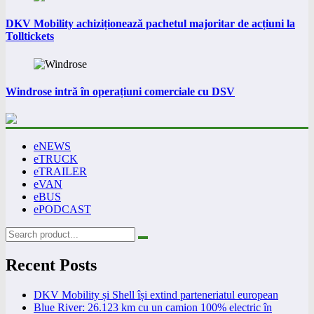
DKV Mobility achiziționează pachetul majoritar de acțiuni la
Tolltickets
Windrose intră în operațiuni comerciale cu DSV
eNEWS
eTRUCK
eTRAILER
eVAN
eBUS
ePODCAST
Recent Posts
DKV Mobility și Shell își extind parteneriatul european
Blue River: 26.123 km cu un camion 100% electric în