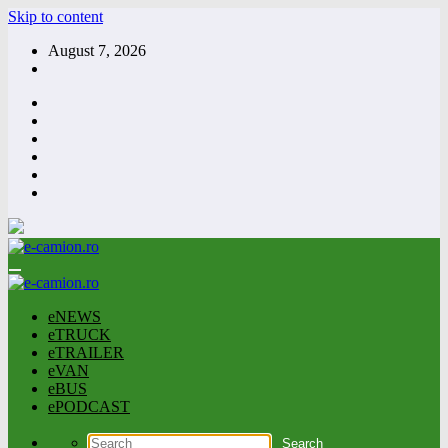
Skip to content
August 7, 2026
eNEWS
eTRUCK
eTRAILER
eVAN
eBUS
ePODCAST