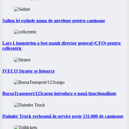
Sailun își extinde gama de anvelope pentru camioane
Lars Ljungström a fost numit director general (CFO) pentru
cellcentric
IVECO Strator se întoarce
BursaTransport/123cargo introduce o nouă funcționalitate
Daimler Truck recheamă în service peste 131.000 de camioane