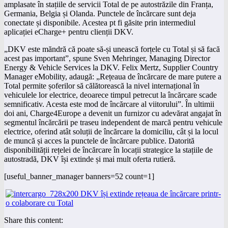
amplasate în stațiile de servicii Total de pe autostrăzile din Franța,
Germania, Belgia și Olanda. Punctele de încărcare sunt deja
conectate și disponibile. Acestea pt fi găsite prin intermediul
aplicației eCharge+ pentru clienții DKV.
„DKV este măndră că poate să-și unească forțele cu Total și să facă
acest pas important”, spune Sven Mehringer, Managing Director
Energy & Vehicle Services la DKV. Felix Mertz, Supplier Country
Manager eMobility, adaugă: „Rețeaua de încărcare de mare putere a
Total permite șoferilor să călătorească la nivel internațional în
vehiculele lor electrice, deoarece timpul petrecut la încărcare scade
semnificativ. Acesta este mod de încărcare al viitorului”. În ultimii
doi ani, Charge4Europe a devenit un furnizor cu adevărat angajat în
segmentul încărcării pe traseu independent de marcă pentru vehicule
electrice, oferind atât soluții de încărcare la domiciliu, cât și la locul
de muncă și acces la punctele de încărcare publice. Datorită
disponibilității rețelei de încărcare în locații strategice la stațiile de
autostradă, DKV își extinde și mai mult oferta rutieră.
[useful_banner_manager banners=52 count=1]
Share this content: