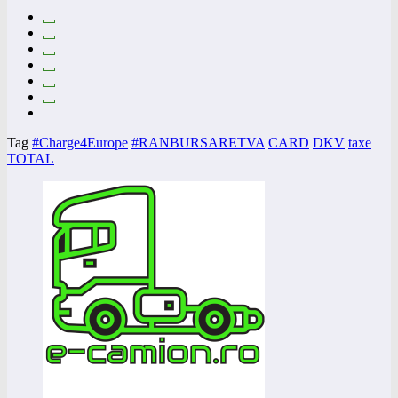
Tag
#Charge4Europe
#RANBURSARETVA
CARD
DKV
taxe
TOTAL