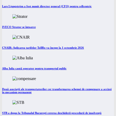
Lars Ljungström a fost numit director general (CFO) pentru cellcentric
IVECO Strator se întoarce
CNAIR: Aplicarea tarifelor TollRo va începe la 1 octombrie 2026
Alba Iulia caută operator pentru transportul public
Două asociații ale transportatorilor cer transformarea schemei de compensare a accizei
în mecanism permanent
STB a depus la Tribunalul București cererea deschiderii procedurii de insolvență