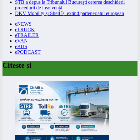
STB a depus la Tribunalul București cererea deschiderii
procedurii de insolvență
DKV Mobility și Shell își extind parteneriatul european
eNEWS
eTRUCK
eTRAILER
eVAN
eBUS
ePODCAST
Citeste si