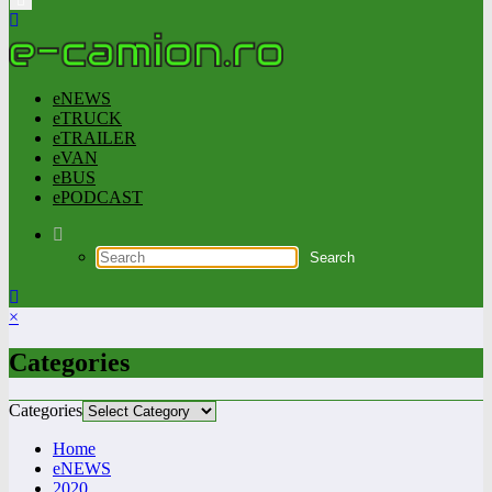
eNEWS
eTRUCK
eTRAILER
eVAN
eBUS
ePODCAST
×
Categories
Categories
Home
eNEWS
2020