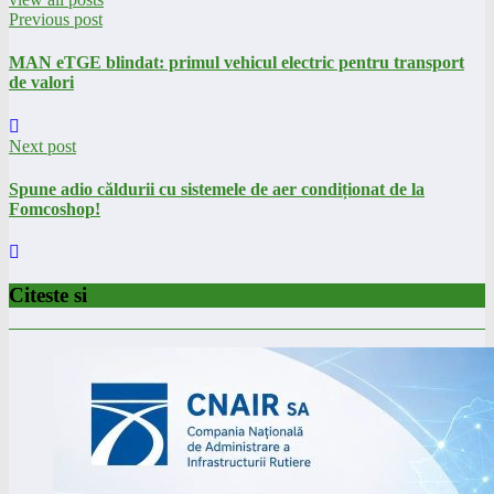
Previous post
MAN eTGE blindat: primul vehicul electric pentru transport
de valori
Next post
Spune adio căldurii cu sistemele de aer condiționat de la
Fomcoshop!
Citeste si