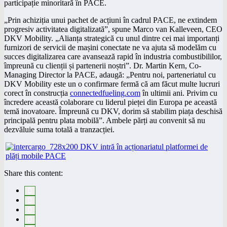
participație minoritară în PACE.
„Prin achiziția unui pachet de acțiuni în cadrul PACE, ne extindem
progresiv activitatea digitalizată”, spune Marco van Kalleveen, CEO
DKV Mobility. „Alianța strategică cu unul dintre cei mai importanți
furnizori de servicii de mașini conectate ne va ajuta să modelăm cu
succes digitalizarea care avansează rapid în industria combustibililor,
împreună cu clienții și partenerii noștri”. Dr. Martin Kern, Co-
Managing Director la PACE, adaugă: „Pentru noi, parteneriatul cu
DKV Mobility este un o confirmare fermă că am făcut multe lucruri
corect în construcția
connectedfueling.com
în ultimii ani. Privim cu
încredere această colaborare cu liderul pieței din Europa pe această
temă inovatoare. Împreună cu DKV, dorim să stabilim piața deschisă
principală pentru plata mobilă”. Ambele părți au convenit să nu
dezvăluie suma totală a tranzacției.
Share this content: