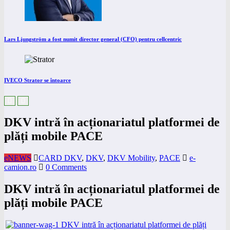
Lars Ljungström a fost numit director general (CFO) pentru cellcentric
IVECO Strator se întoarce
DKV intră în acționariatul platformei de
plăți mobile PACE
eNEWS
CARD DKV
,
DKV
,
DKV Mobility
,
PACE
e-
camion.ro
0 Comments
DKV intră în acționariatul platformei de
plăți mobile PACE