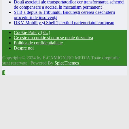
Două asociații ale transportatorilor cer transformarea schemei
de compensare a accizei în mecanism permanent
STB a depus la Tribunalul București cererea deschiderii
procedurii de insolvență
DKV Mobility și Shell își extind parteneriatul european
Cookie Policy (EU)
Ce este un cookie si cum se poate dezactiva
Politica de confidentialitate
Despre noi
Copyright © 2024 by E-CAMION.RO MEDIA Toate drepturile
sunt rezervate | Powered By
SpiceThemes