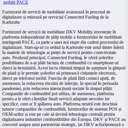
Furnizorul de servicii de mobilitate avansează în procesul de
digitalizare și mizează pe serviciul Connected Fueling de la
Karlsruhe
Furnizorul de servicii de mobilitate DKV Mobility investește în
platforma independentă de plăți mobile a furnizorului de mobilitate
inteligentă PACE, ca parte a unei noi etape din cadrul procesului de
digitalizare. Start-up-ul cu sediul la Karlsruhe este unul dintre liderii
în materie de tehnologie ai pieței de servicii pentru conectivitate
auto. Produsul principal, Connected Fueling, le oferă șoferilor
posibilitatea de a-și plăti factura de combustibil cu smartphone-ul
direct la benzinării. Acest lucru elimină timpul de așteptare la ghișeul
de plată și le permite șoferilor să primească chitanțele electronic,
direct pe telefonul mobil. Funcția de plată fără contact ajută, de
asemenea, la reducerea riscului de infecție, în special în perioada
pandemiei, prin reducerea interacțiunii sociale în timpul plății.
Companiile de combustibil pot utiliza, de asemenea, platforma
pentru a le oferi clienților finali servicii adaptate nevoilor lor
specifice, cum ar fi spălarea auto. Platforma neutră este deschisă
tuturor companiilor de combustibili, furnizorilor de sisteme POS și
OEM-urilor și este pe cale să devină tehnologia centrală pentru
digitalizarea industriei combustibililor din Europa. DKV și PACE au
convenit asupra unui parteneriat strategic, iar DKV achiziționează o