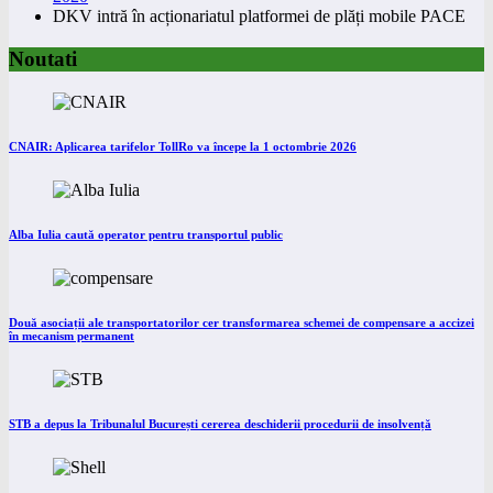
DKV intră în acționariatul platformei de plăți mobile PACE
Noutati
CNAIR: Aplicarea tarifelor TollRo va începe la 1 octombrie 2026
Alba Iulia caută operator pentru transportul public
Două asociații ale transportatorilor cer transformarea schemei de compensare a accizei
în mecanism permanent
STB a depus la Tribunalul București cererea deschiderii procedurii de insolvență