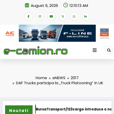
Skip
August 6, 2026
12:10:13 AM
to
content
Home
eNEWS
2017
DAF Trucks participa la „Truck Platooning” in UK
BursaTransport/123cargo introduce o nouă funcționalita
Noutati