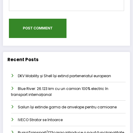
Recent Posts
DKV Mobility și Shell își extind parteneriatul european
Blue River: 26.123 km cu un camion 100% electric în
transport internațional
Sailun își extinde gama de anvelope pentru camioane
IVECO Strator se întoarce
BursaTransport/123cargo introduce o nouă funcționalitate