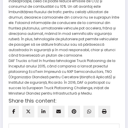
îndeaproape, ceea ce poate reduce emisiile de CO2 și
consumul de combustibil cu 10%. Un alt avantaj este
îmbunătățirea fluxului de trafic pentru ceilalți utilizatori de
drumuri, deoarece camioanele din convoi nu se suprapun între
ele. Folosind informațiile de conducere de la camionul din
fruntea plutonului, urmatoarele vehicule pot accelera, frâna și
direcționa automat, mărind în mod semnificativ siguranța
rutieră. În plus, tehnologiile de plutoniere pot permite vehiculelor
de pasageri să se alăture traficului sau să părăsească
autostrada în siguranță și în mod responsabil, chiar și atunci
când traversează un pluton de camioane.
DAF Trucks a fost în fruntea tehnologiei Truck Platooning de la
începutul anului 2015, când compania a lansat proiectul
platooning EcoTwin împreună cu NXP Semiconductors, TNO
(Organizația Olandeză pentru Cercetare Științifică Aplicată) și
Institutul de siguranță, Ricardo. În 2016, DAF a participat cu
succes la European Truck Platooning Challenge, inițiat de
Ministerul Olandez pentru Infrastructură și Mediu.
Share this content: