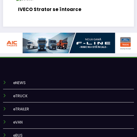
IVECO Strator se întoarce
eNEWS
eTRUCK
eTRAILER
eVAN
eBUS