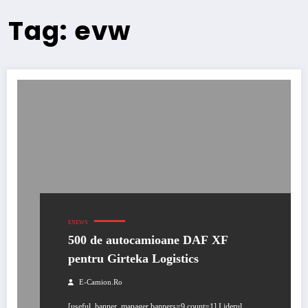
Tag: evw
ENEWS
500 de autocamioane DAF XF
pentru Girteka Logistics
E-Camion.ro
[useful_banner_manager banners=9 count=1] Liderul