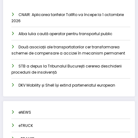
CNAIR: Aplicarea tarifelor TollRo va începe la 1 octombrie
2026
Alba Iulia caută operator pentru transportul public
Două asociații ale transportatorilor cer transformarea
schemei de compensare a accizei în mecanism permanent
STB a depus la Tribunalul București cererea deschiderii
procedurii de insolvență
DKV Mobility și Shell își extind parteneriatul european
eNEWS
eTRUCK