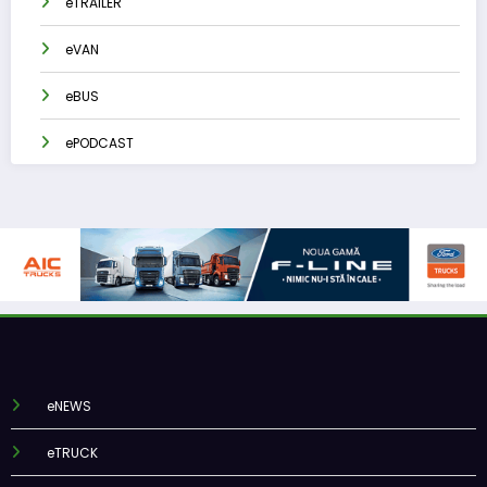
eTRAILER
eVAN
eBUS
ePODCAST
eNEWS
eTRUCK