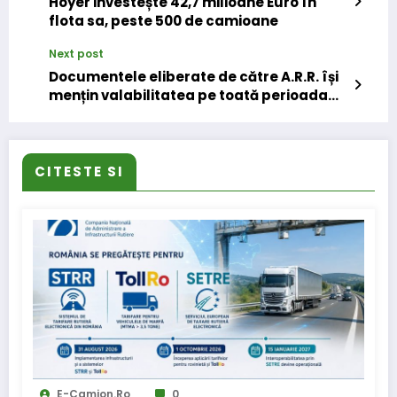
Hoyer investește 42,7 milioane Euro în
flota sa, peste 500 de camioane
Next post
Documentele eliberate de către A.R.R. își
mențin valabilitatea pe toată perioada
stării de alertă
CITESTE SI
E-Camion.ro
0