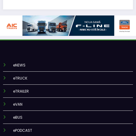
eNEWS
eTRUCK
eTRAILER
eVAN
eBUS
ePODCAST