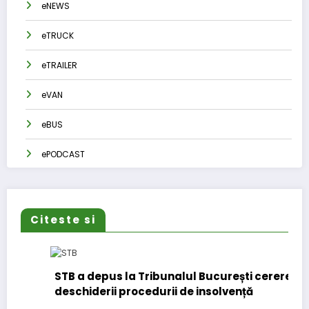
eNEWS
eTRUCK
eTRAILER
eVAN
eBUS
ePODCAST
Citeste si
STB a depus la Tribunalul București cererea
deschiderii procedurii de insolvență