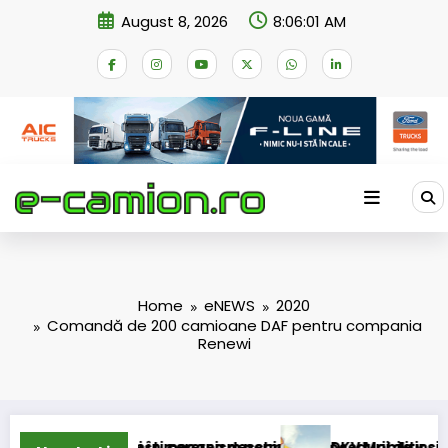
Skip
August 8, 2026
8:06:01 AM
to
content
Home
eNEWS
2020
Comandă de 200 camioane DAF pentru compania
Renewi
accizei în mecanism permanent
ucurești cererea deschiderii procedurii de insolvență
DKV Mobility și Shell își exti