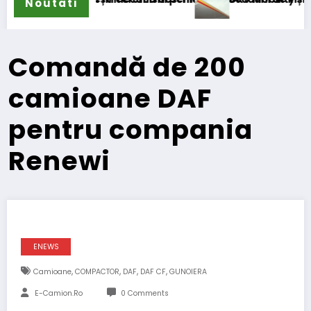
Noutati
Comandă de 200
camioane DAF
pentru compania
Renewi
ENEWS
,
,
,
,
Camioane
COMPACTOR
DAF
DAF CF
GUNOIERA
E-Camion.ro
0 Comments