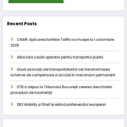
Recent Posts
CNAIR: Aplicarea tarifelor TollRo va începe la 1 octombrie
2026
Alba Iulia caută operator pentru transportul public
Două asociații ale transportatorilor cer transformarea
schemei de compensare a accizei în mecanism permanent
STB a depus la Tribunalul București cererea deschiderii
procedurii de insolvență
DKV Mobility și Shell își extind parteneriatul european