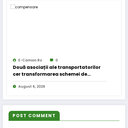
E-Camion.ro
0
Două asociații ale transportatorilor
cer transformarea schemei de
compensare a accizei în mecanism
August 6, 2026
permanent
POST COMMENT