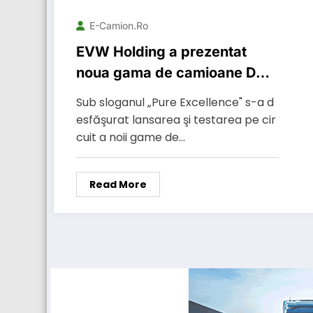
E-Camion.ro
EVW Holding a prezentat
noua gama de camioane DAF
XF şi CF
Sub sloganul „Pure Excellence" s-a d
esfăşurat lansarea şi testarea pe cir
cuit a noii game de…
Read More