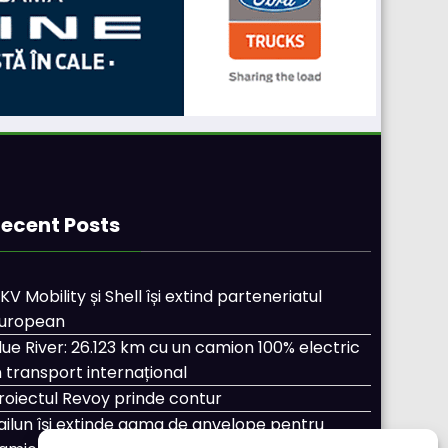
ecent Posts
KV Mobility și Shell își extind parteneriatul
uropean
lue River: 26.123 km cu un camion 100% electric
n transport internațional
roiectul Revoy prinde contur
ailun își extinde gama de anvelope pentru