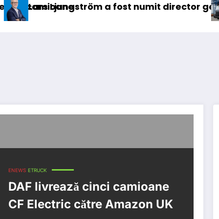
a fost numit director general (CFO) pentru cell
IVECO Strator se î
ENEWS
ETRUCK
DAF livrează cinci camioane
CF Electric către Amazon UK