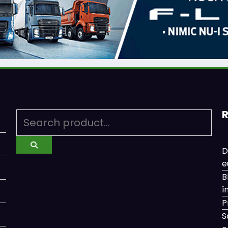
R
D
e
B
î
P
S