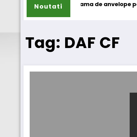
xtinde gama de anvelope pentru camioane
Lars Ljungström 
Noutati
Tag: DAF CF