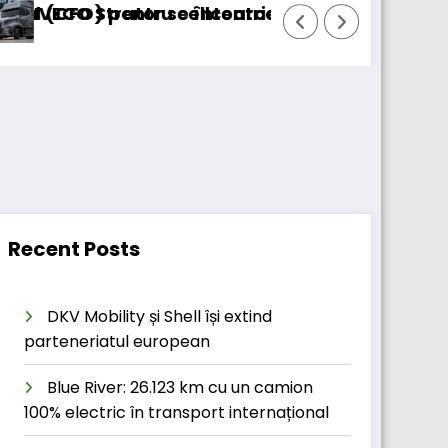
centric
ntoarce
BursaTransport/123cargo introdu
Recent Posts
DKV Mobility și Shell își extind
parteneriatul european
Blue River: 26.123 km cu un camion
100% electric în transport internațional