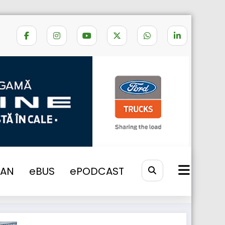
Home
DAF CF
VAN
eBUS
ePODCAST