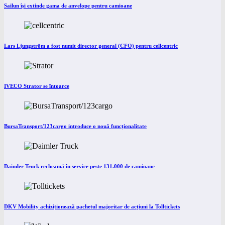
Sailun își extinde gama de anvelope pentru camioane
Lars Ljungström a fost numit director general (CFO) pentru cellcentric
IVECO Strator se întoarce
BursaTransport/123cargo introduce o nouă funcționalitate
Daimler Truck recheamă în service peste 131.000 de camioane
DKV Mobility achiziționează pachetul majoritar de acțiuni la Tolltickets