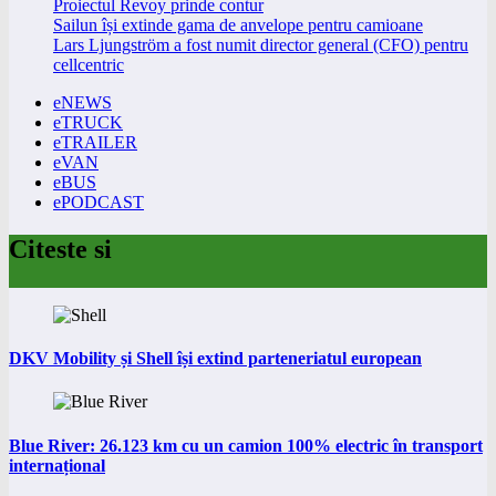
Proiectul Revoy prinde contur
Sailun își extinde gama de anvelope pentru camioane
Lars Ljungström a fost numit director general (CFO) pentru
cellcentric
eNEWS
eTRUCK
eTRAILER
eVAN
eBUS
ePODCAST
Citeste si
DKV Mobility și Shell își extind parteneriatul european
Blue River: 26.123 km cu un camion 100% electric în transport
internațional