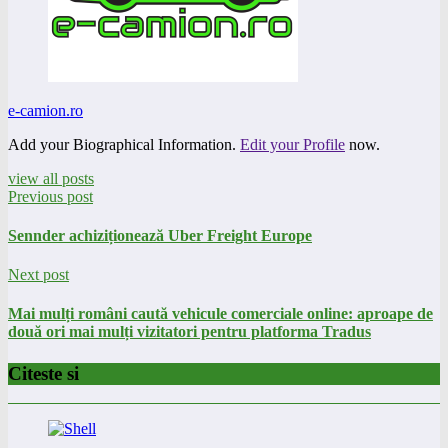
e-camion.ro
Add your Biographical Information.
Edit your Profile
now.
view all posts
Previous post
Sennder achiziționează Uber Freight Europe
Next post
Mai mulți români caută vehicule comerciale online: aproape de
două ori mai mulți vizitatori pentru platforma Tradus
Citeste si