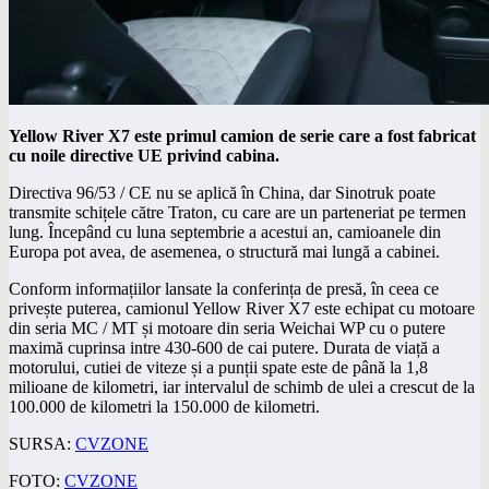
Yellow River X7 este primul camion de serie care a fost fabricat
cu noile directive UE privind cabina.
Directiva 96/53 / CE nu se aplică în China, dar Sinotruk poate
transmite schițele către Traton, cu care are un parteneriat pe termen
lung. Începând cu luna septembrie a acestui an, camioanele din
Europa pot avea, de asemenea, o structură mai lungă a cabinei.
Conform informațiilor lansate la conferința de presă, în ceea ce
privește puterea, camionul Yellow River X7 este echipat cu motoare
din seria MC / MT și motoare din seria Weichai WP cu o putere
maximă cuprinsa intre 430-600 de cai putere.
Durata de viață a
motorului, cutiei de viteze și a punții spate este de până la 1,8
milioane de kilometri, iar intervalul de schimb de ulei a crescut de la
100.000 de kilometri la 150.000 de kilometri.
SURSA:
CVZONE
FOTO:
CVZONE