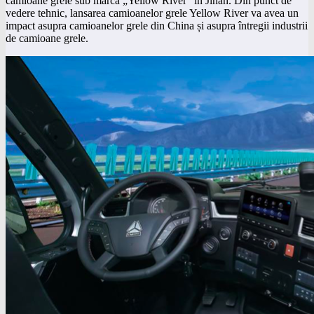
camioane grele sub marca „Yellow River” în Jinan.
Din punct de
vedere tehnic, lansarea camioanelor grele Yellow River va avea un
impact asupra camioanelor grele din China și asupra întregii industrii
de camioane grele.