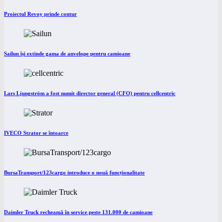
Proiectul Revoy prinde contur
Sailun își extinde gama de anvelope pentru camioane
Lars Ljungström a fost numit director general (CFO) pentru cellcentric
IVECO Strator se întoarce
BursaTransport/123cargo introduce o nouă funcționalitate
Daimler Truck recheamă în service peste 131.000 de camioane