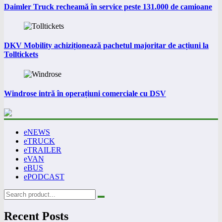
Daimler Truck recheamă în service peste 131.000 de camioane
DKV Mobility achiziționează pachetul majoritar de acțiuni la
Tolltickets
Windrose intră în operațiuni comerciale cu DSV
eNEWS
eTRUCK
eTRAILER
eVAN
eBUS
ePODCAST
Recent Posts