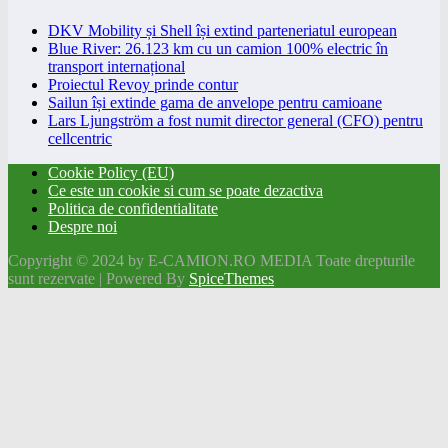
DKV Mobility și Shell își extind parteneriatul european
Blue River: 26.123 km cu un camion 100% electric în
transport internațional
Proiectul Revoy prinde contur
Sailun își extinde gama de anvelope pentru camioane
Lars Ljungström a fost numit director general (CFO) pentru
cellcentric
Cookie Policy (EU)
Ce este un cookie si cum se poate dezactiva
Politica de confidentialitate
Despre noi
Copyright © 2024 by E-CAMION.RO MEDIA Toate drepturile
sunt rezervate | Powered By
SpiceThemes