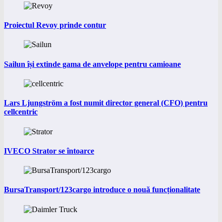
Proiectul Revoy prinde contur
Sailun își extinde gama de anvelope pentru camioane
Lars Ljungström a fost numit director general (CFO) pentru
cellcentric
IVECO Strator se întoarce
BursaTransport/123cargo introduce o nouă funcționalitate