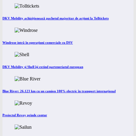
DKV Mobility achiziționează pachetul majoritar de acțiuni la Tolltickets
Windrose intră în operațiuni comerciale cu DSV
DKV Mobility și Shell își extind parteneriatul european
Blue River: 26.123 km cu un camion 100% electric în transport internațional
Proiectul Revoy prinde contur