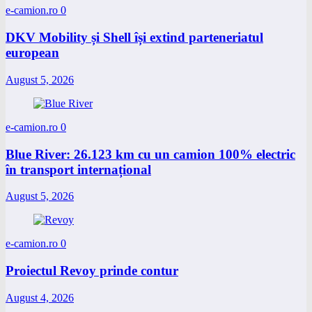
e-camion.ro
0
DKV Mobility și Shell își extind parteneriatul
european
August 5, 2026
e-camion.ro
0
Blue River: 26.123 km cu un camion 100% electric
în transport internațional
August 5, 2026
e-camion.ro
0
Proiectul Revoy prinde contur
August 4, 2026