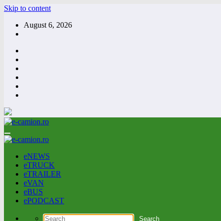
Skip to content
August 6, 2026
eNEWS
eTRUCK
eTRAILER
eVAN
eBUS
ePODCAST