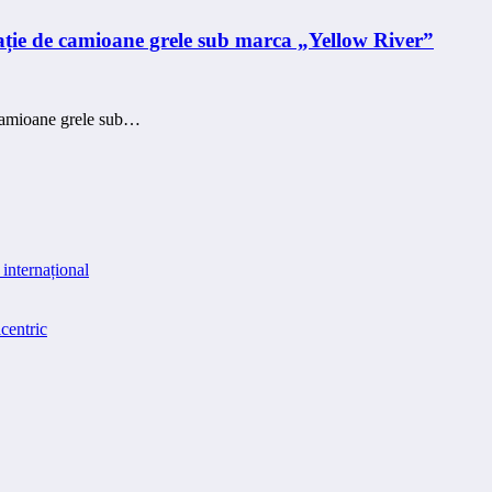
rație de camioane grele sub marca „Yellow River”
 camioane grele sub…
internațional
centric