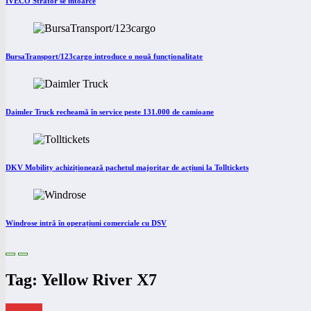
IVECO Strator se întoarce
BursaTransport/123cargo introduce o nouă funcționalitate
Daimler Truck recheamă în service peste 131.000 de camioane
DKV Mobility achiziționează pachetul majoritar de acțiuni la Tolltickets
Windrose intră în operațiuni comerciale cu DSV
Tag: Yellow River X7
eNEWS