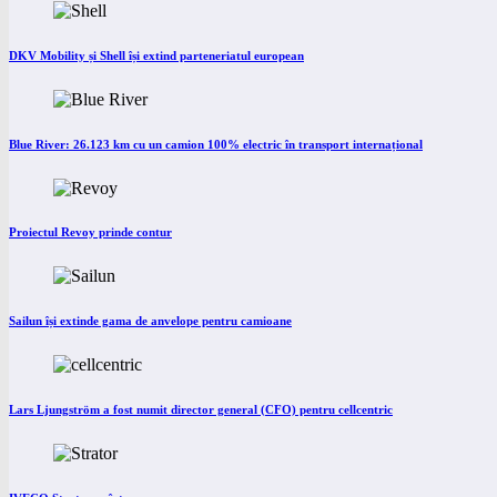
DKV Mobility și Shell își extind parteneriatul european
Blue River: 26.123 km cu un camion 100% electric în transport internațional
Proiectul Revoy prinde contur
Sailun își extinde gama de anvelope pentru camioane
Lars Ljungström a fost numit director general (CFO) pentru cellcentric