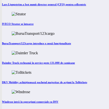
Lars Ljungström a fost numit director general (CFO) pentru cellcentric
IVECO Strator se întoarce
BursaTransport/123cargo introduce o nouă funcționalitate
Daimler Truck recheamă în service peste 131.000 de camioane
DKV Mobility achiziționează pachetul majoritar de acțiuni la Tolltickets
Windrose intră în operațiuni comerciale cu DSV