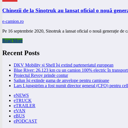
Chinezii de la Sinotruk au lansat oficial o nouă gene
e-camion.ro
Pe 16 septembrie 2020, Sinotruk a lansat oficial o nouă generație de
Read More
Recent Posts
DKV Mobility și Shell își extind parteneriatul european
Blue River: 26.123 km cu un camion 100% electric în transport 
Proiectul Revoy prinde contur
Sailun își extinde gama de anvelope pentru camioane
Lars Ljungström a fost numit director general (CFO) pentru cell
eNEWS
eTRUCK
eTRAILER
eVAN
eBUS
ePODCAST