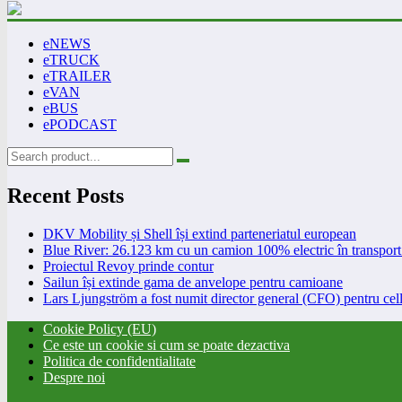
eNEWS
eTRUCK
eTRAILER
eVAN
eBUS
ePODCAST
Recent Posts
DKV Mobility și Shell își extind parteneriatul european
Blue River: 26.123 km cu un camion 100% electric în transport 
Proiectul Revoy prinde contur
Sailun își extinde gama de anvelope pentru camioane
Lars Ljungström a fost numit director general (CFO) pentru cell
Cookie Policy (EU)
Ce este un cookie si cum se poate dezactiva
Politica de confidentialitate
Despre noi