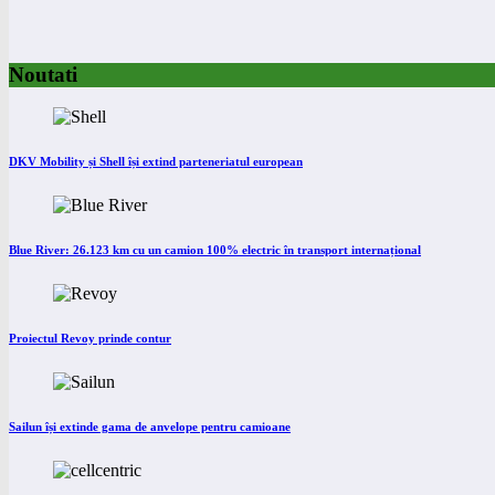
Noutati
DKV Mobility și Shell își extind parteneriatul european
Blue River: 26.123 km cu un camion 100% electric în transport internațional
Proiectul Revoy prinde contur
Sailun își extinde gama de anvelope pentru camioane