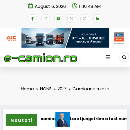
Skip
August 6, 2026
11:16:48 AM
to
content
Home
NONE
2017
Camioane rulate
 pentru camioane
Lars Ljungström a fost numit director ge
Noutati