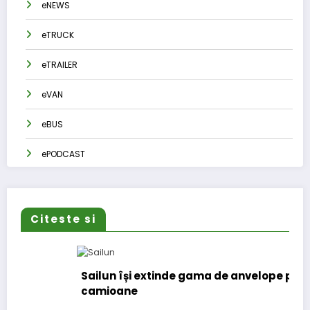
eNEWS
eTRUCK
eTRAILER
eVAN
eBUS
ePODCAST
Citeste si
Sailun își extinde gama de anvelope pentru
camioane