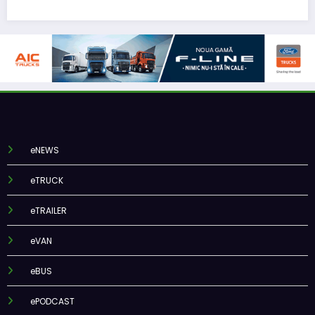
eNEWS
eTRUCK
eTRAILER
eVAN
eBUS
ePODCAST