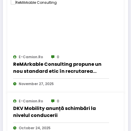
E-Camion.ro
0
ReMArkable Consulting propune un
nou standard etic în recrutarea
pentru transporturi
November 27, 2025
E-Camion.ro
0
DKV Mobility anunță schimbări la
nivelul conducerii
October 24, 2025