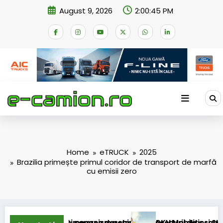
Skip
August 9, 2026
2:00:46 PM
to
content
Home
eTRUCK
2025
Brazilia primește primul coridor de transport de marfă
cu emisii zero
i în mecanism permanent
ti cererea deschiderii procedurii de insolvență
DKV Mobility și Shell își extind part