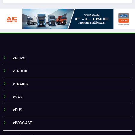
eNEWS
eTRUCK
eTRAILER
eVAN
eBUS
ePODCAST