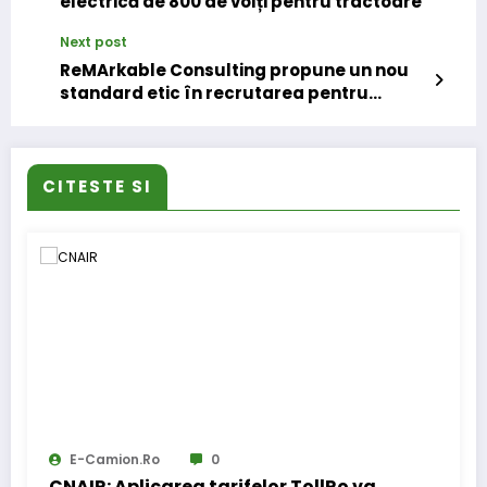
electrică de 800 de volți pentru tractoare
Next post
ReMArkable Consulting propune un nou
standard etic în recrutarea pentru
transporturi
CITESTE SI
E-Camion.ro
0
CNAIR: Aplicarea tarifelor TollRo va