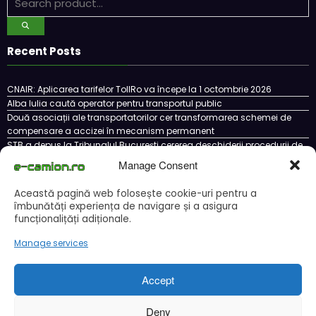
Recent Posts
CNAIR: Aplicarea tarifelor TollRo va începe la 1 octombrie 2026
Alba Iulia caută operator pentru transportul public
Două asociații ale transportatorilor cer transformarea schemei de
compensare a accizei în mecanism permanent
STB a depus la Tribunalul București cererea deschiderii procedurii de
insolvență
Manage Consent
DKV Mobility și Shell își extind parteneriatul european
Această pagină web folosește cookie-uri pentru a
îmbunătăți experiența de navigare și a asigura
funcționalițăți adiționale.
Cookie Policy (EU)
Ce este un cookie si cum se poate dezactiva
Manage services
Politica de confidentialitate
Despre noi
Copyright © 2024 by E-CAMION.RO MEDIA Toate drepturile sunt rezervate |
Powered By
SpiceThemes
Accept
Deny