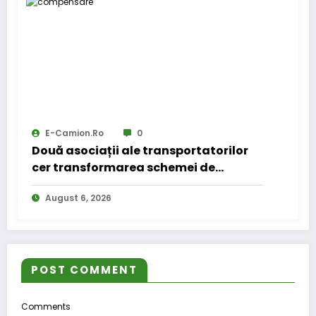
E-Camion.ro
0
Două asociații ale transportatorilor
cer transformarea schemei de
compensare a accizei în mecanism
August 6, 2026
permanent
POST COMMENT
Comments