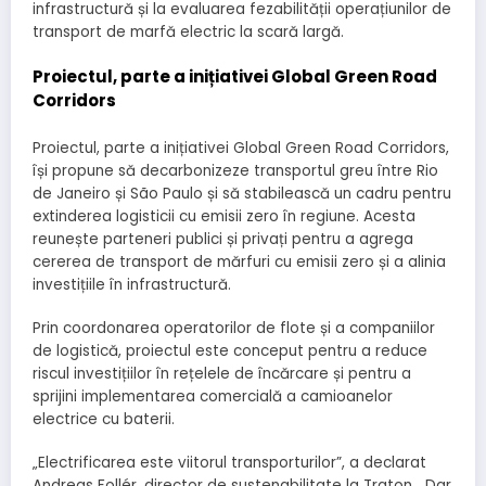
infrastructură și la evaluarea fezabilității operațiunilor de
transport de marfă electric la scară largă.
Proiectul, parte a inițiativei Global Green Road
Corridors
Proiectul, parte a inițiativei Global Green Road Corridors,
își propune să decarbonizeze transportul greu între Rio
de Janeiro și São Paulo și să stabilească un cadru pentru
extinderea logisticii cu emisii zero în regiune. Acesta
reunește parteneri publici și privați pentru a agrega
cererea de transport de mărfuri cu emisii zero și a alinia
investițiile în infrastructură.
Prin coordonarea operatorilor de flote și a companiilor
de logistică, proiectul este conceput pentru a reduce
riscul investițiilor în rețelele de încărcare și pentru a
sprijini implementarea comercială a camioanelor
electrice cu baterii.
„Electrificarea este viitorul transporturilor”, a declarat
Andreas Follér, director de sustenabilitate la Traton. „Dar