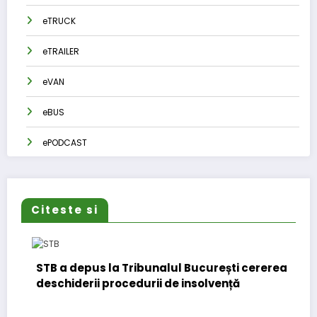
eTRUCK
eTRAILER
eVAN
eBUS
ePODCAST
Citeste si
STB a depus la Tribunalul București cererea
deschiderii procedurii de insolvență