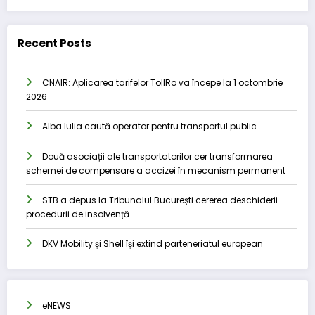
Recent Posts
CNAIR: Aplicarea tarifelor TollRo va începe la 1 octombrie
2026
Alba Iulia caută operator pentru transportul public
Două asociații ale transportatorilor cer transformarea
schemei de compensare a accizei în mecanism permanent
STB a depus la Tribunalul București cererea deschiderii
procedurii de insolvență
DKV Mobility și Shell își extind parteneriatul european
eNEWS