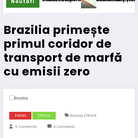
Noutati
Brazilia primește
primul coridor de
transport de marfă
cu emisii zero
,
ENEWS
ETRUCK
Brazilia
ETRUCK
E-Camion.ro
0 Comments