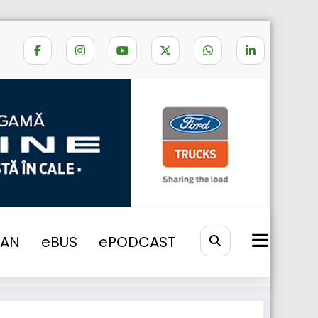
remiul pentru Inovație Busplaner 2025”
VAN
eBUS
ePODCAST