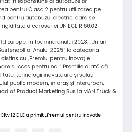
lat în expansiune al autobuzelor
rea pentru Clasa 2 pentru utilizarea pe
ând pentru autobuzul electric, care se
 rigiditate a caroseriei UN ECE R 66.02.
world Europe, în toamna anului 2023. „Un an
Sustenabil al Anului 2025” la categoria
distins cu „Premiul pentru Inovație
re succes pentru noi.” Premiile arată că
ate, tehnologii inovatoare și soluții
lui public modern, în oraș și interurban,
Head of Product Marketing Bus la MAN Truck &