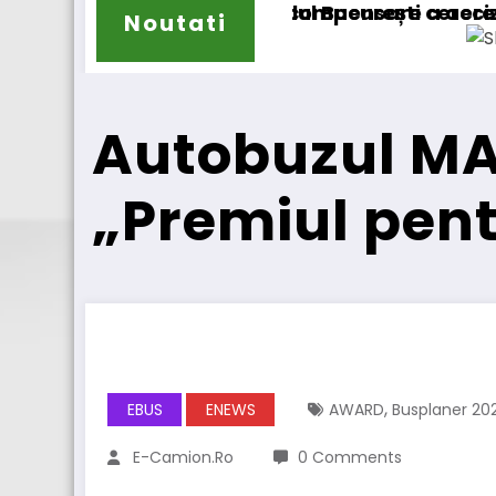
pensare a accizei în mecanism permanent
urești cererea deschiderii procedurii de insolv
Noutati
DKV Mobility și Shell își extind
Autobuzul MAN 
„Premiul pent
,
EBUS
ENEWS
AWARD
Busplaner 20
E-Camion.ro
0 Comments