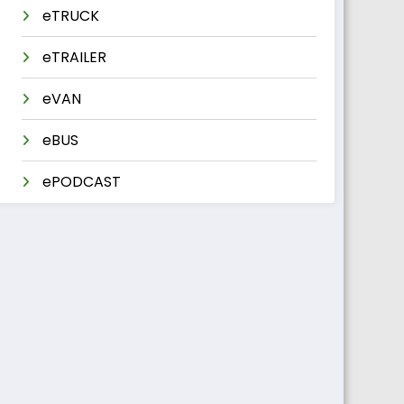
eTRUCK
eTRAILER
eVAN
eBUS
ePODCAST