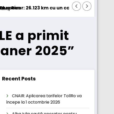
100% electric în transport internațional
Proiectul Revoy prinde contur
LE a primit
laner 2025”
Recent Posts
CNAIR: Aplicarea tarifelor TollRo va
începe la 1 octombrie 2026
Alba Iulia caută operator pentru