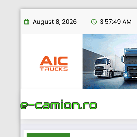
Skip
to
August 8, 2026
3:57:50 AM
content
Home
eNEWS
2025