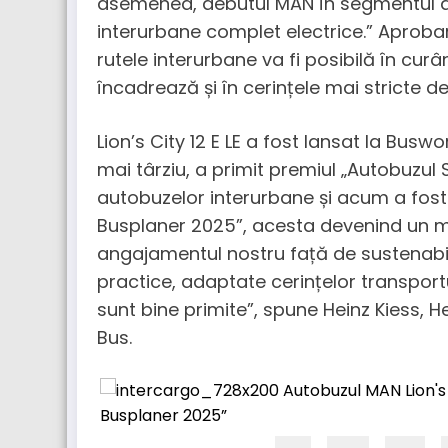
asemenea, debutul MAN în segmentul af
interurbane complet electrice.” Aproba
rutele interurbane va fi posibilă în cur
încadrează și în cerințele mai stricte de
Lion’s City 12 E LE a fost lansat la Bus
mai târziu, a primit premiul „Autobuzul 
autobuzelor interurbane și acum a fost 
Busplaner 2025”, acesta devenind un ma
angajamentul nostru față de sustenabilit
practice, adaptate cerințelor transportu
sunt bine primite”, spune Heinz Kiess, 
Bus.