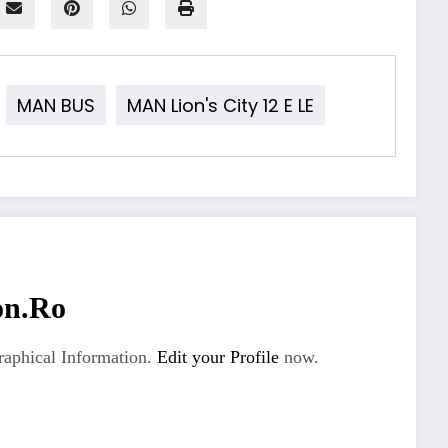
MAN BUS
MAN Lion's City 12 E LE
on.ro
aphical Information.
Edit your Profile
now.