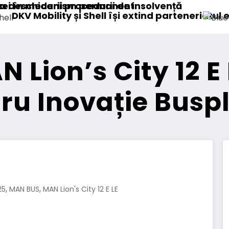
ență
 parteneriatul european
Blue River: 26.123 km cu un camion 
Lion’s City 12 E 
ru Inovație Busp
,
,
25
MAN BUS
MAN Lion's City 12 E LE