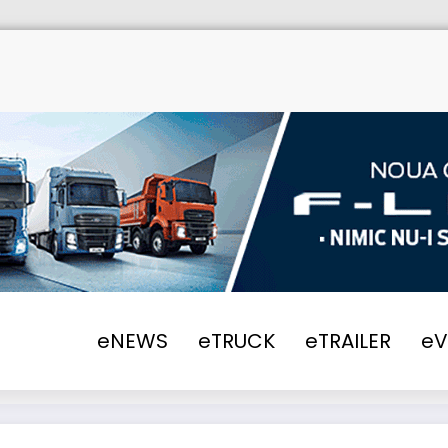
Autobuzul MAN Lion’s City 12 E LE a primit „P
eNEWS
eTRUCK
eTRAILER
e