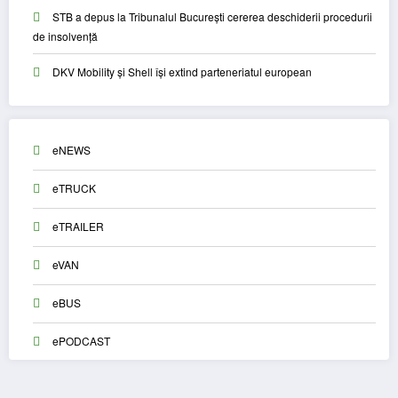
STB a depus la Tribunalul București cererea deschiderii procedurii
de insolvență
DKV Mobility și Shell își extind parteneriatul european
eNEWS
eTRUCK
eTRAILER
eVAN
eBUS
ePODCAST