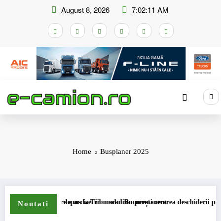
Skip
August 8, 2026
7:02:11 AM
to
content
Home
Busplaner 2025
i de compensare a accizei în mecanism permanent
STB a depus la Tribunalul București cererea deschiderii procedurii
Noutati