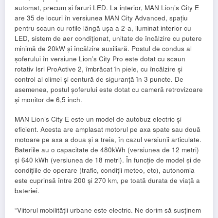
automat, precum și faruri LED. La interior, MAN Lion’s City E
are 35 de locuri în versiunea MAN City Advanced, spațiu
pentru scaun cu rotile lângă ușa a 2-a, iluminat interior cu
LED, sistem de aer condiționat, unitate de încălzire cu putere
minimă de 20kW și încălzire auxiliară. Postul de condus al
șoferului în versiune Lion’s City Pro este dotat cu scaun
rotativ Isri ProActive 2, îmbrăcat în piele, cu încălzire și
control al climei și centură de siguranță în 3 puncte. De
asemenea, postul șoferului este dotat cu cameră retrovizoare
și monitor de 6,5 inch.
MAN Lion’s City E este un model de autobuz electric și
eficient. Acesta are amplasat motorul pe axa spate sau două
motoare pe axa a doua și a treia, în cazul versiunii articulate.
Bateriile au o capacitate de 480kWh (versiunea de 12 metri)
și 640 kWh (versiunea de 18 metri). În funcție de model și de
condițiile de operare (trafic, condiții meteo, etc), autonomia
este cuprinsă între 200 și 270 km, pe toată durata de viață a
bateriei.
“Viitorul mobilității urbane este electric. Ne dorim să susținem