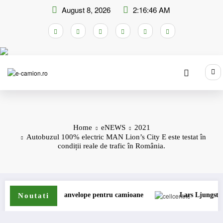
Skip
August 8, 2026
2:16:47 AM
to
content
Home
eNEWS
2021
Autobuzul 100% electric MAN Lion’s City E este testat în
condiții reale de trafic în România.
de anvelope pentru camioane
Lars Ljungström a fost numit dire
Noutati