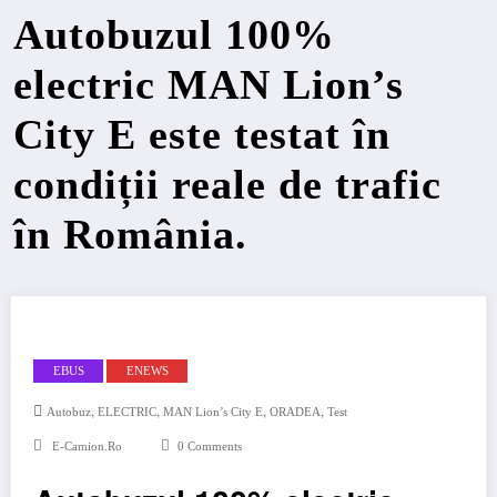
Autobuzul 100%
electric MAN Lion’s
City E este testat în
condiții reale de trafic
în România.
EBUS
ENEWS
,
,
,
,
Autobuz
ELECTRIC
MAN Lion’s City E
ORADEA
Test
E-Camion.ro
0 Comments