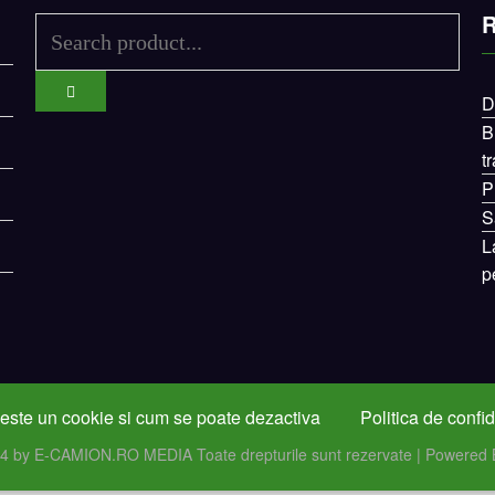
R
D
B
t
P
S
L
p
este un cookie si cum se poate dezactiva
Politica de confid
24 by E-CAMION.RO MEDIA Toate drepturile sunt rezervate | Powered