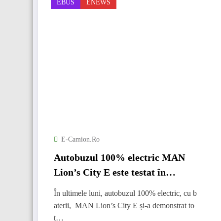
EBUS
ENEWS
E-Camion.ro
Autobuzul 100% electric MAN
Lion’s City E este testat în
condiții reale de trafic în
În ultimele luni, autobuzul 100% electric, cu b
România.
aterii, MAN Lion’s City E și-a demonstrat to
t…