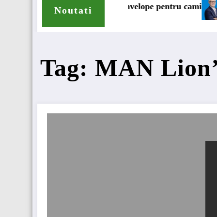
de gama de anvelope pentru camioane
Lars Ljungström a f
Noutati
Tag: MAN Lion’