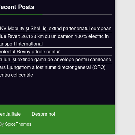
ecent Posts
KV Mobility și Shell își extind parteneriatul european
lue River: 26.123 km cu un camion 100% electric în
ransport internațional
roiectul Revoy prinde contur
ailun își extinde gama de anvelope pentru camioane
ars Ljungström a fost numit director general (CFO)
entru cellcentric
entialitate
Despre noi
 By
SpiceThemes