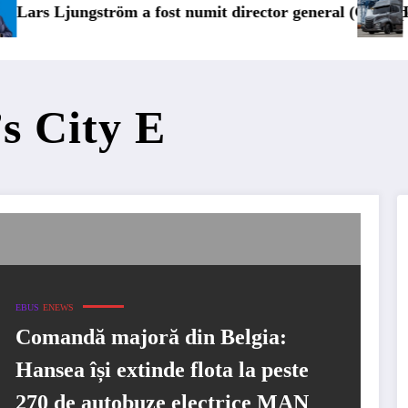
ost numit director general (CFO) pentru cellcentric
IVECO Strator se înto
s City E
EBUS
ENEWS
Comandă majoră din Belgia:
Hansea își extinde flota la peste
270 de autobuze electrice MAN