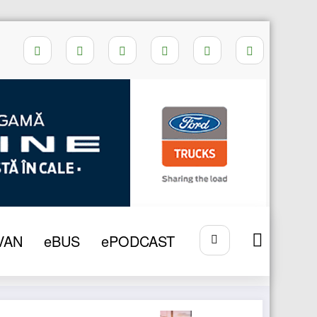
Home
MAN Lion’s City E
VAN
eBUS
ePODCAST