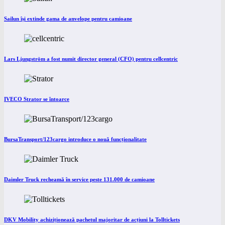
Sailun își extinde gama de anvelope pentru camioane
Lars Ljungström a fost numit director general (CFO) pentru cellcentric
IVECO Strator se întoarce
BursaTransport/123cargo introduce o nouă funcționalitate
Daimler Truck recheamă în service peste 131.000 de camioane
DKV Mobility achiziționează pachetul majoritar de acțiuni la Tolltickets