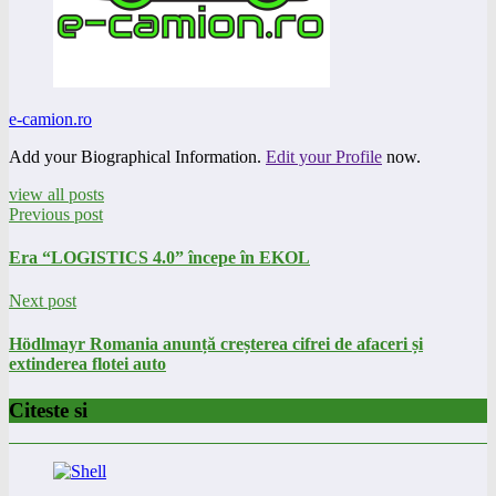
e-camion.ro
Add your Biographical Information.
Edit your Profile
now.
view all posts
Previous post
Era “LOGISTICS 4.0” începe în EKOL
Next post
Hödlmayr Romania anunță creșterea cifrei de afaceri și
extinderea flotei auto
Citeste si