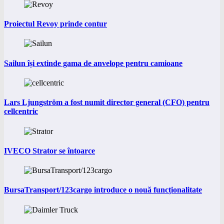
Proiectul Revoy prinde contur
Sailun își extinde gama de anvelope pentru camioane
Lars Ljungström a fost numit director general (CFO) pentru
cellcentric
IVECO Strator se întoarce
BursaTransport/123cargo introduce o nouă funcționalitate