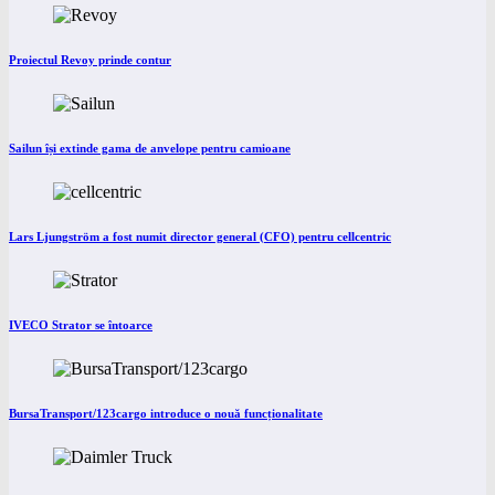
Proiectul Revoy prinde contur
Sailun își extinde gama de anvelope pentru camioane
Lars Ljungström a fost numit director general (CFO) pentru cellcentric
IVECO Strator se întoarce
BursaTransport/123cargo introduce o nouă funcționalitate