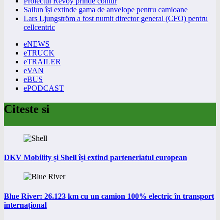
Proiectul Revoy prinde contur
Sailun își extinde gama de anvelope pentru camioane
Lars Ljungström a fost numit director general (CFO) pentru
cellcentric
eNEWS
eTRUCK
eTRAILER
eVAN
eBUS
ePODCAST
Citeste si
DKV Mobility și Shell își extind parteneriatul european
Blue River: 26.123 km cu un camion 100% electric în transport
internațional