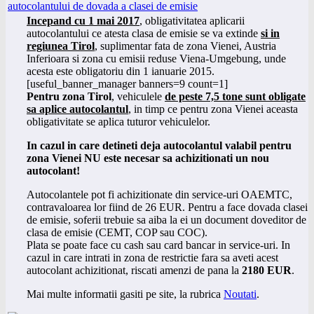
Incepand cu 1 mai 2017
, obligativitatea aplicarii
autocolantului ce atesta clasa de emisie se va extinde
si in
regiunea Tirol
, suplimentar fata de zona Vienei, Austria
Inferioara si zona cu emisii reduse Viena-Umgebung, unde
acesta este obligatoriu din 1 ianuarie 2015.
[useful_banner_manager banners=9 count=1]
Pentru zona Tirol
, vehiculele
de peste 7,5 tone sunt obligate
sa aplice autocolantul
, in timp ce pentru zona Vienei aceasta
obligativitate se aplica tuturor vehiculelor.
In cazul in care detineti deja autocolantul valabil pentru
zona Vienei NU este necesar sa achizitionati un nou
autocolant!
Autocolantele pot fi achizitionate din service-uri OAEMTC,
contravaloarea lor fiind de 26 EUR. Pentru a face dovada clasei
de emisie, soferii trebuie sa aiba la ei un document doveditor de
clasa de emisie (CEMT, COP sau COC).
Plata se poate face cu cash sau card bancar in service-uri. In
cazul in care intrati in zona de restrictie fara sa aveti acest
autocolant achizitionat, riscati amenzi de pana la
2180 EUR
.
Mai multe informatii gasiti pe site, la rubrica
Noutati
.