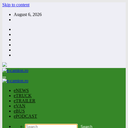
Skip to content
August 6, 2026
eNEWS
eTRUCK
eTRAILER
eVAN
eBUS
ePODCAST