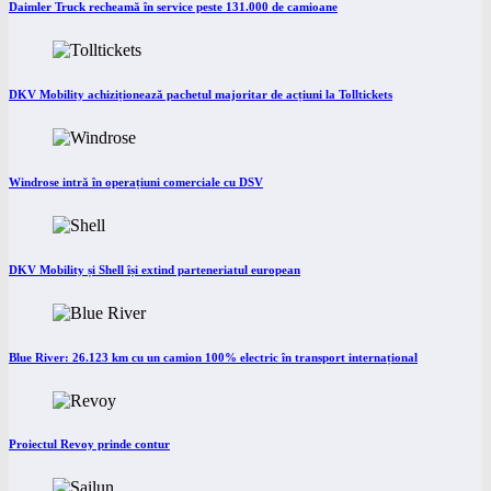
Daimler Truck recheamă în service peste 131.000 de camioane
DKV Mobility achiziționează pachetul majoritar de acțiuni la Tolltickets
Windrose intră în operațiuni comerciale cu DSV
DKV Mobility și Shell își extind parteneriatul european
Blue River: 26.123 km cu un camion 100% electric în transport internațional
Proiectul Revoy prinde contur