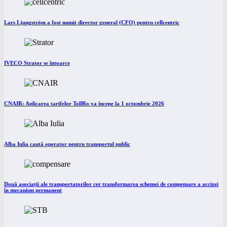
Lars Ljungström a fost numit director general (CFO) pentru cellcentric
IVECO Strator se întoarce
CNAIR: Aplicarea tarifelor TollRo va începe la 1 octombrie 2026
Alba Iulia caută operator pentru transportul public
Două asociații ale transportatorilor cer transformarea schemei de compensare a accizei
în mecanism permanent