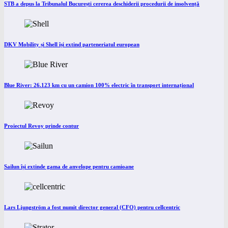
STB a depus la Tribunalul București cererea deschiderii procedurii de insolvență
DKV Mobility și Shell își extind parteneriatul european
Blue River: 26.123 km cu un camion 100% electric în transport internațional
Proiectul Revoy prinde contur
Sailun își extinde gama de anvelope pentru camioane
Lars Ljungström a fost numit director general (CFO) pentru cellcentric