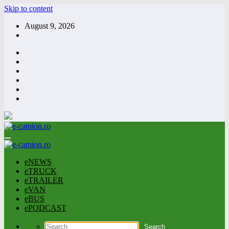
Skip to content
August 9, 2026
eNEWS
eTRUCK
eTRAILER
eVAN
eBUS
ePODCAST