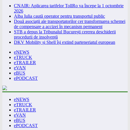
CNAIR: Aplicarea tarifelor TollRo va începe la 1 octombrie
2026
Alba Iulia caută operator pentru transportul public
Două asociații ale transportatorilor cer transformarea schemei
de compensare a accizei în mecanism permanent
STB a depus la Tribunalul București cererea deschiderii
procedurii de insolvență
DKV Mobility și Shell își extind parteneriatul european
eNEWS
eTRUCK
eTRAILER
eVAN
eBUS
ePODCAST
eNEWS
eTRUCK
eTRAILER
eVAN
eBUS
ePODCAST