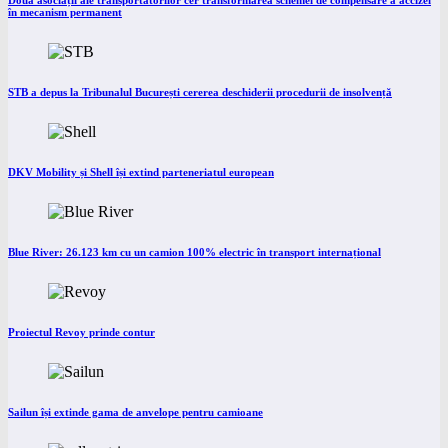
Două asociații ale transportatorilor cer transformarea schemei de compensare a accizei
în mecanism permanent
STB a depus la Tribunalul București cererea deschiderii procedurii de insolvență
DKV Mobility și Shell își extind parteneriatul european
Blue River: 26.123 km cu un camion 100% electric în transport internațional
Proiectul Revoy prinde contur
Sailun își extinde gama de anvelope pentru camioane