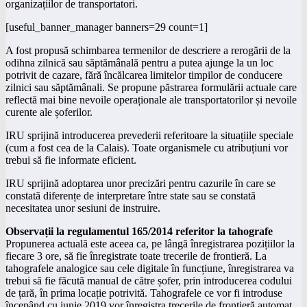
organizațiilor de transportatori.
[useful_banner_manager banners=29 count=1]
A fost propusă schimbarea termenilor de descriere a rerogării de la
odihna zilnică sau săptămânală pentru a putea ajunge la un loc
potrivit de cazare, fără încălcarea limitelor timpilor de conducere
zilnici sau săptămânali. Se propune păstrarea formulării actuale care
reflectă mai bine nevoile operaționale ale transportatorilor și nevoile
curente ale șoferilor.
IRU sprijină introducerea prevederii referitoare la situațiile speciale
(cum a fost cea de la Calais). Toate organismele cu atribuțiuni vor
trebui să fie informate eficient.
IRU sprijină adoptarea unor precizări pentru cazurile în care se
constată diferențe de interpretare între state sau se constată
necesitatea unor sesiuni de instruire.
Observații la regulamentul 165/2014 referitor la tahografe
Propunerea actuală este aceea ca, pe lângă înregistrarea pozițiilor la
fiecare 3 ore, să fie înregistrate toate trecerile de frontieră. La
tahografele analogice sau cele digitale în funcțiune, înregistrarea va
trebui să fie făcută manual de către șofer, prin introducerea codului
de țară, în prima locație potrivită. Tahografele ce vor fi introduse
începând cu iunie 2019 vor înregistra trecerile de frontieră automat.