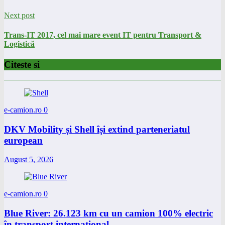
Next post
Trans-IT 2017, cel mai mare event IT pentru Transport &
Logistică
Citeste si
e-camion.ro
0
DKV Mobility și Shell își extind parteneriatul
european
August 5, 2026
e-camion.ro
0
Blue River: 26.123 km cu un camion 100% electric
în transport internațional