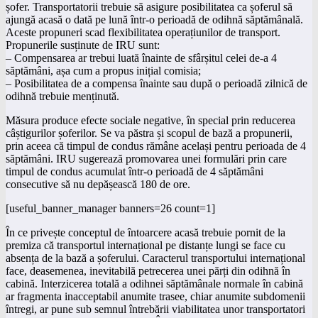
șofer. Transportatorii trebuie să asigure posibilitatea ca șoferul să
ajungă acasă o dată pe lună într-o perioadă de odihnă săptămânală.
Aceste propuneri scad flexibilitatea operațiunilor de transport.
Propunerile susținute de IRU sunt:
– Compensarea ar trebui luată înainte de sfârșitul celei de-a 4
săptămâni, așa cum a propus inițial comisia;
– Posibilitatea de a compensa înainte sau după o perioadă zilnică de
odihnă trebuie menținută.
Măsura produce efecte sociale negative, în special prin reducerea
câștigurilor șoferilor. Se va păstra și scopul de bază a propunerii,
prin aceea că timpul de condus rămâne același pentru perioada de 4
săptămâni. IRU sugerează promovarea unei formulări prin care
timpul de condus acumulat într-o perioadă de 4 săptămâni
consecutive să nu depășească 180 de ore.
[useful_banner_manager banners=26 count=1]
În ce privește conceptul de întoarcere acasă trebuie pornit de la
premiza că transportul internațional pe distanțe lungi se face cu
absența de la bază a șoferului. Caracterul transportului internațional
face, deasemenea, inevitabilă petrecerea unei părți din odihnă în
cabină. Interzicerea totală a odihnei săptămânale normale în cabină
ar fragmenta inacceptabil anumite trasee, chiar anumite subdomenii
întregi, ar pune sub semnul întrebării viabilitatea unor transportatori