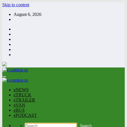
Skip to content
August 6, 2026
eNEWS
eTRUCK
eTRAILER
eVAN
eBUS
ePODCAST