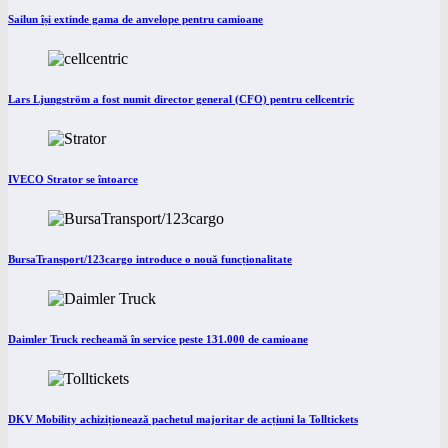
Sailun își extinde gama de anvelope pentru camioane
Lars Ljungström a fost numit director general (CFO) pentru cellcentric
IVECO Strator se întoarce
BursaTransport/123cargo introduce o nouă funcționalitate
Daimler Truck recheamă în service peste 131.000 de camioane
DKV Mobility achiziționează pachetul majoritar de acțiuni la Tolltickets