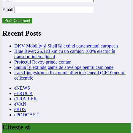
Email
Recent Posts
DKV Mobility și Shell își extind parteneriatul european
Blue River: 26.123 km cu un camion 100% electric în
transport internațional
Proiectul Revoy prinde contur
Sailun își extinde gama de anvelope pentru camioane
Lars Ljungström a fost numit director general (CFO) pentru
cellcentric
eNEWS
eTRUCK
eTRAILER
eVAN
eBUS
ePODCAST
Citeste si