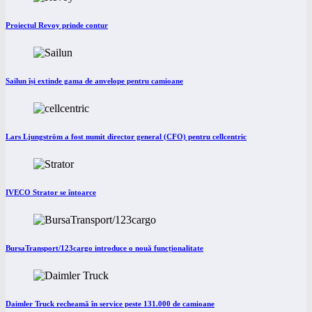
Proiectul Revoy prinde contur
Sailun își extinde gama de anvelope pentru camioane
Lars Ljungström a fost numit director general (CFO) pentru cellcentric
IVECO Strator se întoarce
BursaTransport/123cargo introduce o nouă funcționalitate
Daimler Truck recheamă în service peste 131.000 de camioane