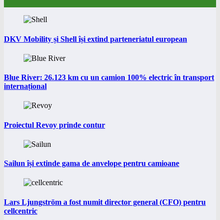
DKV Mobility și Shell își extind parteneriatul european
Blue River: 26.123 km cu un camion 100% electric în transport
internațional
Proiectul Revoy prinde contur
Sailun își extinde gama de anvelope pentru camioane
Lars Ljungström a fost numit director general (CFO) pentru
cellcentric