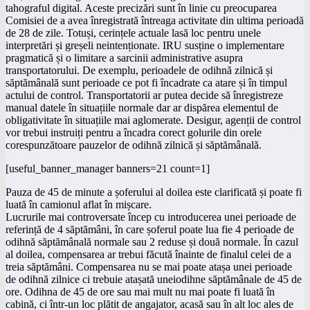
tahograful digital. Aceste precizări sunt în linie cu preocuparea
Comisiei de a avea înregistrată întreaga activitate din ultima perioadă
de 28 de zile. Totuși, cerințele actuale lasă loc pentru unele
interpretări și greșeli neintenționate. IRU susține o implementare
pragmatică și o limitare a sarcinii administrative asupra
transportatorului. De exemplu, perioadele de odihnă zilnică și
săptămânală sunt perioade ce pot fi încadrate ca atare și în timpul
actului de control. Transportatorii ar putea decide să înregistreze
manual datele în situațiile normale dar ar dispărea elementul de
obligativitate în situațiile mai aglomerate. Desigur, agenții de control
vor trebui instruiți pentru a încadra corect golurile din orele
corespunzătoare pauzelor de odihnă zilnică și săptămânală.
[useful_banner_manager banners=21 count=1]
Pauza de 45 de minute a șoferului al doilea este clarificată și poate fi
luată în camionul aflat în mișcare.
Lucrurile mai controversate încep cu introducerea unei perioade de
referință de 4 săptămâni, în care șoferul poate lua fie 4 perioade de
odihnă săptămânală normale sau 2 reduse și două normale. În cazul
al doilea, compensarea ar trebui făcută înainte de finalul celei de a
treia săptămâni. Compensarea nu se mai poate atașa unei perioade
de odihnă zilnice ci trebuie atașată uneiodihne săptămânale de 45 de
ore. Odihna de 45 de ore sau mai mult nu mai poate fi luată în
cabină, ci într-un loc plătit de angajator, acasă sau în alt loc ales de