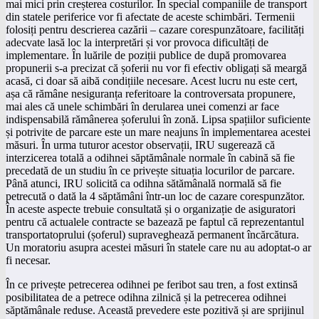
mai mici prin creșterea costurilor. În special companiile de transport
din statele periferice vor fi afectate de aceste schimbări. Termenii
folosiți pentru descrierea cazării – cazare corespunzătoare, facilități
adecvate lasă loc la interpretări și vor provoca dificultăți de
implementare. În luările de poziții publice de după promovarea
propunerii s-a precizat că șoferii nu vor fi efectiv obligați să meargă
acasă, ci doar să aibă condițiile necesare. Acest lucru nu este cert,
așa că rămâne nesiguranța referitoare la controversata propunere,
mai ales că unele schimbări în derularea unei comenzi ar face
indispensabilă rămânerea șoferului în zonă. Lipsa spațiilor suficiente
și potrivite de parcare este un mare neajuns în implementarea acestei
măsuri. În urma tuturor acestor observații, IRU sugerează că
interzicerea totală a odihnei săptămânale normale în cabină să fie
precedată de un studiu în ce privește situația locurilor de parcare.
Până atunci, IRU solicită ca odihna sătămânală normală să fie
petrecută o dată la 4 săptămâni într-un loc de cazare corespunzător.
În aceste aspecte trebuie consultată și o organizație de asiguratori
pentru că actualele contracte se bazează pe faptul că reprezentantul
transportatoprului (șoferul) supraveghează permanent încărcătura.
Un moratoriu asupra acestei măsuri în statele care nu au adoptat-o ar
fi necesar.
În ce privește petrecerea odihnei pe feribot sau tren, a fost extinsă
posibilitatea de a petrece odihna zilnică și la petrecerea odihnei
săptămânale reduse. Această prevedere este pozitivă și are sprijinul