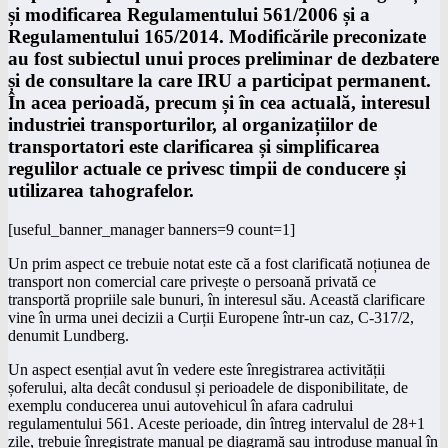
și modificarea Regulamentului 561/2006 și a
Regulamentului 165/2014. Modificările preconizate
au fost subiectul unui proces preliminar de dezbatere
și de consultare la care IRU a participat permanent.
În acea perioadă, precum și în cea actuală, interesul
industriei transporturilor, al organizațiilor de
transportatori este clarificarea și simplificarea
regulilor actuale ce privesc timpii de conducere și
utilizarea tahografelor.
[useful_banner_manager banners=9 count=1]
Un prim aspect ce trebuie notat este că a fost clarificată noțiunea de
transport non comercial care privește o persoană privată ce
transportă propriile sale bunuri, în interesul său. Această clarificare
vine în urma unei decizii a Curții Europene într-un caz, C-317/2,
denumit Lundberg.
Un aspect esențial avut în vedere este înregistrarea activității
șoferului, alta decât condusul și perioadele de disponibilitate, de
exemplu conducerea unui autovehicul în afara cadrului
regulamentului 561. Aceste perioade, din întreg intervalul de 28+1
zile, trebuie înregistrate manual pe diagramă sau introduse manual în