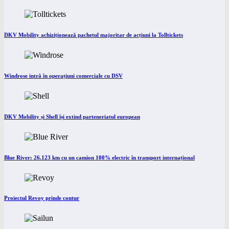
DKV Mobility achiziționează pachetul majoritar de acțiuni la Tolltickets
Windrose intră în operațiuni comerciale cu DSV
DKV Mobility și Shell își extind parteneriatul european
Blue River: 26.123 km cu un camion 100% electric în transport internațional
Proiectul Revoy prinde contur