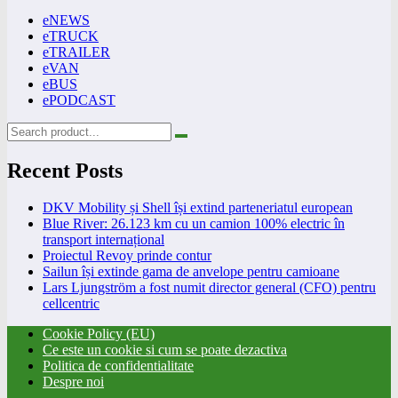
eNEWS
eTRUCK
eTRAILER
eVAN
eBUS
ePODCAST
Recent Posts
DKV Mobility și Shell își extind parteneriatul european
Blue River: 26.123 km cu un camion 100% electric în
transport internațional
Proiectul Revoy prinde contur
Sailun își extinde gama de anvelope pentru camioane
Lars Ljungström a fost numit director general (CFO) pentru
cellcentric
Cookie Policy (EU)
Ce este un cookie si cum se poate dezactiva
Politica de confidentialitate
Despre noi