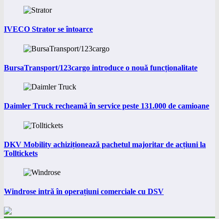
IVECO Strator se întoarce
BursaTransport/123cargo introduce o nouă funcționalitate
Daimler Truck recheamă în service peste 131.000 de camioane
DKV Mobility achiziționează pachetul majoritar de acțiuni la
Tolltickets
Windrose intră în operațiuni comerciale cu DSV