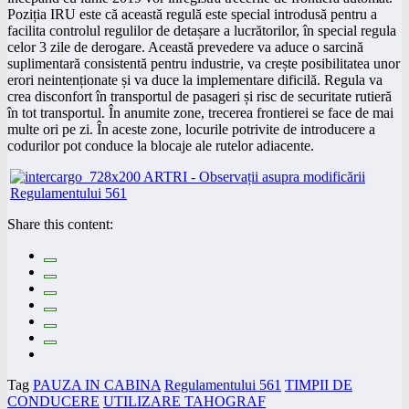
Poziția IRU este că această regulă este special introdusă pentru a
facilita controlul regulilor de detașare a lucrătorilor, în special regula
celor 3 zile de derogare. Această prevedere va aduce o sarcină
suplimentară consistentă pentru industrie, va crește posibilitatea unor
erori neintenționate și va duce la implementare dificilă. Regula va
crea disconfort în transportul de pasageri și risc de securitate rutieră
în tot transportul. În anumite zone, trecerea frontierei se face de mai
multe ori pe zi. În aceste zone, locurile potrivite de introducere a
codurilor pot conduce la blocaje ale rutelor adiacente.
Share this content:
Tag
PAUZA IN CABINA
Regulamentului 561
TIMPII DE
CONDUCERE
UTILIZARE TAHOGRAF