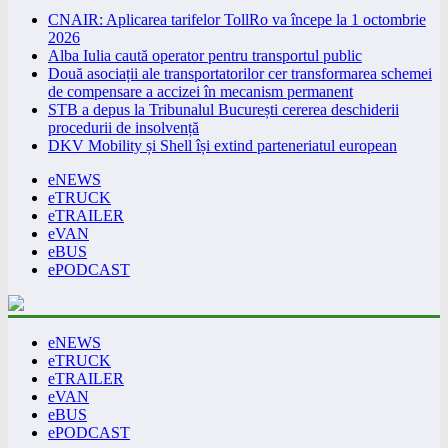
CNAIR: Aplicarea tarifelor TollRo va începe la 1 octombrie
2026
Alba Iulia caută operator pentru transportul public
Două asociații ale transportatorilor cer transformarea schemei
de compensare a accizei în mecanism permanent
STB a depus la Tribunalul București cererea deschiderii
procedurii de insolvență
DKV Mobility și Shell își extind parteneriatul european
eNEWS
eTRUCK
eTRAILER
eVAN
eBUS
ePODCAST
eNEWS
eTRUCK
eTRAILER
eVAN
eBUS
ePODCAST