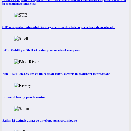
Două asociații ale transportatorilor cer transformarea schemei de compensare a accizei
în mecanism permanent
STB a depus la Tribunalul București cererea deschiderii procedurii de insolvență
DKV Mobility și Shell își extind parteneriatul european
Blue River: 26.123 km cu un camion 100% electric în transport internațional
Proiectul Revoy prinde contur
Sailun își extinde gama de anvelope pentru camioane