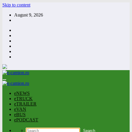
Skip to content
August 9, 2026
eNEWS
eTRUCK
eTRAILER
eVAN
eBUS
ePODCAST