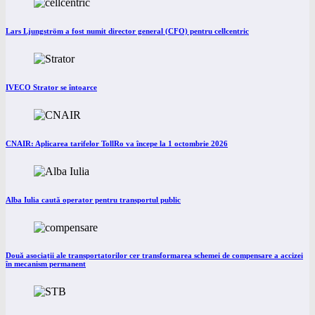
Lars Ljungström a fost numit director general (CFO) pentru cellcentric
IVECO Strator se întoarce
CNAIR: Aplicarea tarifelor TollRo va începe la 1 octombrie 2026
Alba Iulia caută operator pentru transportul public
Două asociații ale transportatorilor cer transformarea schemei de compensare a accizei
în mecanism permanent