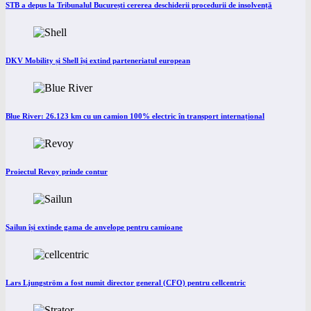
STB a depus la Tribunalul București cererea deschiderii procedurii de insolvență
DKV Mobility și Shell își extind parteneriatul european
Blue River: 26.123 km cu un camion 100% electric în transport internațional
Proiectul Revoy prinde contur
Sailun își extinde gama de anvelope pentru camioane
Lars Ljungström a fost numit director general (CFO) pentru cellcentric