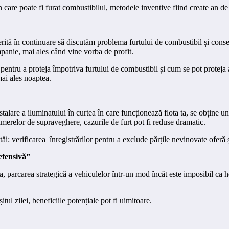
n care poate fi furat combustibilul, metodele inventive fiind create an de
merită în continuare să discutăm problema furtului de combustibil și conse
mpanie, mai ales când vine vorba de profit.
 pentru a proteja împotriva furtului de combustibil și cum se pot proteja 
mai ales noaptea.
stalare a iluminatului în curtea în care funcționează flota ta, se obține un
merelor de supraveghere, cazurile de furt pot fi reduse dramatic.
: verificarea înregistrărilor pentru a exclude părțile nevinovate oferă șof
efensivă”
ota, parcarea strategică a vehiculelor într-un mod încât este imposibil ca
ul zilei, beneficiile potențiale pot fi uimitoare.