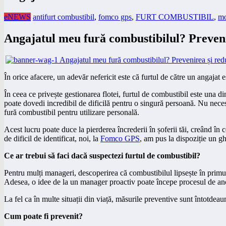
eNEWS
antifurt combustibil
,
fomco gps
,
FURT COMBUSTIBIL
,
mo
Angajatul meu fură combustibilul? Prevenir
În orice afacere, un adevăr nefericit este că furtul de către un angajat
În ceea ce privește gestionarea flotei, furtul de combustibil este una d
poate dovedi incredibil de dificilă pentru o singură persoană. Nu necesit
fură combustibil pentru utilizare personală.
Acest lucru poate duce la pierderea încrederii în șoferii tăi, creând în
de dificil de identificat, noi, la
Fomco GPS
, am pus la dispoziție un ghi
Ce ar trebui să faci dacă suspectezi furtul de combustibil?
Pentru mulți manageri, descoperirea că combustibilul lipsește în primul
Adesea, o idee de la un manager proactiv poate începe procesul de anch
La fel ca în multe situații din viață, măsurile preventive sunt întotdea
Cum poate fi prevenit?