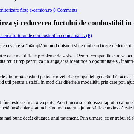
nitorizare flota
e-camion.ro
0 Comments
ea și reducerea furtului de combustibil în 
 este ceva ce se întâmplă în mod obișnuit și de multe ori trece nedetectat
intre cele mai dificile probleme de sesizat. Pentru companiile care se ocu
ă mult timp pentru ca un angajat să identifice o oportunitate și, înainte d
 cele din urmă tensiuni pe toate nivelurile companiei, generând în același
d util pentru a stabili în mod clar diferitele modalități prin care poți ajut
 rând este cea mai grea parte. Acest lucru se datorează faptului că nu es
etă, însă chiar și atunci când managerul ajunge să fie convins că este fu
una mai bune decât căutarea unui tratament. Prin urmare, ce ar trebui să 