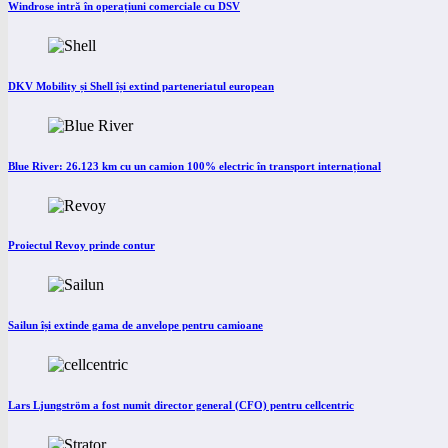
Windrose intră în operațiuni comerciale cu DSV
DKV Mobility și Shell își extind parteneriatul european
Blue River: 26.123 km cu un camion 100% electric în transport internațional
Proiectul Revoy prinde contur
Sailun își extinde gama de anvelope pentru camioane
Lars Ljungström a fost numit director general (CFO) pentru cellcentric