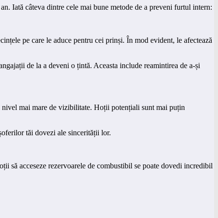
 an. Iată câteva dintre cele mai bune metode de a preveni furtul intern:
cințele pe care le aduce pentru cei prinși. În mod evident, le afectează
angajații de la a deveni o țintă. Aceasta include reamintirea de a-și
 nivel mai mare de vizibilitate. Hoții potențiali sunt mai puțin
erilor tăi dovezi ale sincerității lor.
 hoții să acceseze rezervoarele de combustibil se poate dovedi incredibil