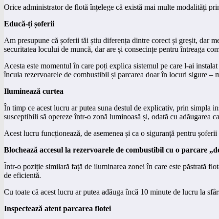
Orice administrator de flotă înțelege că există mai multe modalități pri
Educă-ți șoferii
Am presupune că șoferii tăi știu diferența dintre corect și greșit, dar 
securitatea locului de muncă, dar are și consecințe pentru întreaga co
Acesta este momentul în care poți explica sistemul pe care l-ai instalat
încuia rezervoarele de combustibil și parcarea doar în locuri sigure – 
Iluminează curtea
În timp ce acest lucru ar putea suna destul de explicativ, prin simpla in
susceptibili să opereze într-o zonă luminoasă și, odată cu adăugarea ca
Acest lucru funcționează, de asemenea și ca o siguranță pentru șoferii tăi
Blochează accesul la rezervoarele de combustibil cu o parcare „d
Într-o poziție similară față de iluminarea zonei în care este păstrată fl
de eficientă.
Cu toate că acest lucru ar putea adăuga încă 10 minute de lucru la sfârșit
Inspectează atent parcarea flotei