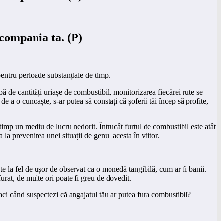
compania ta. (P)
 pentru perioade substanțiale de timp.
pă de cantități uriașe de combustibil, monitorizarea fiecărei rute se
e a o cunoaște, s-ar putea să constați că șoferii tăi încep să profite,
 timp un mediu de lucru nedorit. Întrucât furtul de combustibil este atât
a la prevenirea unei situații de genul acesta în viitor.
te la fel de ușor de observat ca o monedă tangibilă, cum ar fi banii.
rat, de multe ori poate fi greu de dovedit.
faci când suspectezi că angajatul tău ar putea fura combustibil?