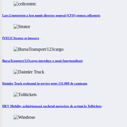
Lars Ljungström a fost numit director general (CFO) pentru cellcentric
IVECO Strator se întoarce
BursaTransport/123cargo introduce o nouă funcționalitate
Daimler Truck recheamă în service peste 131.000 de camioane
DKV Mobility achiziționează pachetul majoritar de acțiuni la Tolltickets