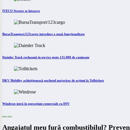
IVECO Strator se întoarce
BursaTransport/123cargo introduce o nouă funcționalitate
Daimler Truck recheamă în service peste 131.000 de camioane
DKV Mobility achiziționează pachetul majoritar de acțiuni la Tolltickets
Windrose intră în operațiuni comerciale cu DSV
Angajatul meu fură combustibilul? Prevenir