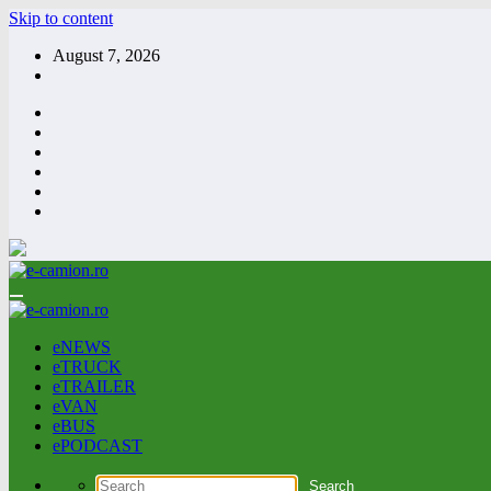
Skip to content
August 7, 2026
eNEWS
eTRUCK
eTRAILER
eVAN
eBUS
ePODCAST