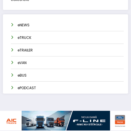
eNEWS
eTRUCK
eTRAILER
eVAN
eBUS
ePODCAST