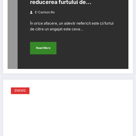
reducerea furtului de
combustibil în compania ta. (P)
E-Camion.ro
În orice afacere, un adevăr nefericit este că furtul
de către un angajat este ceva…
Read More
ENEWS