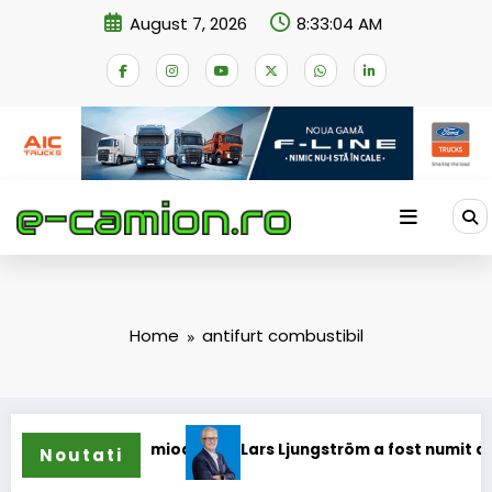
Skip
August 7, 2026
8:33:04 AM
to
content
Home
antifurt combustibil
pentru camioane
Lars Ljungström a fost numit director gen
Noutati