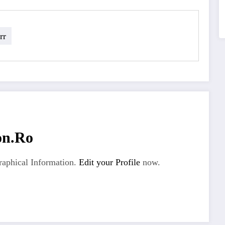
rr
on.ro
aphical Information.
Edit your Profile
now.