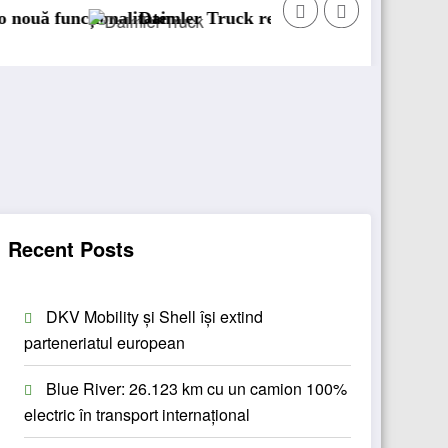
uck recheamă în service peste 131.000 de camioane
DKV Mobility a
Recent Posts
DKV Mobility și Shell își extind
parteneriatul european
Blue River: 26.123 km cu un camion 100%
electric în transport internațional