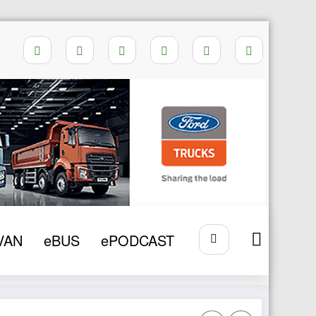
eNEWS
2016
Amenzi de circulatie in UE
VAN
eBUS
ePODCAST