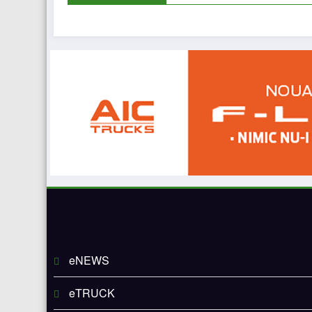
eNEWS
eTRUCK