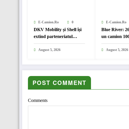
E-Camion.ro
0
E-Camion.ro
DKV Mobility și Shell își
Blue River: 2
extind parteneriatul
un camion 100
european
în transport i
August 5, 2026
August 5, 2026
POST COMMENT
Comments