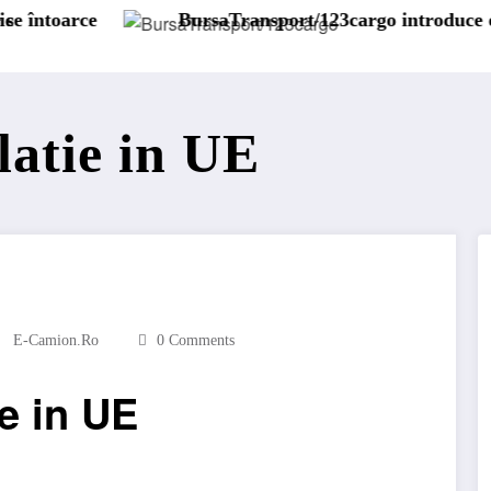
ansport/123cargo introduce o nouă funcționalitate
Daimler Tr
latie in UE
E-Camion.ro
0 Comments
e in UE