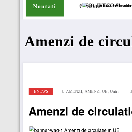
neral (CFO) pentru cellcentric
IVECO Strator se întoarce
BursaTr
Noutati
Amenzi de circu
,
,
ENEWS
AMENZI
AMENZI UE
Untrr
Amenzi de circulati