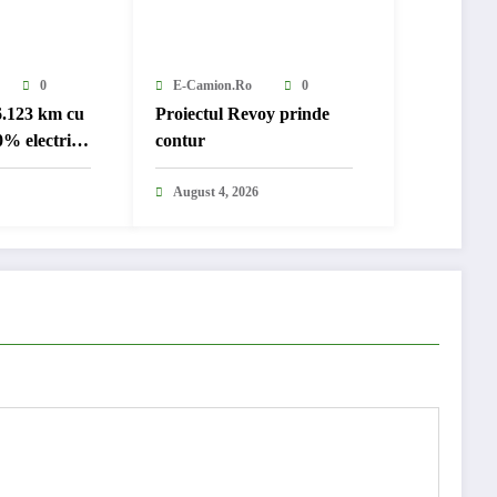
0
E-Camion.ro
0
6.123 km cu
Proiectul Revoy prinde
% electric
contur
nternațional
August 4, 2026