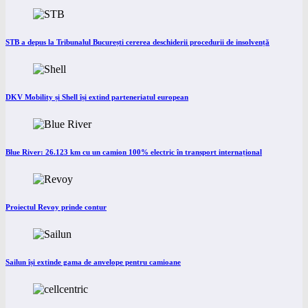
STB a depus la Tribunalul București cererea deschiderii procedurii de insolvență
DKV Mobility și Shell își extind parteneriatul european
Blue River: 26.123 km cu un camion 100% electric în transport internațional
Proiectul Revoy prinde contur
Sailun își extinde gama de anvelope pentru camioane