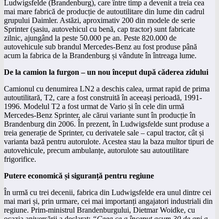
Ludwigsfelde (Brandenburg), care între timp a devenit a treia cea
mai mare fabrică de producție de autoutilitare din lume din cadrul
grupului Daimler. Astăzi, aproximativ 200 din modele de serie
Sprinter (șasiu, autovehicul cu benă, cap tractor) sunt fabricate
zilnic, ajungând la peste 50.000 pe an. Peste 820.000 de
autovehicule sub brandul Mercedes-Benz au fost produse până
acum la fabrica de la Brandenburg și vândute în întreaga lume.
De la camion la furgon – un nou început după căderea zidului
Camionul cu denumirea LN2 a deschis calea, urmat rapid de prima
autoutilitară, T2, care a fost construită în aceeași perioadă, 1991-
1996. Modelul T2 a fost urmat de Vario și în cele din urmă
Mercedes-Benz Sprinter, ale cărui variante sunt în producție în
Brandenburg din 2006. În prezent, în Ludwigsfelde sunt produse a
treia generație de Sprinter, cu derivatele sale – capul tractor, cât și
varianta bază pentru autorulote. Acestea stau la baza multor tipuri de
autovehicule, precum ambulanțe, autorulote sau autoutilitare
frigorifice.
Putere economică și siguranță pentru regiune
În urmă cu trei decenii, fabrica din Ludwigsfelde era unul dintre cei
mai mari și, prin urmare, cei mai importanți angajatori industriali din
regiune. Prim-ministrul Brandenburgului, Dietmar Woidke, cu
ocazia aniversării a declarat:
“Ceea ce a început acum 30 de ani a