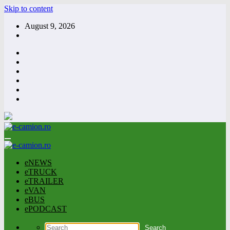
Skip to content
August 9, 2026
eNEWS
eTRUCK
eTRAILER
eVAN
eBUS
ePODCAST