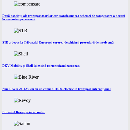
Două asociații ale transportatorilor cer transformarea schemei de compensare a accizei
în mecanism permanent
STB a depus la Tribunalul București cererea deschiderii procedurii de insolvență
DKV Mobility și Shell își extind parteneriatul european
Blue River: 26.123 km cu un camion 100% electric în transport internațional
Proiectul Revoy prinde contur