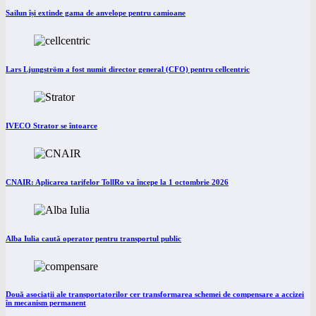
Sailun își extinde gama de anvelope pentru camioane
Lars Ljungström a fost numit director general (CFO) pentru cellcentric
IVECO Strator se întoarce
CNAIR: Aplicarea tarifelor TollRo va începe la 1 octombrie 2026
Alba Iulia caută operator pentru transportul public
Două asociații ale transportatorilor cer transformarea schemei de compensare a accizei
în mecanism permanent