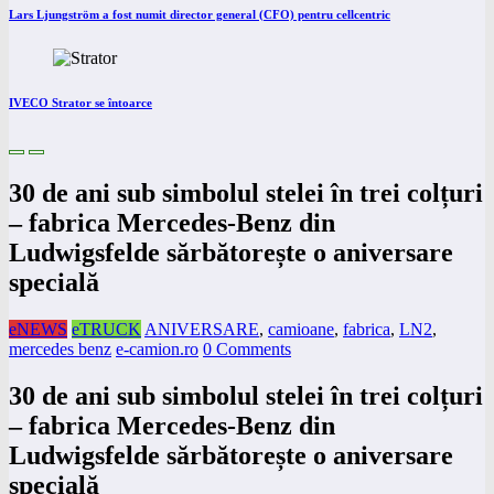
Lars Ljungström a fost numit director general (CFO) pentru cellcentric
IVECO Strator se întoarce
30 de ani sub simbolul stelei în trei colțuri
– fabrica Mercedes-Benz din
Ludwigsfelde sărbătorește o aniversare
specială
eNEWS
eTRUCK
ANIVERSARE
,
camioane
,
fabrica
,
LN2
,
mercedes benz
e-camion.ro
0 Comments
30 de ani sub simbolul stelei în trei colțuri
– fabrica Mercedes-Benz din
Ludwigsfelde sărbătorește o aniversare
specială