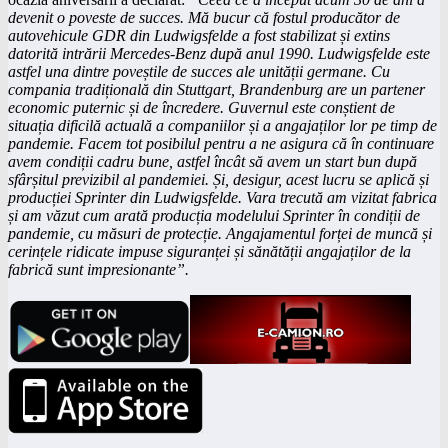
devenit o poveste de succes. Mă bucur că fostul producător de
autovehicule GDR din Ludwigsfelde a fost stabilizat și extins
datorită intrării Mercedes-Benz după anul 1990. Ludwigsfelde este
astfel una dintre poveștile de succes ale unității germane. Cu
compania tradițională din Stuttgart, Brandenburg are un partener
economic puternic și de încredere. Guvernul este conștient de
situația dificilă actuală a companiilor și a angajaților lor pe timp de
pandemie. Facem tot posibilul pentru a ne asigura că în continuare
avem condiții cadru bune, astfel încât să avem un start bun după
sfârșitul previzibil al pandemiei. Și, desigur, acest lucru se aplică și
producției Sprinter din Ludwigsfelde. Vara trecută am vizitat fabrica
și am văzut cum arată producția modelului Sprinter în condiții de
pandemie, cu măsuri de protecție. Angajamentul forței de muncă și
cerințele ridicate impuse siguranței și sănătății angajaților de la
fabrică sunt impresionante”.