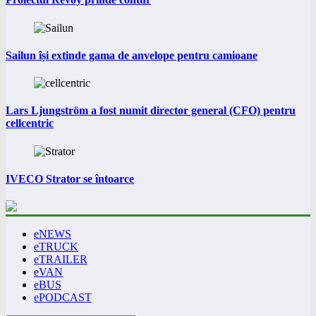
Sailun își extinde gama de anvelope pentru camioane
Lars Ljungström a fost numit director general (CFO) pentru
cellcentric
IVECO Strator se întoarce
eNEWS
eTRUCK
eTRAILER
eVAN
eBUS
ePODCAST