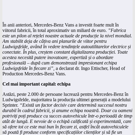
În anii anteriori, Mercedes-Benz Vans a investit foarte mult în
viitorul fabricii, în total aproximativ un miliard de euro.
”Fabrica
este un pilon al rețelei noastre actuale de producție la nivel mondial.
Am stabilit deja de câțiva ani planurile de viitor pentru
Ludwigsfelde, având în vedere tendințele autoutilitarelor electrice și
conectate. În plus, creștem constant digitalizarea producției. Toate
acestea necesită putere inovatoare, expertiză și o abordare
profesională – după cum demonstrează impresionant echipa
Ludwigsfelde în fiecare zi”,
a declarat dr. Ingo Ettischer, Head of
Production Mercedes-Benz Vans.
Cel mai important capital: echipa
Astăzi, peste 2.000 de persoane lucrează pentru Mercedes-Benz în
Ludwigsfelde, majoritatea la producția ultimei generații a modelului
Sprinter.
“Există un factor decisiv care determină succesul nostru
durabil în cadrul fabricii, și anume echipa noastră. Doar cu oameni
potriviți poți produce cu succes autovehicule într-o perioadă de timp
atât de lungă. E nevoie de o echipă calificată și experimentată, care
să ofere tot ce este mai bun în fiecare zi, astfel încât autovehiculele
să poată fi produse conform specificațiilor clienților și să fie un