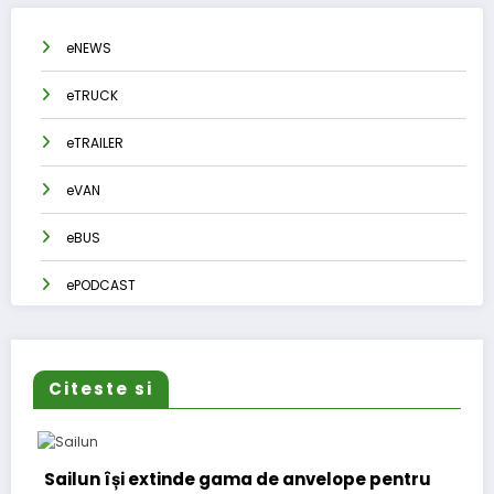
eNEWS
eTRUCK
eTRAILER
eVAN
eBUS
ePODCAST
Citeste si
ilun își extinde gama de anvelope pentru
Lars Lj