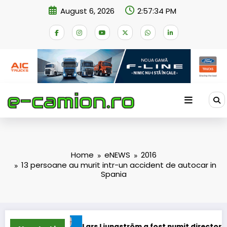
Skip
August 6, 2026
2:57:35 PM
to
content
Home
eNEWS
2016
13 persoane au murit intr-un accident de autocar in
Spania
Lars Ljungström a fost numit director general (CFO) pentr