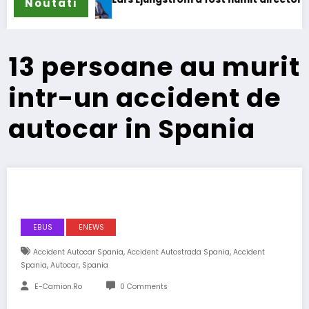
Noutati
13 persoane au murit
intr-un accident de
autocar in Spania
EBUS
ENEWS
,
,
Accident Autocar Spania
Accident Autostrada Spania
Accident
,
,
Spania
Autocar
Spania
E-Camion.ro
0 Comments