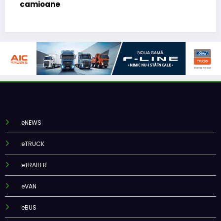
mioane
(CFO) p
eNEWS
eTRUCK
eTRAILER
eVAN
eBUS