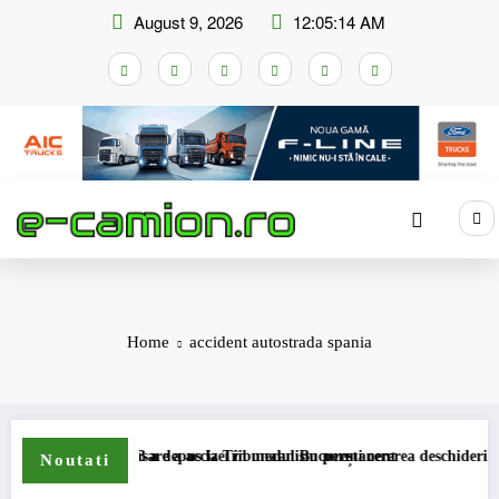
Skip
August 9, 2026
12:05:14 AM
to
content
Home
accident autostrada spania
emei de compensare a accizei în mecanism permanent
STB a depus la Tribunalul București cererea deschiderii procedur
Noutati