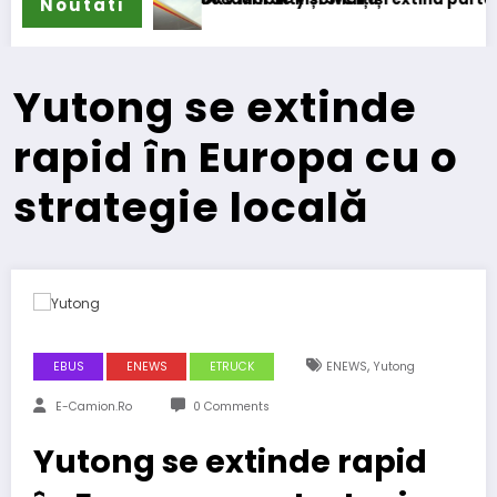
Noutati
Yutong se extinde
rapid în Europa cu o
strategie locală
,
EBUS
ENEWS
ETRUCK
ENEWS
Yutong
E-Camion.ro
0 Comments
Yutong se extinde rapid