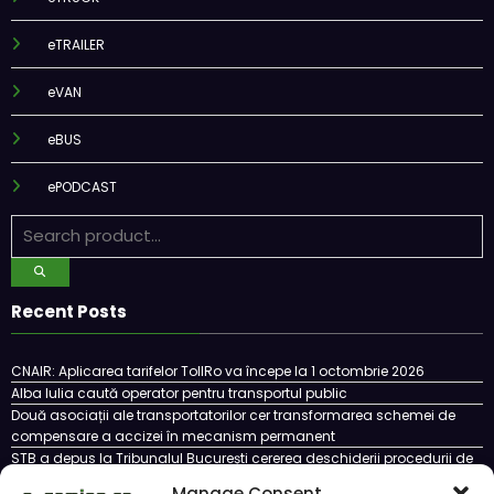
eTRAILER
eVAN
eBUS
ePODCAST
Recent Posts
CNAIR: Aplicarea tarifelor TollRo va începe la 1 octombrie 2026
Alba Iulia caută operator pentru transportul public
Două asociații ale transportatorilor cer transformarea schemei de
compensare a accizei în mecanism permanent
STB a depus la Tribunalul București cererea deschiderii procedurii de
insolvență
Manage Consent