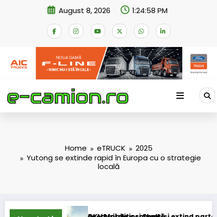
Skip
August 8, 2026
1:24:59 PM
to
content
Home
eTRUCK
2025
Yutong se extinde rapid în Europa cu o strategie
locală
ii de insolvență
bility și Shell își extind parteneriatul european
Blue Rive