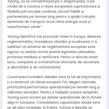
Yutong „nu se concentrează pe o singură piață, ci pe
modul de a construi o rețea europeană cuprinzătoare și
flexibilă prin inovație continuă, servicii fiabile și
parteneriate pe termen lung pentru a sprijini tranziția
sistemului de transport local către energie nouă și
transformare verde”.
Yutong identifică trei provocări cheie în Europa: alinierea
reglementărilor, încrederea clienților și localizarea. Li a
subliniat că sistemul de reglementare european este
riguros, cu cerințe stricte privind siguranța vehiculelor,
protecția mediului și certificare. Pentru a aborda acest
lucru, compania și-a intensificat eforturile de cercetare
și dezvoltare și de conformitate.
Construirea încrederii clienților este la fel de importantă.
Li a remarcat că clienții europeni fac alegeri raționale,
prioritizând performanța operațională pe termen lung și
calitatea serviciilor. Pentru a îndeplini aceste așteptări,
Yutong pune accent pe datele operaționale de la flotele
deja în funcțiune. Consolidarea capacităților locale este
un alt pilon strategic. În Franța, Yutong a deschis un