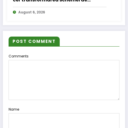
compensare a accizei în mecanism
August 6, 2026
permanent
POST COMMENT
Comments
Name