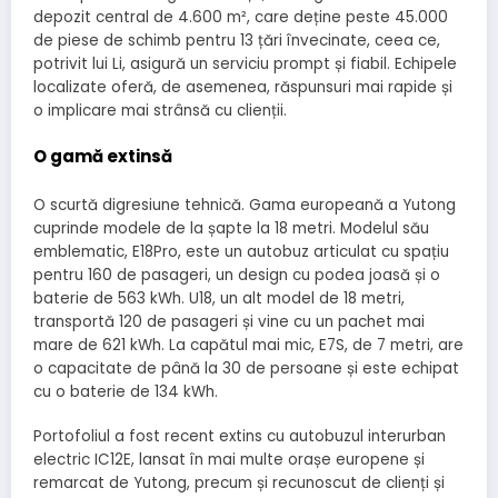
depozit central de 4.600 m², care deține peste 45.000
de piese de schimb pentru 13 țări învecinate, ceea ce,
potrivit lui Li, asigură un serviciu prompt și fiabil. Echipele
localizate oferă, de asemenea, răspunsuri mai rapide și
o implicare mai strânsă cu clienții.
O gamă extinsă
O scurtă digresiune tehnică. Gama europeană a Yutong
cuprinde modele de la șapte la 18 metri. Modelul său
emblematic, E18Pro, este un autobuz articulat cu spațiu
pentru 160 de pasageri, un design cu podea joasă și o
baterie de 563 kWh. U18, un alt model de 18 metri,
transportă 120 de pasageri și vine cu un pachet mai
mare de 621 kWh. La capătul mai mic, E7S, de 7 metri, are
o capacitate de până la 30 de persoane și este echipat
cu o baterie de 134 kWh.
Portofoliul a fost recent
extins cu autobuzul interurban
electric IC12E
, lansat în mai multe orașe europene și
remarcat de Yutong, precum și recunoscut de clienți și