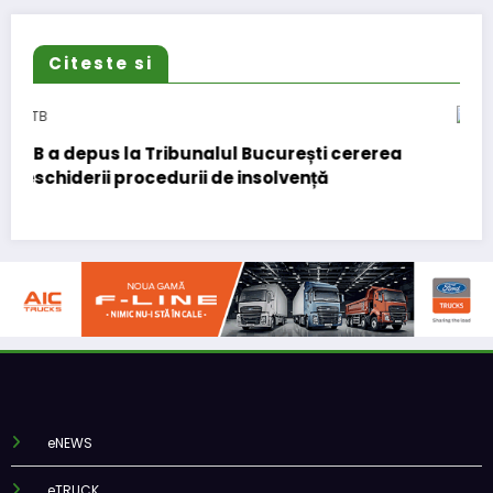
Citeste si
DKV Mobility și Shell își extind parteneriatul
european
eNEWS
eTRUCK