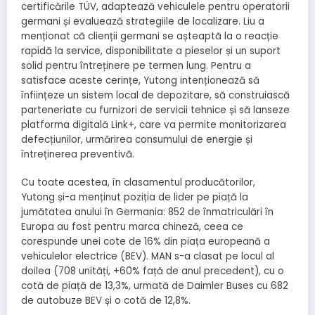
certificările TÜV, adaptează vehiculele pentru operatorii
germani și evaluează strategiile de localizare. Liu a
menționat că clienții germani se așteaptă la o reacție
rapidă la service, disponibilitate a pieselor și un suport
solid pentru întreținere pe termen lung. Pentru a
satisface aceste cerințe, Yutong intenționează să
înființeze un sistem local de depozitare, să construiască
parteneriate cu furnizori de servicii tehnice și să lanseze
platforma digitală Link+, care va permite monitorizarea
defecțiunilor, urmărirea consumului de energie și
întreținerea preventivă.
Cu toate acestea, în clasamentul producătorilor,
Yutong
și-a menținut poziția de lider
pe piață la
jumătatea anului în Germania: 852 de înmatriculări în
Europa au fost pentru marca chineză, ceea ce
corespunde unei cote de 16% din piața europeană a
vehiculelor electrice (BEV). MAN s-a clasat pe locul al
doilea (708 unități, +60% față de anul precedent), cu o
cotă de piață de 13,3%, urmată de Daimler Buses cu 682
de autobuze BEV și o cotă de 12,8%.