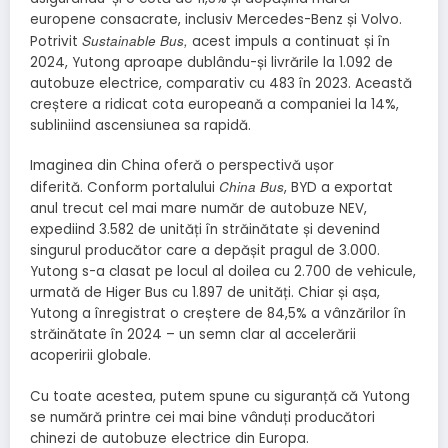
europene consacrate, inclusiv Mercedes-Benz și Volvo.
Sustainable Bus,
Potrivit
acest impuls a continuat și în
2024, Yutong aproape dublându-și livrările la 1.092 de
autobuze electrice, comparativ cu 483 în 2023. Această
creștere a ridicat cota europeană a companiei la 14%,
subliniind ascensiunea sa rapidă.
Imaginea din China oferă o perspectivă ușor
China Bus
diferită.
Conform
portalului
, BYD a exportat
anul trecut cel mai mare număr de autobuze NEV,
expediind 3.582 de unități în străinătate și devenind
singurul producător care a depășit pragul de 3.000.
Yutong s-a clasat pe locul al doilea cu 2.700 de vehicule,
urmată de Higer Bus cu 1.897 de unități. Chiar și așa,
Yutong a înregistrat o creștere de 84,5% a vânzărilor în
străinătate în 2024 – un semn clar al accelerării
acoperirii globale.
Cu toate acestea, putem spune cu siguranță că Yutong
se numără printre cei mai bine vânduți producători
chinezi de autobuze electrice din Europa.