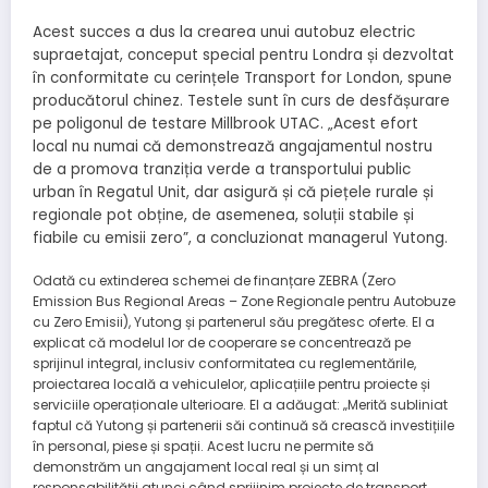
Acest succes a dus la crearea unui autobuz electric
supraetajat, conceput special pentru Londra și dezvoltat
în conformitate cu cerințele Transport for London, spune
producătorul chinez. Testele sunt în curs de desfășurare
pe poligonul de testare Millbrook UTAC. „Acest efort
local nu numai că demonstrează angajamentul nostru
de a promova tranziția verde a transportului public
urban în Regatul Unit, dar asigură și că piețele rurale și
regionale pot obține, de asemenea, soluții stabile și
fiabile cu emisii zero”, a concluzionat managerul Yutong.
Odată cu extinderea schemei de finanțare ZEBRA (Zero
Emission Bus Regional Areas – Zone Regionale pentru Autobuze
cu Zero Emisii), Yutong și partenerul său pregătesc oferte. El a
explicat că modelul lor de cooperare se concentrează pe
sprijinul integral, inclusiv conformitatea cu reglementările,
proiectarea locală a vehiculelor, aplicațiile pentru proiecte și
serviciile operaționale ulterioare. El a adăugat: „Merită subliniat
faptul că Yutong și partenerii săi continuă să crească investițiile
în personal, piese și spații. Acest lucru ne permite să
demonstrăm un angajament local real și un simț al
responsabilității atunci când sprijinim proiecte de transport