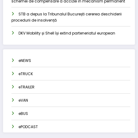
schemei de compensare a accizei în mecanism permanent
STB a depus la Tribunalul București cererea deschiderii
procedurii de insolvență
DKV Mobility și Shell își extind parteneriatul european
eNEWS
eTRUCK
eTRAILER
eVAN
eBUS
ePODCAST