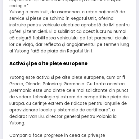
ecologic.”
Yutong a construit, de asemenea, o rețea națională de
service și piese de schimb în Regatul Unit, oferind
instruire pentru vehicule electrice aprobată de IMI pentru
șoferi și tehnicieni. El a subliniat că acest lucru nu numai
că asigură fiabilitatea vehiculului pe tot parcursul ciclului
lor de viață, dar reflectă și angajamentul pe termen lung
al Yutong față de piața din Regatul Unit.
Activă și pe alte piețe europene
Yutong este activă și pe alte piețe europene, cum ar fi
Grecia, Olanda, Polonia și Germania. Cu toate acestea,
„Germania este una dintre cele mai solicitante din punct
de vedere tehnologic și extrem de competitive piețe din
Europa, cu cerințe extrem de ridicate pentru lanțurile de
aprovizionare locale și sistemele de certificare”, a
declarat Ivan Liu, director general pentru Polonia la
Yutong.
Compania face progrese în ceea ce privește