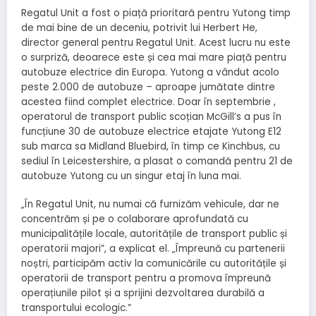
Regatul Unit a fost o piață prioritară pentru Yutong timp
de mai bine de un deceniu, potrivit lui Herbert He,
director general pentru Regatul Unit. Acest lucru nu este
o surpriză, deoarece este și cea mai mare piață pentru
autobuze electrice din Europa. Yutong a vândut acolo
peste 2.000 de autobuze – aproape jumătate dintre
acestea fiind complet electrice.
Doar în septembrie
,
operatorul de transport public scoțian McGill’s a pus în
funcțiune 30 de autobuze electrice etajate Yutong E12
sub marca sa Midland Bluebird, în timp ce Kinchbus, cu
sediul în Leicestershire, a plasat o comandă pentru 21 de
autobuze Yutong cu un singur etaj
în luna mai.
„În Regatul Unit, nu numai că furnizăm vehicule, dar ne
concentrăm și pe o colaborare aprofundată cu
municipalitățile locale, autoritățile de transport public și
operatorii majori”, a explicat el. „Împreună cu partenerii
noștri, participăm activ la comunicările cu autoritățile și
operatorii de transport pentru a promova împreună
operațiunile pilot și a sprijini dezvoltarea durabilă a
transportului ecologic.”