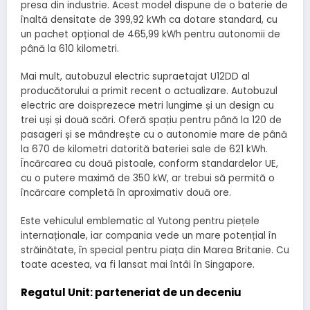
presa din industrie. Acest model dispune de o baterie de
înaltă densitate de 399,92 kWh ca dotare standard, cu
un pachet opțional de 465,99 kWh pentru autonomii de
până la 610 kilometri.
Mai mult, autobuzul electric supraetajat U12DD al
producătorului a primit recent o actualizare. Autobuzul
electric are doisprezece metri lungime și un design cu
trei uși și două scări. Oferă spațiu pentru până la 120 de
pasageri și se mândrește cu o autonomie mare de până
la 670 de kilometri datorită bateriei sale de 621 kWh.
Încărcarea cu două pistoale, conform standardelor UE,
cu o putere maximă de 350 kW, ar trebui să permită o
încărcare completă în aproximativ două ore.
Este vehiculul emblematic al Yutong pentru piețele
internaționale, iar compania vede un mare potențial în
străinătate, în special pentru piața din Marea Britanie. Cu
toate acestea, va fi lansat mai întâi în Singapore.
Regatul Unit: parteneriat de un deceniu