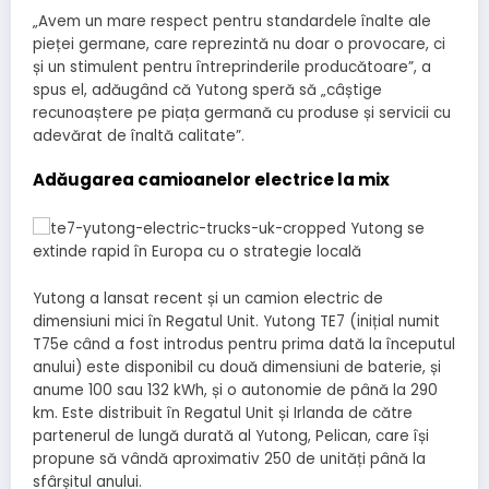
„Avem un mare respect pentru standardele înalte ale
pieței germane, care reprezintă nu doar o provocare, ci
și un stimulent pentru întreprinderile producătoare”, a
spus el, adăugând că Yutong speră să „câștige
recunoaștere pe piața germană cu produse și servicii cu
adevărat de înaltă calitate”.
Adăugarea camioanelor electrice la mix
Yutong a lansat recent și un camion electric de
dimensiuni mici în Regatul Unit.
Yutong TE7
(inițial numit
T75e când a fost introdus pentru prima dată
la începutul
anului
) este disponibil cu două dimensiuni de baterie, și
anume 100 sau 132 kWh, și o autonomie de până la 290
km. Este distribuit în Regatul Unit și Irlanda de către
partenerul de lungă durată al Yutong, Pelican, care își
propune să vândă aproximativ 250 de unități până la
sfârșitul anului.