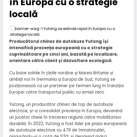
în Europa cu o strategie
locală
Producătorul chinez de autobuze Yutong își
intensifică prezența europeană cu o strategie
cuprinzătoare pe cinci ani, bazată pe localizare,
orientare către client și dezvoltare ecologică.
Cu baze solide în țările nordice și Marea Britanie și
ambiții noi în Germania și Europa de Sud, Yutong se
poziționează ca un partener pe termen lung în tranziția
Europei către transportul public cu emisii zero.
Yutong, un producător chinez de top de autobuze
electrice, și-a consolidat prezența în Europa, devenind
un jucător cheie în trecerea regiunii către mobilitatea
durabilă. În 2022, Yutong a fost lider pe piața europeană
de autobuze electrice cu 479 de înmatriculări,
asigurându-și o cotă de 11,5% și depășind mărci