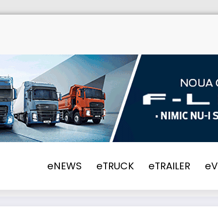
Home
eNEWS
202
eNEWS
eTRUCK
eTRAILER
e