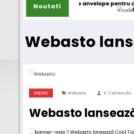
e anvelope pentru camioane
Noutati
Lars Ljungström a fost numit 
Webasto lans
ENEWS
Webasto
E-Camion.ro
Webasto lansează