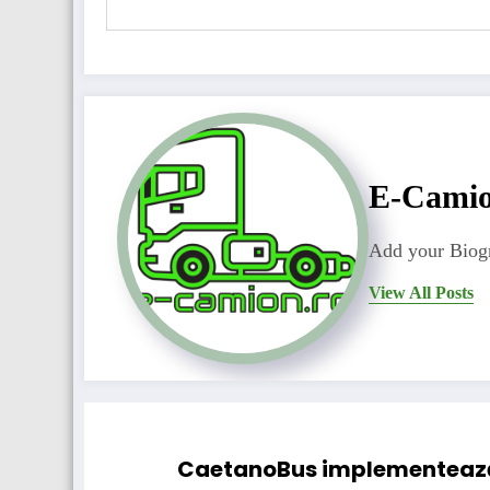
E-Cami
Add your Biogr
View All Posts
CaetanoBus implementează 