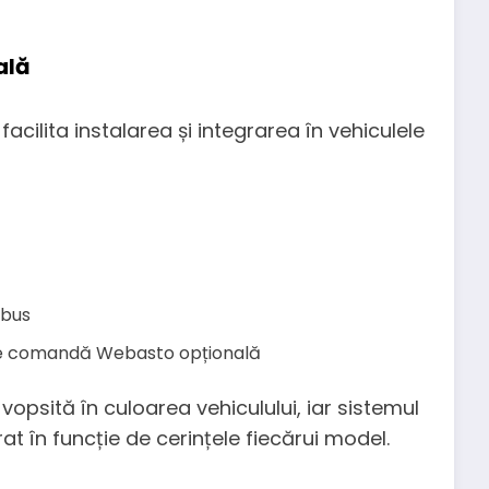
ală
cilita instalarea și integrarea în vehiculele
 bus
e de comandă Webasto opțională
opsită în culoarea vehiculului, iar sistemul
rat în funcție de cerințele fiecărui model.