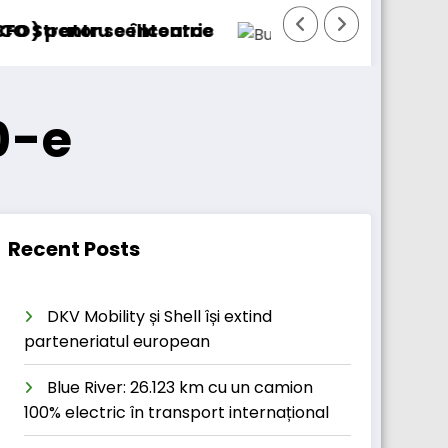
D
BursaTransport/123cargo introduce o nouă fu
0-e
Recent Posts
DKV Mobility și Shell își extind
parteneriatul european
Blue River: 26.123 km cu un camion
100% electric în transport internațional