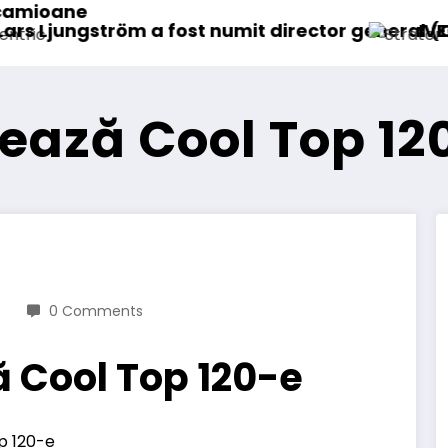
director general (CFO) pentru cellcentric
IVECO Strator se întoarce
ează Cool Top 12
0 Comments
 Cool Top 120-e