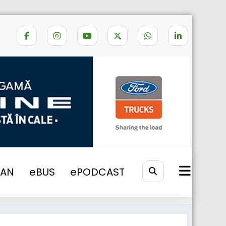
6
Webasto lansează Cool Top 120-e
VAN
eBUS
ePODCAST