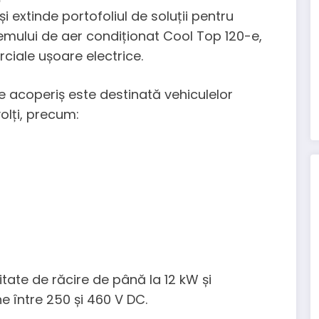
i extinde portofoliul de soluții pentru
temului de aer condiționat Cool Top 120-e,
ciale ușoare electrice.
 acoperiș este destinată vehiculelor
olți, precum:
ate de răcire de până la 12 kW și
e între 250 și 460 V DC.