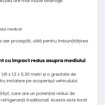
rțială are mai multe avantaje:
alul medical
de aer proaspăt, utilă pentru îmbunătățirea
nt cu impact redus asupra mediului
61 x 1,2 x 0,30 metri și o greutate de
u instalare pe acoperișul vehiculului.
1234yf, care are un potențial redus de
frigeranții tradiționali. Acesta este livrat