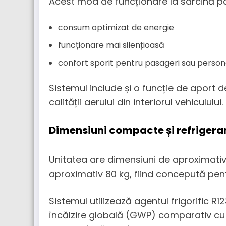
Acest mod de funcționare la sarcină pa
consum optimizat de energie
funcționare mai silențioasă
confort sporit pentru pasageri sau person
Sistemul include și o funcție de aport 
calității aerului din interiorul vehiculului.
Dimensiuni compacte și refrigera
Unitatea are dimensiuni de aproximativ 1,
aproximativ 80 kg, fiind concepută pentr
Sistemul utilizează agentul frigorific R
încălzire globală (GWP) comparativ cu re