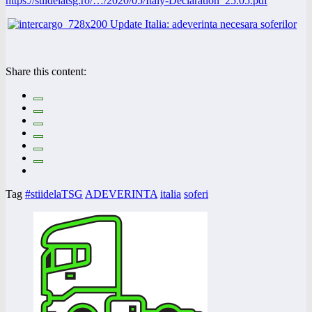
https://stiidelatsg.ro/…/2020/05/Italy-Declaration_25.05.pdf
Share this content:
Tag
#stiidelaTSG
ADEVERINTA
italia
soferi