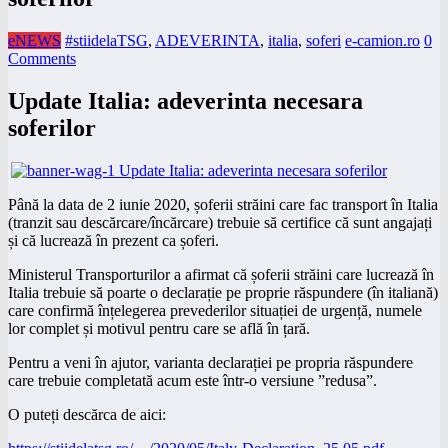
eNEWS
#stiidelaTSG
,
ADEVERINTA
,
italia
,
soferi
e-camion.ro
0
Comments
Update Italia: adeverinta necesara
soferilor
Până la data de 2 iunie 2020, șoferii străini care fac transport în Italia
(tranzit sau descărcare/încărcare) trebuie să certifice că sunt angajați
și că lucrează în prezent ca șoferi.
Ministerul Transporturilor a afirmat că șoferii străini care lucrează în
Italia trebuie să poarte o declarație pe proprie răspundere (în italiană)
care confirmă înțelegerea prevederilor situației de urgență, numele
lor complet și motivul pentru care se află în țară.
Pentru a veni în ajutor, varian
ta declarației pe propria răspundere
care trebuie completată acum este într-o versiune ”redusa”.
O puteți descărca de aici: