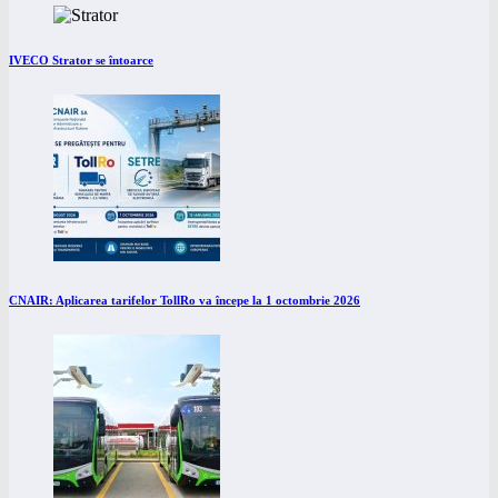
IVECO Strator se întoarce
CNAIR: Aplicarea tarifelor TollRo va începe la 1 octombrie 2026