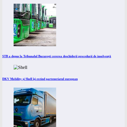
STB a depus la Tribunalul București cererea deschiderii procedurii de insolvență
DKV Mobility și Shell își extind parteneriatul european