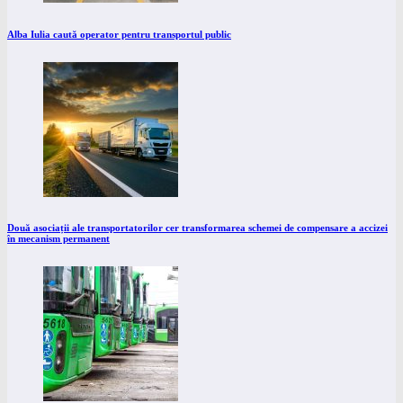
Alba Iulia caută operator pentru transportul public
Două asociații ale transportatorilor cer transformarea schemei de compensare a accizei
în mecanism permanent