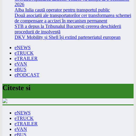
2026
Alba Iulia caută operator pentru transportul public
Două asociații ale transportatorilor cer transformarea schemei
de compensare a accizei în mecanism permanent
STB a depus la Tribunalul București cererea deschiderii
procedurii de insolvență
DKV Mobility și Shell își extind parteneriatul european
eNEWS
eTRUCK
eTRAILER
eVAN
eBUS
ePODCAST
Citeste si
eNEWS
eTRUCK
eTRAILER
eVAN
eBUS