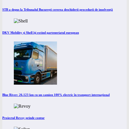
STB a depus la Tribunalul București cererea deschiderii procedurii de insolvență
DKV Mobility și Shell își extind parteneriatul european
Blue River: 26.123 km cu un camion 100% electric în transport internațional
Proiectul Revoy prinde contur