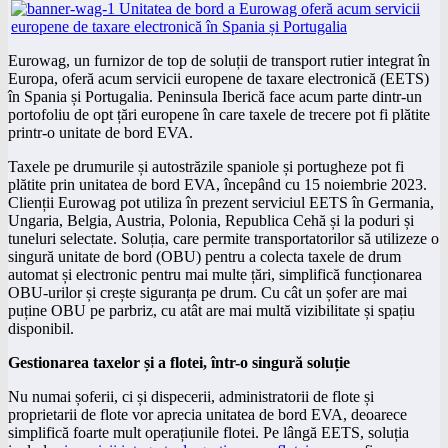
Eurowag, un furnizor de top de soluții de transport rutier integrat în
Europa, oferă acum servicii europene de taxare electronică (EETS)
în Spania și Portugalia. Peninsula Iberică face acum parte dintr-un
portofoliu de opt țări europene în care taxele de trecere pot fi plătite
printr-o unitate de bord EVA.
Taxele pe drumurile și autostrăzile spaniole și portugheze pot fi
plătite prin unitatea de bord EVA, începând cu 15 noiembrie 2023.
Clienții Eurowag pot utiliza în prezent serviciul EETS în Germania,
Ungaria, Belgia, Austria, Polonia, Republica Cehă și la poduri și
tuneluri selectate. Soluția, care permite transportatorilor să utilizeze o
singură unitate de bord (OBU) pentru a colecta taxele de drum
automat și electronic pentru mai multe țări, simplifică funcționarea
OBU-urilor și crește siguranța pe drum. Cu cât un șofer are mai
puține OBU pe parbriz, cu atât are mai multă vizibilitate și spațiu
disponibil.
Gestionarea taxelor și a flotei, într-o singură soluție
Nu numai șoferii, ci și dispecerii, administratorii de flote și
proprietarii de flote vor aprecia unitatea de bord EVA, deoarece
simplifică foarte mult operațiunile flotei. Pe lângă EETS, soluția