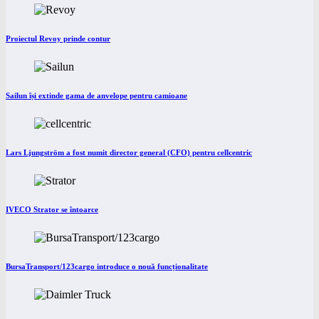
Proiectul Revoy prinde contur
Sailun își extinde gama de anvelope pentru camioane
Lars Ljungström a fost numit director general (CFO) pentru cellcentric
IVECO Strator se întoarce
BursaTransport/123cargo introduce o nouă funcționalitate