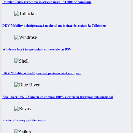
Daimler Truck recheamă în service peste 131.000 de camioane
DKV Mobility achiziționează pachetul majoritar de acțiuni la Tolltickets
Windrose intră în operațiuni comerciale cu DSV
DKV Mobility și Shell își extind parteneriatul european
Blue River: 26.123 km cu un camion 100% electric în transport internațional
Proiectul Revoy prinde contur