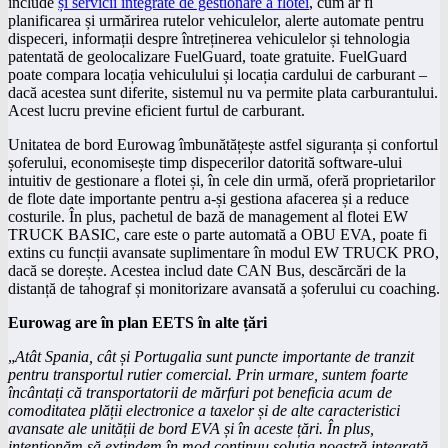
include
și servicii integrate de gestionare a flotei
, cum ar fi
planificarea și urmărirea rutelor vehiculelor, alerte automate pentru
dispeceri, informații despre întreținerea vehiculelor și tehnologia
patentată de geolocalizare FuelGuard, toate gratuite. FuelGuard
poate compara locația vehiculului și locația cardului de carburant –
dacă acestea sunt diferite, sistemul nu va permite plata carburantului.
Acest lucru previne eficient furtul de carburant.
Unitatea de bord Eurowag îmbunătățește astfel siguranța și confortul
șoferului, economisește timp dispecerilor datorită software-ului
intuitiv de gestionare a flotei și, în cele din urmă, oferă proprietarilor
de flote date importante pentru a-și gestiona afacerea și a reduce
costurile. În plus, pachetul de bază de management al flotei EW
TRUCK BASIC, care este o parte automată a OBU EVA, poate fi
extins cu funcții avansate suplimentare în modul EW TRUCK PRO,
dacă se dorește. Acestea includ date CAN Bus, descărcări de la
distanță de tahograf și monitorizare avansată a șoferului cu coaching.
Eurowag are în plan EETS în alte țări
„
Atât Spania, cât și Portugalia sunt puncte importante de tranzit
pentru transportul rutier comercial. Prin urmare, suntem foarte
încântați că transportatorii de mărfuri pot beneficia acum de
comoditatea plății electronice a taxelor și de alte caracteristici
avansate ale unității de bord EVA și în aceste țări. În plus,
intenționăm să extindem în mod continuu soluția noastră integrată