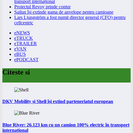
transport internațional
Proiectul Revoy prinde contur
Sailun își extinde gama de anvelope pentru camioane
Lars Ljungström a fost numit director general (CFO) pentru
cellcentric
eNEWS
eTRUCK
eTRAILER
eVAN
eBUS
ePODCAST
Citeste si
DKV Mobility și Shell își extind parteneriatul european
Blue River: 26.123 km cu un camion 100% electric în transport
internațional