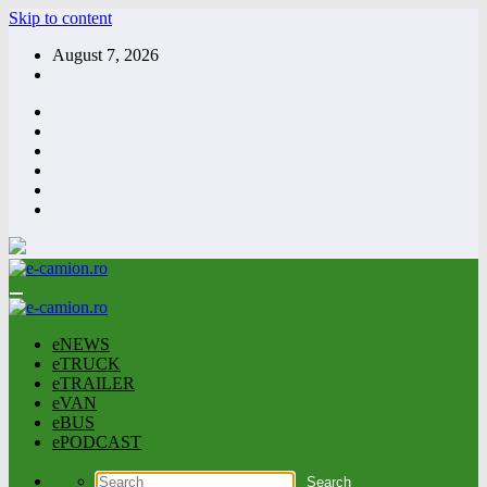
Skip to content
August 7, 2026
eNEWS
eTRUCK
eTRAILER
eVAN
eBUS
ePODCAST