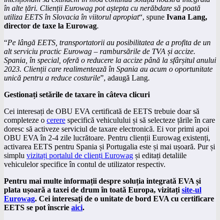
în alte țări. Clienții Eurowag pot aștepta cu nerăbdare să poată
utiliza EETS în Slovacia în viitorul apropiat
“, spune
Ivana Lang,
director de taxe la Eurowag
.
“
Pe lângă EETS, transportatorii au posibilitatea de a profita de un
alt serviciu practic Eurowag – rambursările de TVA și accize.
Spania, în special, oferă o reducere la accize până la sfârșitul anului
2023. Clienții care realimentează în Spania au acum o oportunitate
unică pentru a reduce costurile
”, adaugă Lang.
Gestionați setările de taxare în câteva clicuri
Cei interesați de OBU EVA certificată de EETS trebuie doar să
completeze o
cerere
specifică vehiculului și să selecteze țările în care
doresc să activeze serviciul de taxare electronică. Ei vor primi apoi
OBU EVA în 2-4 zile lucrătoare. Pentru clienții Eurowag existenți,
activarea EETS pentru Spania și Portugalia este și mai ușoară. Pur și
simplu
vizitați portalul de clienți Eurowag
și editați detaliile
vehiculelor specifice în contul de utilizator respectiv.
Pentru mai multe informații despre soluția integrată EVA și
plata ușoară a taxei de drum în toată Europa, vizitați
site-ul
Eurowag
. Cei interesați de o unitate de bord EVA cu certificare
EETS se pot înscrie
aici
.