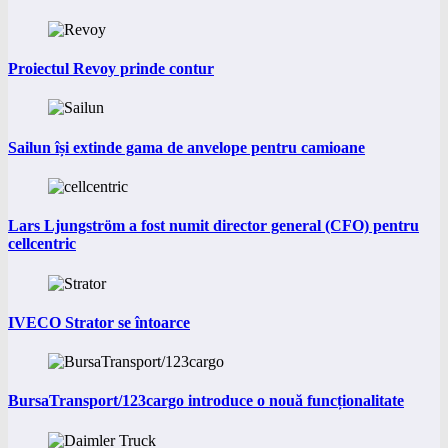
Proiectul Revoy prinde contur
Sailun își extinde gama de anvelope pentru camioane
Lars Ljungström a fost numit director general (CFO) pentru
cellcentric
IVECO Strator se întoarce
BursaTransport/123cargo introduce o nouă funcționalitate