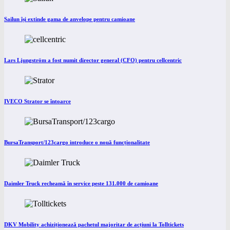
Sailun își extinde gama de anvelope pentru camioane
Lars Ljungström a fost numit director general (CFO) pentru cellcentric
IVECO Strator se întoarce
BursaTransport/123cargo introduce o nouă funcționalitate
Daimler Truck recheamă în service peste 131.000 de camioane
DKV Mobility achiziționează pachetul majoritar de acțiuni la Tolltickets